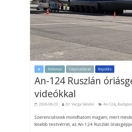
★
Antonov
Gépmadarak
Repülés
An-124 Ruszlán óriásg
videókkal
,
2026-06-23
Dr. Varga Sándor
An-124
Budapes
Szerencsésnek mondhatom magam, mert minden 
kisebb testvérrel, az An-124 Ruszlán óriásgép