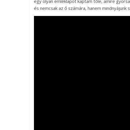
egy olyan emléklapot kaptam tőle, amire gyorsan 
és nemcsak az ő számára, hanem mindnyájunk s