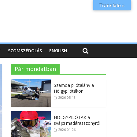
Translate »
T
SZOMSZÉDOLÁS
ENGLISH
Pár mondatban
Szamoa pilótalány a
Hölgypilótákon
2026-05-13
HÖLGYPILÓTÁK a
svájci madárasszonyról
2026-01-26