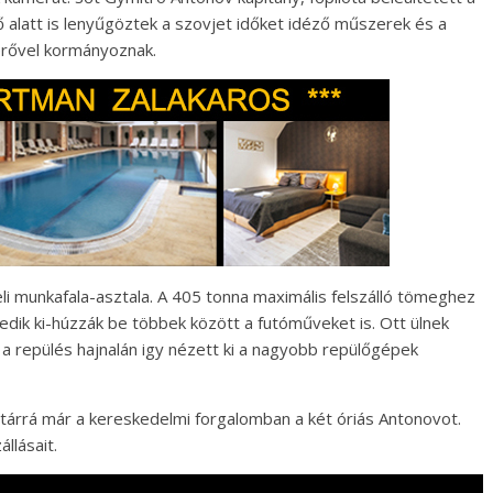
idő alatt is lenyűgöztek a szovjet időket idéző műszerek és a
 erővel kormányoznak.
li munkafala-asztala. A 405 tonna maximális felszálló tömeghez
dik ki-húzzák be többek között a futóműveket is. Ott ülnek
r a repülés hajnalán igy nézett ki a nagyobb repülőgépek
ztárrá már a kereskedelmi forgalomban a két óriás Antonovot.
llásait.