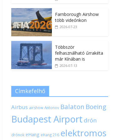
Farnborough Airshow
több videónkon
2026-07-23
Többször
felhasználható űrrakéta
már Kínában is
2026-07-13
Címkefelhő
Balaton
Boeing
Airbus
airshow
Antonov
Budapest Airport
drón
elektromos
eHang
drónok
eHang 216