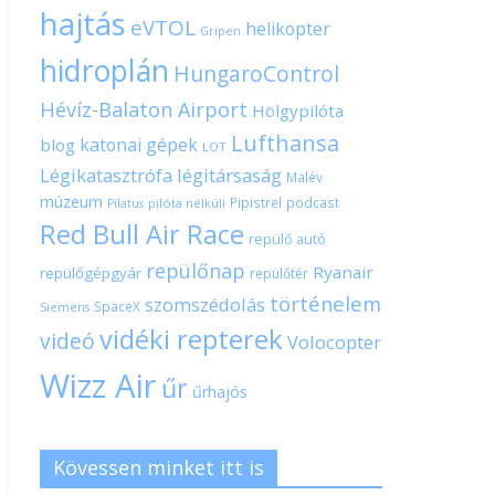
hajtás
eVTOL
helikopter
Gripen
hidroplán
HungaroControl
Hévíz-Balaton Airport
Hölgypilóta
Lufthansa
katonai gépek
blog
LOT
Légikatasztrófa
légitársaság
Malév
múzeum
Pipistrel
podcast
pilóta nélküli
Pilatus
Red Bull Air Race
repülő autó
repülőnap
Ryanair
repülőgépgyár
repülőtér
történelem
szomszédolás
SpaceX
Siemens
vidéki repterek
videó
Volocopter
Wizz Air
űr
űrhajós
Kövessen minket itt is