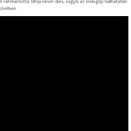
ráfirkantotta: Mrija never dies, vagyis az óriásgép hallhatatlan
zívében.