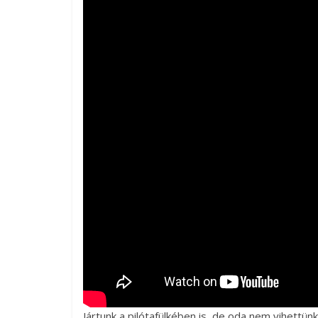
Jártunk a pilótafülkében is, de oda nem vihettün