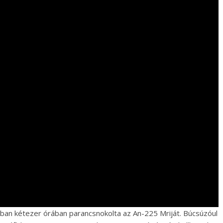
ában kétezer órában parancsnokolta az An-225 Mriját. Búcsúzóul