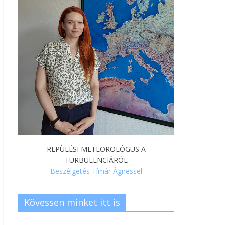
REPÜLÉSI METEOROLÓGUS A
TURBULENCIÁRÓL
Beszélgetés Tímár Ágnessel
Kövessen minket itt is