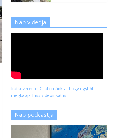
Nap videója
Iratkozzon fel Csatornánkra, hogy egyből
megkapja friss videóinkat is
Nap podcastja