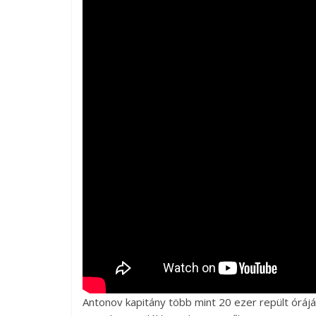
Antonov kapitány több mint 20 ezer repült óráj