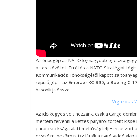
Az óriásgép az NATO legnagyobb egészségügyi 
az eszközöket. Erről és a NATO Stratégiai Légi
Kommunikációs Főnökségétől kapott sajtóanyago
repülőgép – az
Embraer KC-390, a Boeing C-1
hasonlítja össze.
Vigorous W
Az idő kegyes volt hozzánk, csak a Cargo dombn
mertem felvenni a kettes pályáról történt kissé
parancsnoksága alatt méltóságteljesen úszott
olvasóim, nézőim is így látják a nyitó videó alapj