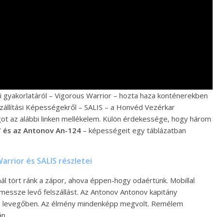
gyakorlatáról – Vigorous Warrior – hozta haza konténerekben
szállítási Képességekről – SALIS – a Honvéd Vezérkar
t az alábbi linken mellékelem. Külön érdekessége, hogy három
7 és az Antonov An-124
– képességeit egy táblázatban
arrior és SALIS részletei
ál tört ránk a zápor, ahova éppen-hogy odaértünk. Mobillal
 messze levő felszállást. Az Antonov Antonov kapitány
 a levegőben. Az élmény mindenképp megvolt. Remélem
án.