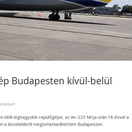
ép Budapesten kívül-belül
t Airport
idők legnagyobb repülőgépe, az An-225 Mrija után 18 évvel a
pel is közelebbről megismerkedhettem Budapesten.