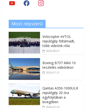
Most népszerű
Volocopter eVTOL
repülőgép feltámadt,
több videónk róla
2026-08-07
Boeing B737 MAX 10
tesztelés videónkon
2026-07-31
Qantas A350-1000ULR
repülőgép 20 óra
egyfolytában a
levegőben
2026-07-25