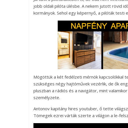
jobb oldali pilóta ülésbe. A nekem jutott rövid 
kormányok. Sehol egy képernyő, a pilóták testi
Mögöttük a két fedélzeti mérnök kapcsolókkal te
szükséges négy hajtóművek vezérlik, de ők enge
pluszban a rádiós és a navigátor, mint valamiko
személyzete.
Antonov kapitány hires youtuber, ő tette világs
Tömegek ezrei várták szerte a világon a le-felszá