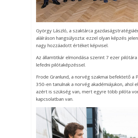
György László, a szaktárca gazdaságstratégiáér
aláíráson hangsúlyozta: ezzel olyan képzés jelen
nagy hozzáadott értéket képvisel.
Az államtitkár elmondása szerint 7 ezer pilótára
lefedni pilótaképzéssel.
Frode Granlund, a norvég szakmai befektető a P
350-en tanulnak a norvég akadémiájukon, ahol e
azért is szükség van, mert egyre több pilóta vo
kapcsolatban van.