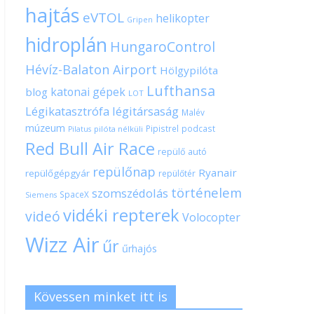
hajtás
eVTOL
helikopter
Gripen
hidroplán
HungaroControl
Hévíz-Balaton Airport
Hölgypilóta
Lufthansa
katonai gépek
blog
LOT
Légikatasztrófa
légitársaság
Malév
múzeum
Pipistrel
podcast
pilóta nélküli
Pilatus
Red Bull Air Race
repülő autó
repülőnap
Ryanair
repülőgépgyár
repülőtér
történelem
szomszédolás
SpaceX
Siemens
vidéki repterek
videó
Volocopter
Wizz Air
űr
űrhajós
Kövessen minket itt is