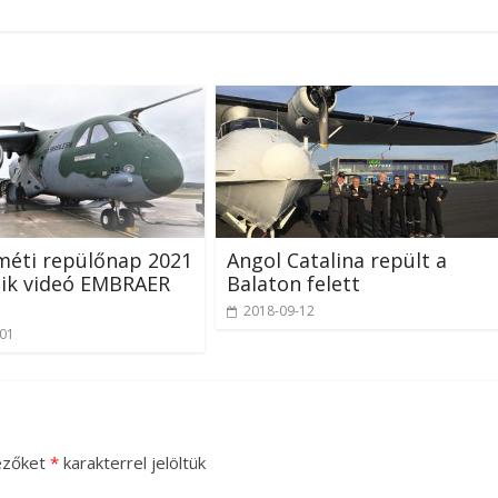
méti repülőnap 2021
Angol Catalina repült a
ik videó EMBRAER
Balaton felett
2018-09-12
-01
ezőket
*
karakterrel jelöltük