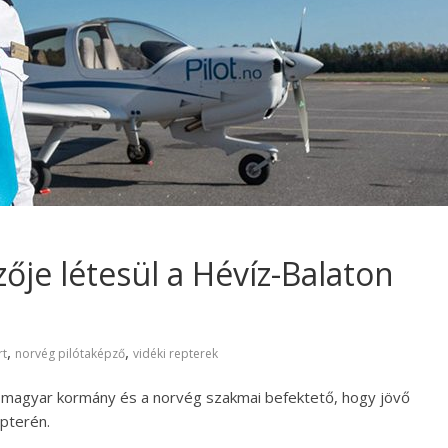
ője létesül a Hévíz-Balaton
,
,
rt
norvég pilótaképző
vidéki repterek
a magyar kormány és a norvég szakmai befektető, hogy jövő
epterén.