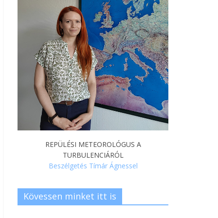
REPÜLÉSI METEOROLÓGUS A
TURBULENCIÁRÓL
Beszélgetés Tímár Ágnessel
Kövessen minket itt is