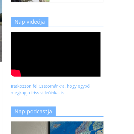
Nap videója
Iratkozzon fel Csatornánkra, hogy egyből
megkapja friss videóinkat is
Nap podcastja