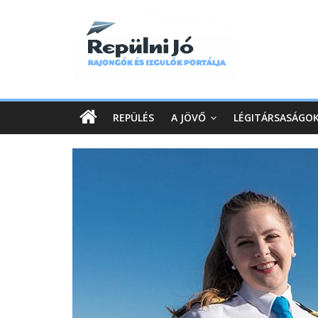
REPÜLÉS
A JÖVŐ
LÉGITÁRSASÁGO