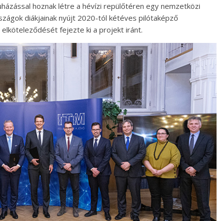
házással hoznak létre a hévízi repülőtéren egy nemzetközi
szágok diákjainak nyújt 2020-tól kétéves pilótaképző
elköteleződését fejezte ki a projekt iránt.