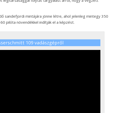
 légitársasággal folytat tárgyalást arról, hogy a végzett
 sandefjordi mintájára jönne létre, ahol jelenleg mintegy 350
pilóta növendékkel indítják el a képzést.
sserschmitt 109 vadászgépről