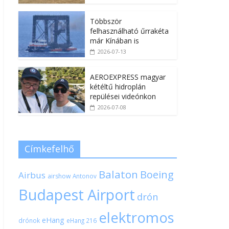
Többször
felhasználható űrrakéta
már Kínában is
2026-07-13
AEROEXPRESS magyar
kétéltű hidroplán
repülései videónkon
2026-07-08
Címkefelhő
Balaton
Boeing
Airbus
airshow
Antonov
Budapest Airport
drón
elektromos
eHang
drónok
eHang 216