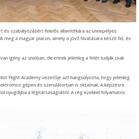
t és szabályozásért felelős államtitkára az ünnepélyes
ik meg a magyar piacon, amely a jövő hivatására készít fel, és
 van igény az unióban, de ennek jelenleg a felét tudják csak
ilot Flight Academy vezetője azt hangsúlyozta, hogy jelenleg
lektromos gépen és szimulátorban is oktatnak. A képzésre
nul nyugdíjba a légitársaságoktól. A cég ezekkel folyamatos