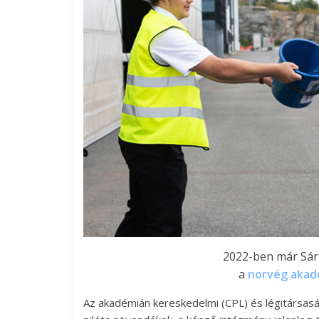
2022-ben már Sárm
a
norvég akad
Az akadémián kereskedelmi (CPL) és légitársaság