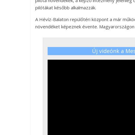
pilóta növendékek, a képző intézmény jelenleg öt
pilótákat később alkalmazzák.
A Hévíz-Balaton repülőtéri központ a már működő
növendéket képeznek évente. Magyarországon 60 
Új videónk a Me