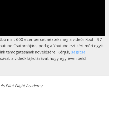
több mint 600 ezer percet néztek meg a videóinkból – 97
Youtube Csatornájára, pedig a Youtube ezt kéri-méri egyik
ánk támogatásának növelésére. Kérjük,
segítse
sával, a videók lájkolásával, hogy egy éven belül
 és Pilot Flight Academy