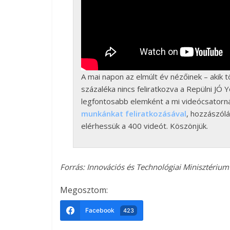
A mai napon az elmúlt év nézőinek – akik 
százaléka nincs feliratkozva a Repülni JÓ 
legfontosabb elemként a mi videócsatorn
munkánkat feliratkozásával
, hozzászólá
elérhessük a 400 videót. Köszönjük.
Forrás: Innovációs és Technológiai Minisztérium
Megosztom:
Facebook
423