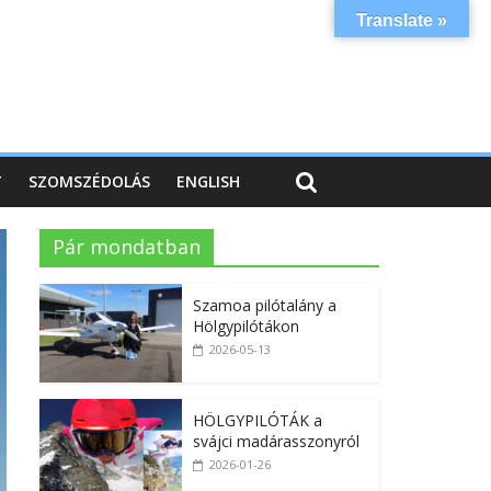
Translate »
T
SZOMSZÉDOLÁS
ENGLISH
Pár mondatban
Szamoa pilótalány a
Hölgypilótákon
2026-05-13
HÖLGYPILÓTÁK a
svájci madárasszonyról
2026-01-26