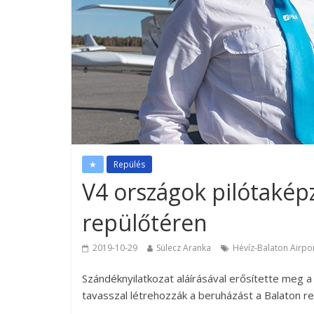
★
Repülés
V4 országok pilótaképz
repülőtéren
2019-10-29
Sülecz Aranka
Hévíz-Balaton Airpo
Szándéknyilatkozat aláírásával erősítette meg 
tavasszal létrehozzák a beruházást a Balaton r