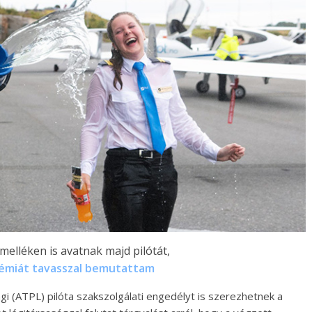
elléken is avatnak majd pilótát,
émiát tavasszal bemutattam
i (ATPL) pilóta szakszolgálati engedélyt is szerezhetnek a