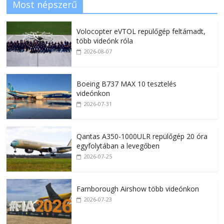
Most népszerű
Volocopter eVTOL repülőgép feltámadt,
több videónk róla
2026-08-07
Boeing B737 MAX 10 tesztelés
videónkon
2026-07-31
Qantas A350-1000ULR repülőgép 20 óra
egyfolytában a levegőben
2026-07-25
Farnborough Airshow több videónkon
2026-07-23