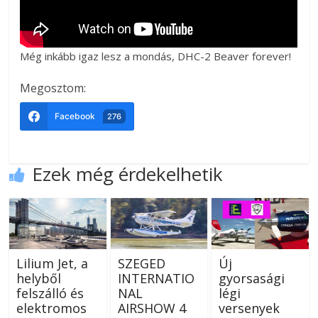
Még inkább igaz lesz a mondás, DHC-2 Beaver forever!
Megosztom:
Facebook
276
Ezek még érdekelhetik
Lilium Jet, a
SZEGED
Új
helyből
INTERNATIO
gyorsasági
felszálló és
NAL
légi
elektromos
AIRSHOW 4
versenyek