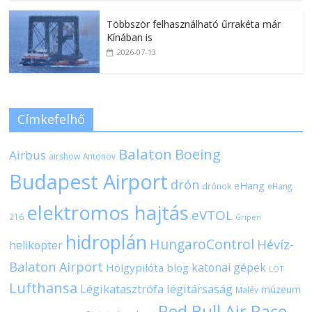
Többször felhasználható űrrakéta már
Kínában is
2026-07-13
Címkefelhő
Balaton
Boeing
Airbus
airshow
Antonov
Budapest Airport
drón
eHang
drónok
eHang
elektromos hajtás
eVTOL
216
Gripen
hidroplán
HungaroControl
Hévíz-
helikopter
Balaton Airport
katonai gépek
Hölgypilóta blog
LOT
Lufthansa
Légikatasztrófa
légitársaság
múzeum
Malév
Red Bull Air Race