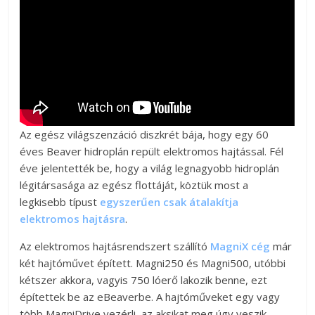
Az egész világszenzáció diszkrét bája, hogy egy 60
éves Beaver hidroplán repült elektromos hajtással. Fél
éve jelentették be, hogy a világ legnagyobb hidroplán
légitársasága az egész flottáját, köztük most a
legkisebb típust
egyszerűen csak átalakítja
elektromos hajtásra
.
Az elektromos hajtásrendszert szállító
MagniX cég
már
két hajtóművet épített. Magni250 és Magni500, utóbbi
kétszer akkora, vagyis 750 lóerő lakozik benne, ezt
építettek be az eBeaverbe. A hajtóműveket egy vagy
több MagniDrive vezérli, az aksikat meg úgy veszik