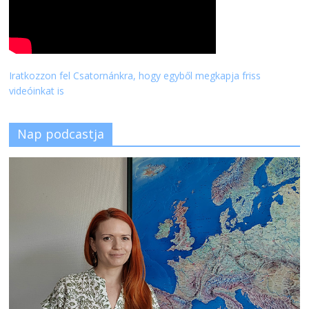
Iratkozzon fel Csatornánkra, hogy egyből megkapja friss
videóinkat is
Nap podcastja