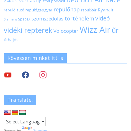
Pipistrel
podcast
pilóta nélküli
Pilatus
repülőnap
Ryanair
repülőgépgyár
repülő autó
repülőtér
videó
történelem
szomszédolás
SpaceX
Siemens
Wizz Air
vidéki repterek
űr
Volocopter
űrhajós
Kövessen minket itt is
Translate:
Powered by
Translate