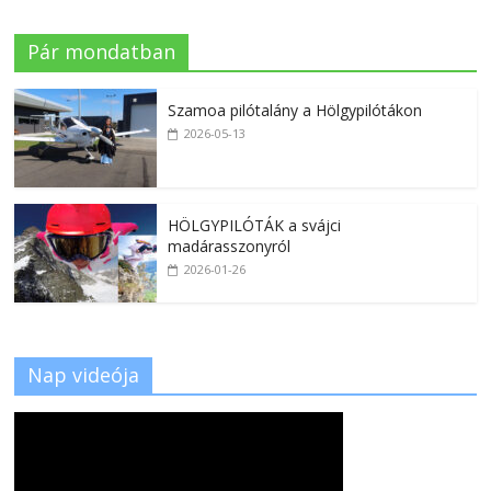
Pár mondatban
Szamoa pilótalány a Hölgypilótákon
2026-05-13
HÖLGYPILÓTÁK a svájci
madárasszonyról
2026-01-26
Nap videója