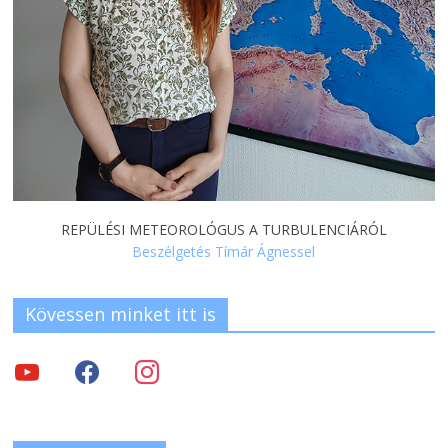
REPÜLÉSI METEOROLÓGUS A TURBULENCIÁRÓL
Beszélgetés Tímár Ágnessel
Kövessen minket itt is