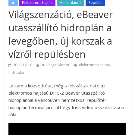
★
Elektromos hajtás
Hidroplánok
Repülés
Világszenzáció, eBeaver
utasszállító hidroplán a
levegőben, új korszak a
vízről repülésben
,
2019-12-10
Dr. Varga Sándor
elektromos hajtás
hidroplán
Láttam a közvetítést, mégis felszálltak este az
elektromos hajtású DHC-2 Beaver utasszállító
hidroplánnal a vancouveri nemzetközi repülőtér
hidroplán termináljáról, itt egy friss videó összeállításom
róla: