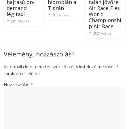
hajtású on-
hidroplán a
talán jövőre:
demand
Tiszán
Air Race E és
légitaxi
World
2023-09-25
Championshi
2017-06-11
p Air Race
2021-03-02
Vélemény, hozzászólás?
Az e-mail címet nem tesszük közzé.
A kötelező mezőket
*
karakterrel jelöltük
Hozzászólás
*