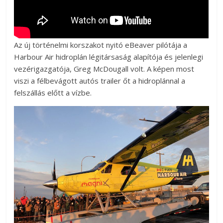
Az új történelmi korszakot nyitó eBeaver pilótája a
Harbour Air hidroplán légitársaság alapítója és jelenlegi
vezérigazgatója, Greg McDougall volt. A képen most
viszi a félbevágott autós trailer őt a hidroplánnal a
felszállás előtt a vízbe.