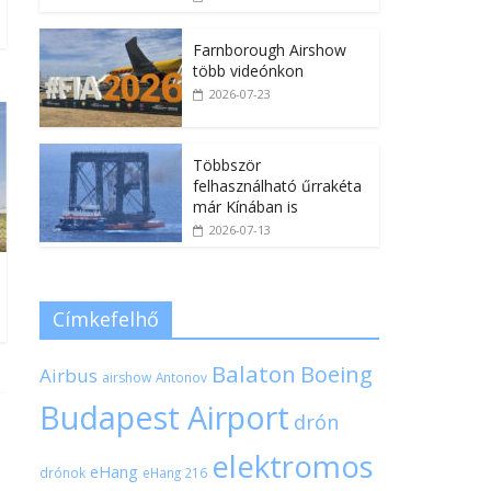
Farnborough Airshow
több videónkon
2026-07-23
Többször
felhasználható űrrakéta
már Kínában is
2026-07-13
Címkefelhő
Balaton
Boeing
Airbus
airshow
Antonov
Budapest Airport
drón
elektromos
eHang
drónok
eHang 216