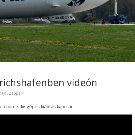
drichshafenben videón
,
hajó
Zeppelin
eti német kisgépes kiállítás kapcsán.