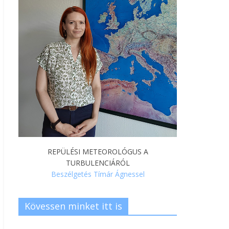
REPÜLÉSI METEOROLÓGUS A
TURBULENCIÁRÓL
Beszélgetés Tímár Ágnessel
Kövessen minket itt is