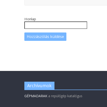
Honlap
Archívumok
GÉPMADARAK
a repülőgép katalógus