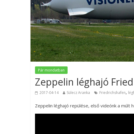
Pár mondatban
Zeppelin léghajó Frie
,
2017-04-14
Sülecz Aranka
Friedrichshafen
lég
Zeppelin léghajó repülése, első videónk a múlt h