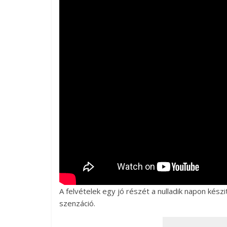
A felvételek egy jó részét a nulladik napon kész
szenzáció.