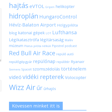
hajtás
eVTOL
helikopter
Gripen
hidroplán
HungaroControl
Hévíz-Balaton Airport
Hölgypilóta
Lufthansa
katonai gépek
blog
LOT
Légikatasztrófa
légitársaság
Malév
múzeum
Pipistrel
podcast
pilóta nélküli
Pilatus
Red Bull Air Race
repülő autó
repülőnap
Ryanair
repülőgépgyár
repülőtér
történelem
szomszédolás
SpaceX
Siemens
vidéki repterek
videó
Volocopter
Wizz Air
űr
űrhajós
Kövessen minket itt is