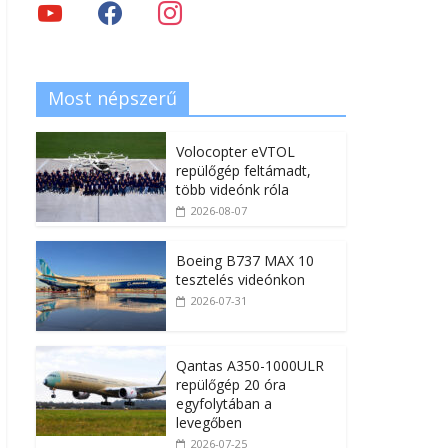
Most népszerű
Volocopter eVTOL
repülőgép feltámadt,
több videónk róla
2026-08-07
Boeing B737 MAX 10
tesztelés videónkon
2026-07-31
Qantas A350-1000ULR
repülőgép 20 óra
egyfolytában a
levegőben
2026-07-25