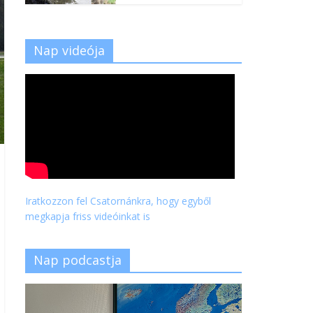
Nap videója
Iratkozzon fel Csatornánkra, hogy egyből
megkapja friss videóinkat is
Nap podcastja