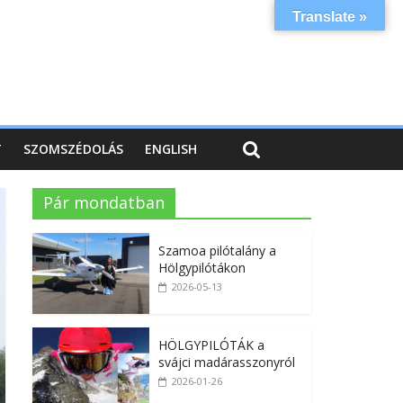
Translate »
T
SZOMSZÉDOLÁS
ENGLISH
Pár mondatban
Szamoa pilótalány a
Hölgypilótákon
2026-05-13
HÖLGYPILÓTÁK a
svájci madárasszonyról
2026-01-26