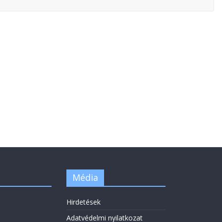
Média
Hirdetések
Adatvédelmi nyilatkozat