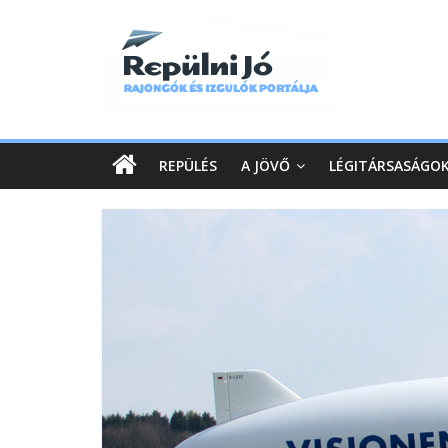
REPÜLÉS
A JÖVŐ
LÉGITÁRSASÁGO