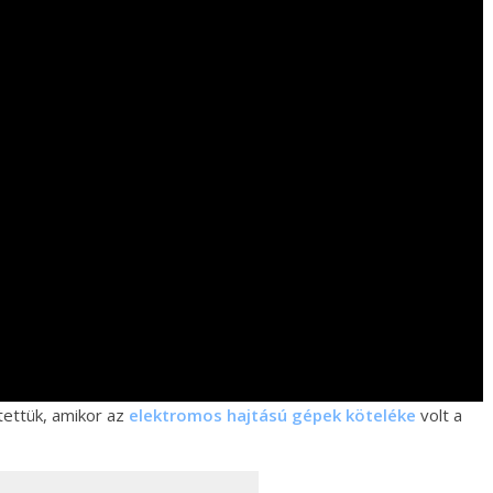
itettük, amikor az
elektromos hajtású gépek köteléke
volt a