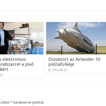
s elektromos
Összetört az Airlander 10
endszerrel a jövő
pilótafülkéje
éért
2016-08-26
-02
ezőket
*
karakterrel jelöltük