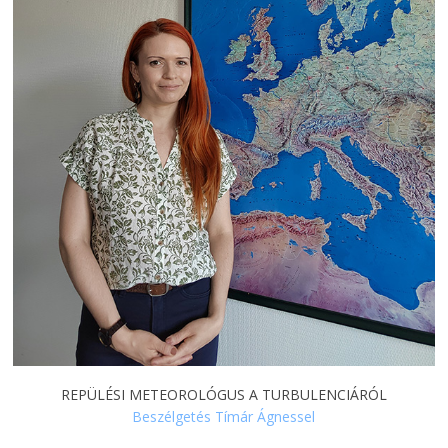
REPÜLÉSI METEOROLÓGUS A TURBULENCIÁRÓL
Beszélgetés Tímár Ágnessel