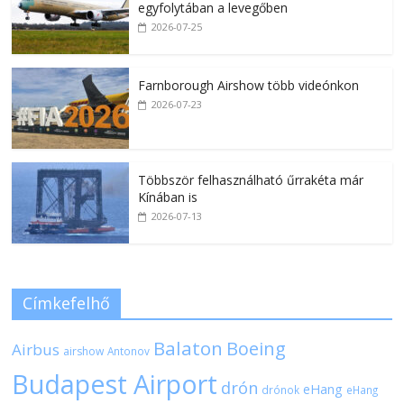
egyfolytában a levegőben
2026-07-25
Farnborough Airshow több videónkon
2026-07-23
Többször felhasználható űrrakéta már
Kínában is
2026-07-13
Címkefelhő
Balaton
Boeing
Airbus
airshow
Antonov
Budapest Airport
drón
eHang
drónok
eHang