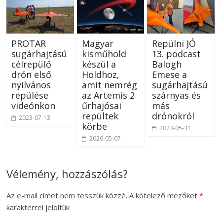
PROTAR
Magyar
Repülni JÓ
sugárhajtású
kisműhold
13. podcast
célrepülő
készül a
Balogh
drón első
Holdhoz,
Emese a
nyilvános
amit nemrég
sugárhajtású
repülése
az Artemis 2
szárnyas és
videónkon
űrhajósai
más
repültek
drónokról
2023-07-13
körbe
2023-05-31
2026-05-07
Vélemény, hozzászólás?
Az e-mail címet nem tesszük közzé.
A kötelező mezőket
*
karakterrel jelöltük