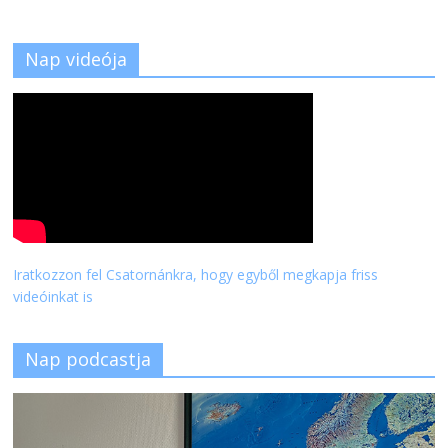
Nap videója
Iratkozzon fel Csatornánkra, hogy egyből megkapja friss
videóinkat is
Nap podcastja