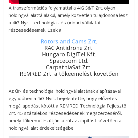
A transzformációs folyamattal a 4iG S&T Zrt. olyan
holdingvállalattá alakul, amely közvetlen tulajdonosa lesz
a 4iG Nyrt. technológiai- és űripari vállalatai
részesedéseinek. Ezek a
Rotors and Cams Zrt
.
RAC Antidrone Zrt.
Hungaro DigiTel Kft.
Spacecom Ltd.
CarpathiaSat Zrt.
REMRED Zrt. a tőkeemelést követően
Az űr- és technológiai holdingvállalatának alapításával
egy időben a 4iG Nyrt. bejelentette, hogy előzetes
megállapodást kötött a REMRED Technológia Fejlesztő
Zrt. 45 százalékos részesedésének megszerzéséről,
amely tőkeemelés útján kerül az alapítást követően a
holdingvállalat érdekeltségébe.