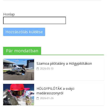
Honlap
Pár mondatban
Szamoa pilótalány a Hölgypilótákon
2026-05-13
HÖLGYPILÓTÁK a svájci
madárasszonyról
2026-01-26