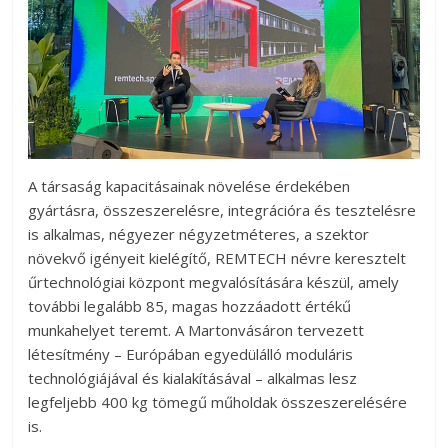
A társaság kapacitásainak növelése érdekében
gyártásra, összeszerelésre, integrációra és tesztelésre
is alkalmas, négyezer négyzetméteres, a szektor
növekvő igényeit kielégítő, REMTECH névre keresztelt
űrtechnológiai központ megvalósítására készül, amely
további legalább 85, magas hozzáadott értékű
munkahelyet teremt. A Martonvásáron tervezett
létesítmény – Európában egyedülálló moduláris
technológiájával és kialakításával – alkalmas lesz
legfeljebb 400 kg tömegű műholdak összeszerelésére
is.