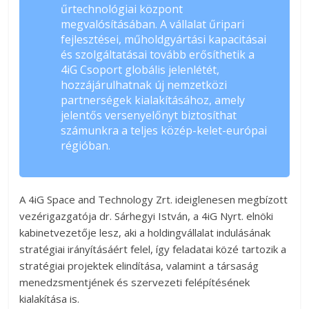
űrtechnológiai központ
megvalósításában. A vállalat űripari
fejlesztései, műholdgyártási kapacitásai
és szolgáltatásai tovább erősíthetik a
4iG Csoport globális jelenlétét,
hozzájárulhatnak új nemzetközi
partnerségek kialakításához, amely
jelentős versenyelőnyt biztosíthat
számunkra a teljes közép-kelet-európai
régióban.
A 4iG Space and Technology Zrt. ideiglenesen megbízott
vezérigazgatója dr. Sárhegyi István, a 4iG Nyrt. elnöki
kabinetvezetője lesz, aki a holdingvállalat indulásának
stratégiai irányításáért felel, így feladatai közé tartozik a
stratégiai projektek elindítása, valamint a társaság
menedzsmentjének és szervezeti felépítésének
kialakítása is.