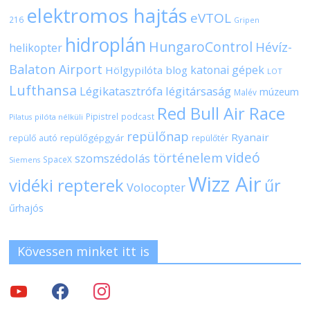
elektromos hajtás
eVTOL
216
Gripen
hidroplán
HungaroControl
Hévíz-
helikopter
Balaton Airport
katonai gépek
Hölgypilóta blog
LOT
Lufthansa
Légikatasztrófa
légitársaság
múzeum
Malév
Red Bull Air Race
Pipistrel
podcast
pilóta nélküli
Pilatus
repülőnap
Ryanair
repülőgépgyár
repülő autó
repülőtér
videó
történelem
szomszédolás
SpaceX
Siemens
Wizz Air
vidéki repterek
űr
Volocopter
űrhajós
Kövessen minket itt is