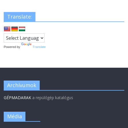
Translate:
Powered by
Translate
Archívumok
GÉPMADARAK
a repülőgép katalógus
Média