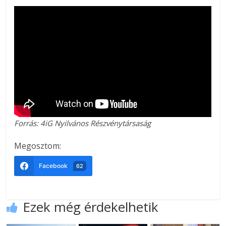
Forrás: 4iG Nyilvános Részvénytársaság
Megosztom:
Facebook
62
Ezek még érdekelhetik