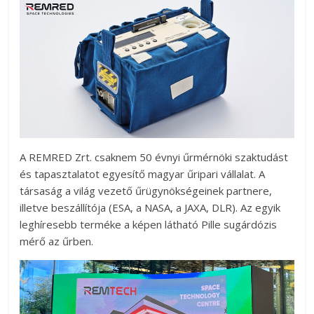
A REMRED Zrt. csaknem 50 évnyi űrmérnöki szaktudást
és tapasztalatot egyesítő magyar űripari vállalat. A
társaság a világ vezető űrügynökségeinek partnere,
illetve beszállítója (ESA, a NASA, a JAXA, DLR). Az egyik
leghíresebb terméke a képen látható Pille sugárdózis
mérő az űrben.