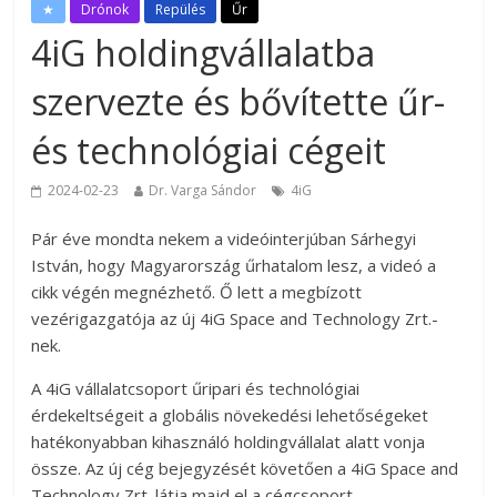
★
Drónok
Repülés
Űr
4iG holdingvállalatba
szervezte és bővítette űr-
és technológiai cégeit
2024-02-23
Dr. Varga Sándor
4iG
Pár éve mondta nekem a videóinterjúban Sárhegyi
István, hogy Magyarország űrhatalom lesz, a videó a
cikk végén megnézhető. Ő lett a megbízott
vezérigazgatója az új 4iG Space and Technology Zrt.-
nek.
A 4iG vállalatcsoport űripari és technológiai
érdekeltségeit a globális növekedési lehetőségeket
hatékonyabban kihasználó holdingvállalat alatt vonja
össze. Az új cég bejegyzését követően a 4iG Space and
Technology Zrt. látja majd el a cégcsoport