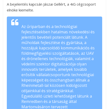
A bejelentés kapcsán Jászai Gellért, a 4iG cégcsoport
elnöke kiemelte.
Az űriparban és a technológiai
fejlesztésekben hatalmas növekedési és
jelentős bevételi potenciált látunk. A
műholdak fejlesztése és gyártása, a
hozzájuk kapcsolódó kommunikációs és
földmegfigyelési szolgáltatások, az UAV
és drónellenes technológiák, valamint a
védelmi szektor digitalizációja olyan
innovatív területek, amelyek tovább
erősítik vállalatcsoportunk technológiai
képességeit és összhangban állnak a
Rheinmetall-lal közösen kidolgozott
céljainkkal és stratégiánkkal.
Egyedülálló üzleti lehetőséget látunk a
Remredben és a társaság által
Martonvásáron tervezett