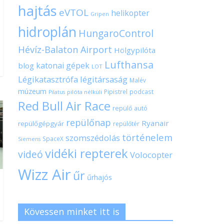
hajtás
eVTOL
helikopter
Gripen
hidroplán
HungaroControl
Hévíz-Balaton Airport
Hölgypilóta
Lufthansa
katonai gépek
blog
LOT
Légikatasztrófa
légitársaság
Malév
múzeum
Pipistrel
podcast
pilóta nélküli
Pilatus
Red Bull Air Race
repülő autó
repülőnap
Ryanair
repülőgépgyár
repülőtér
történelem
szomszédolás
SpaceX
Siemens
vidéki repterek
videó
Volocopter
Wizz Air
űr
űrhajós
Kövessen minket itt is