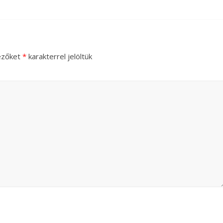
ezőket
*
karakterrel jelöltük