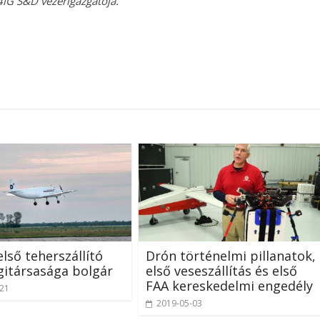
 4iG S&D vezérigazgatója.
első teherszállító
Drón történelmi pillanatok,
gitársasága bolgár
első veseszállítás és első
FAA kereskedelmi engedély
-21
2019-05-03