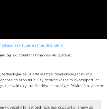
hajtású szárnyas és más drónokról
hnológiák
(Counter Unmanned Air System)
technológiai és üzletfejlesztési tevékenységét kívánja
pában és azon túl is. Egy dedikált közös munkacsoport jön
iákban való együttműködési lehetőségek feltárására, valamint
gek vezető fejlett technológiai csoportja, amely 25