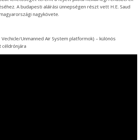
éséhez. A budapesti aláírási ünnepségen részt vett H.E. Saud
 magyarországi nagykövete.
Vechicle/Unmanned Air System platformok) – különös
 céldrónjára