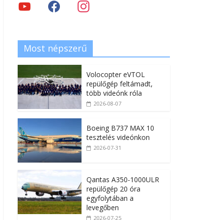
Most népszerű
Volocopter eVTOL
repülőgép feltámadt,
több videónk róla
2026-08-07
Boeing B737 MAX 10
tesztelés videónkon
2026-07-31
Qantas A350-1000ULR
repülőgép 20 óra
egyfolytában a
levegőben
2026-07-25