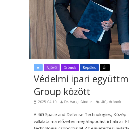
★
A jövő
Drónok
Repülés
Űr
Védelmi ipari együtt
Group között
,
2025-04-10
Dr. Varga Sándor
4iG
drónok
A 4iG Space and Defense Technologies, Közép- 
vállalata ma előzetes megállapodást írt alá az
technológiai csoportjával. Az egyetértési nyilatk