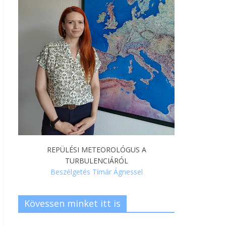
REPÜLÉSI METEOROLÓGUS A
TURBULENCIÁRÓL
Beszélgetés Tímár Ágnessel
Kövessen minket itt is