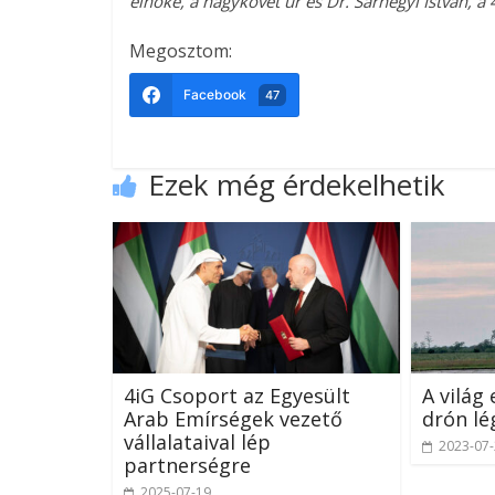
elnöke, a nagykövet úr és Dr. Sárhegyi István, a
Megosztom:
Facebook
47
Ezek még érdekelhetik
4iG Csoport az Egyesült
A világ 
Arab Emírségek vezető
drón lé
vállalataival lép
2023-07
partnerségre
2025-07-19