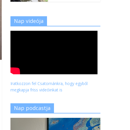
Nap videója
Iratkozzon fel Csatornánkra, hogy egyből
megkapja friss videóinkat is
Nap podcastja