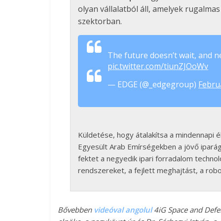
olyan vállalatból áll, amelyek rugalma
szektorban.
The future doesn’t wait, and n
pic.twitter.com/tiunZJOoWv
— EDGE (@_edgegroup)
Febru
Küldetése, hogy átalakítsa a mindennapi é
Egyesült Arab Emírségekben a jövő iparág
fektet a negyedik ipari forradalom technol
rendszereket, a fejlett meghajtást, a robo
Bővebben
videóval angolul
4iG Space and Defe