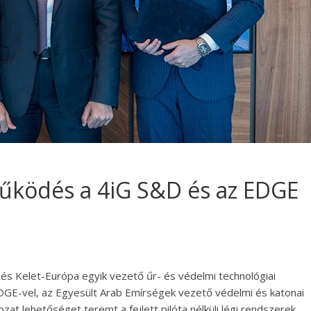
működés a 4iG S&D és az EDGE
és Kelet-Európa egyik vezető űr- és védelmi technológiai
 EDGE-vel, az Egyesült Arab Emírségek vezető védelmi és katonai
ozat lehetőséget teremt a fejlett pilóta nélküli légi rendszerek