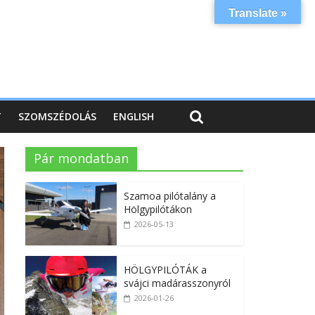
Translate »
T
SZOMSZÉDOLÁS
ENGLISH
Pár mondatban
Szamoa pilótalány a
Hölgypilótákon
2026-05-13
HÖLGYPILÓTÁK a
svájci madárasszonyról
2026-01-26