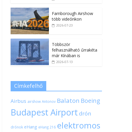
Farnborough Airshow
több videónkon
2026-07-23
Többször
felhasználható űrrakéta
már Kínában is
2026-07-13
Címkefelhő
Balaton
Boeing
Airbus
airshow
Antonov
Budapest Airport
drón
elektromos
eHang
drónok
eHang 216