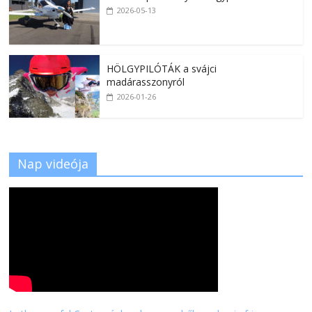
2026-05-13
HÖLGYPILÓTÁK a svájci
madárasszonyról
2026-01-26
Nap videója