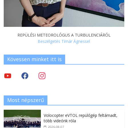
REPÜLÉSI METEOROLÓGUS A TURBULENCIÁRÓL
Beszélgetés Tímár Ágnessel
Kövessen minket itt is
Most népszerű
Volocopter eVTOL repülőgép feltámadt,
több videónk róla
2026-08-07