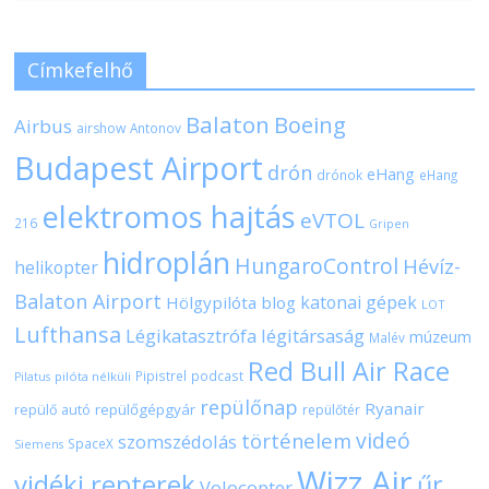
Címkefelhő
Balaton
Boeing
Airbus
airshow
Antonov
Budapest Airport
drón
eHang
drónok
eHang
elektromos hajtás
eVTOL
216
Gripen
hidroplán
HungaroControl
Hévíz-
helikopter
Balaton Airport
katonai gépek
Hölgypilóta blog
LOT
Lufthansa
Légikatasztrófa
légitársaság
múzeum
Malév
Red Bull Air Race
Pipistrel
podcast
pilóta nélküli
Pilatus
repülőnap
Ryanair
repülőgépgyár
repülő autó
repülőtér
videó
történelem
szomszédolás
SpaceX
Siemens
Wizz Air
vidéki repterek
űr
Volocopter