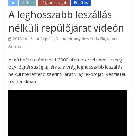
★
Airbus
Légitársaságok
Repülés
A leghosszabb leszállás
nélküli repülőjárat videón
,
,
2018-10-16
Repülni JÓ
Airbus
New York
Singapore
Airlines
A múlt héten több mint 2000 kilométerrel növelte meg
egy légitársaság új járata a világ leghosszabb leszállás
nélküli menetrend szerinti járat világrekordját. Részletek
a videónkban.