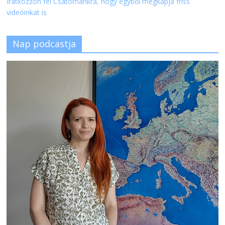
Iratkozzon fel Csatornánkra, hogy egyből megkapja friss
videóinkat is
Nap podcastja