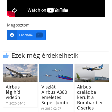
Megosztom:
Facebook
50
Ezek még érdekelhetik
Airbus
Viszlát
Airbus
légihíd
Airbus A380
családba
videón
emeletes
került a
Super Jumbo
Bombardier
2020-04-15
C series
2019-02-27