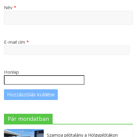
Név
*
E-mail cím
*
Honlap
Pár mondatban
Szamoa pilótalány a Hölgypilótákon