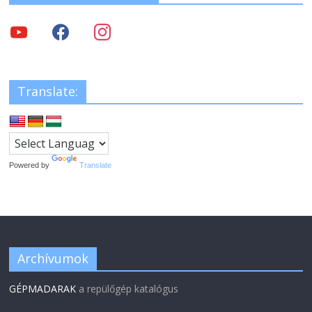
Translate:
Powered by
Translate
Archívumok
GÉPMADARAK
a repülőgép katalógus