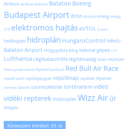
Balaton
Boeing
Airbus
airshow
Antonov
Budapest Airport
drón
eHang
drónok
eHang
elektromos hajtás
eVTOL
216
Gripen
hidroplán
HungaroControl
Hévíz-
helikopter
Balaton Airport
katonai gépek
Hölgypilóta blog
LOT
Lufthansa
Légikatasztrófa
légitársaság
múzeum
Malév
Red Bull Air Race
Pipistrel
podcast
pilóta nélküli
Pilatus
repülőnap
Ryanair
repülőgépgyár
repülő autó
repülőtér
videó
történelem
szomszédolás
SpaceX
Siemens
Wizz Air
vidéki repterek
űr
Volocopter
űrhajós
Kövessen minket itt is