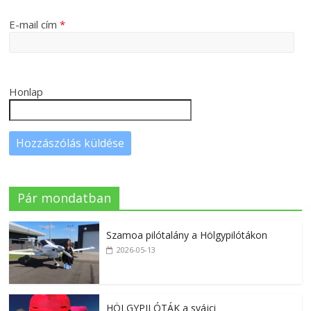
E-mail cím
*
Honlap
Pár mondatban
Szamoa pilótalány a Hölgypilótákon
2026-05-13
HÖLGYPILÓTÁK a svájci