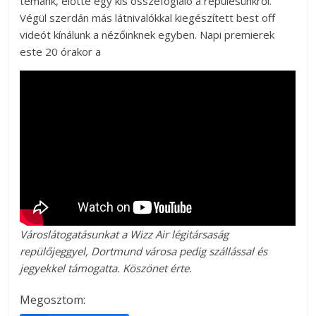
témánk, előtte egy kis összefoglaló a repülésünkről.
Végül szerdán más látnivalókkal kiegészített best off
videót kínálunk a nézőinknek egyben. Napi premierek
este 20 órakor a
Városlátogatásunkat a Wizz Air légitársaság
repülőjeggyel, Dortmund városa pedig szállással és
jegyekkel támogatta. Köszönet érte.
Megosztom: