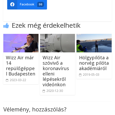
Facebook
98
Ezek még érdekelhetik
Wizz Air már
Wizz Air
Hölgypilóta a
14
szóvivő a
norvég pilóta
repülőgéppe
koronavírus
akadémiáról
l Budapesten
elleni
2019-05-03
lépésekről
2023-03-22
videónkon
2020-12-30
Vélemény, hozzászólás?