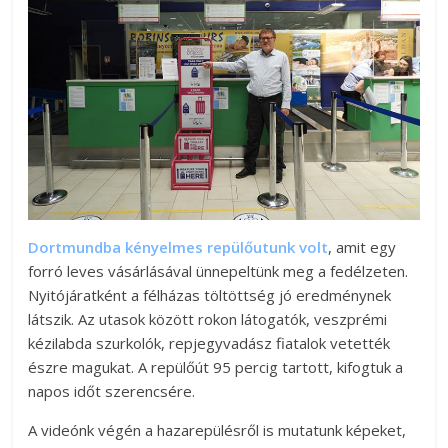
Dortmundba kényelmes repülőutunk volt
, amit egy
forró leves vásárlásával ünnepeltünk meg a fedélzeten.
Nyitójáratként a félházas töltöttség jó eredménynek
látszik. Az utasok között rokon látogatók, veszprémi
kézilabda szurkolók, repjegyvadász fiatalok vetették
észre magukat. A repülőút 95 percig tartott, kifogtuk a
napos időt szerencsére.
A videónk végén a hazarepülésről is mutatunk képeket,