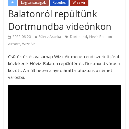
★
Légitársaságok
Repülés
Wizz Air
Balatonról repültünk
Dortmundba videónkon
,
2022-06-20
Sülecz Aranka
Dortmund
Hévíz-Balaton
,
Airport
Wizz Air
Csütörtök és vasárnap Wizz Air menetrend szerinti járat
közlekedik Hévíz-Balaton repülőtér és Dortmund városa
között. A múlt héten a nyitójárattal utaztunk a német
városba.