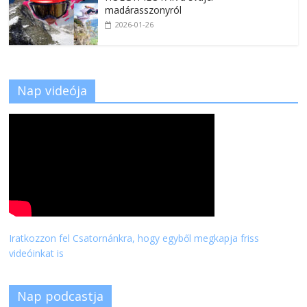
madárasszonyról
2026-01-26
Nap videója
Iratkozzon fel Csatornánkra, hogy egyből megkapja friss
videóinkat is
Nap podcastja