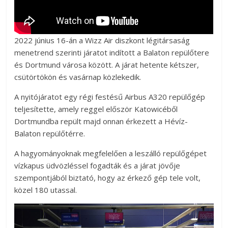
2022 június 16-án a Wizz Air diszkont légitársaság
menetrend szerinti járatot indított a Balaton repülőtere
és Dortmund városa között. A járat hetente kétszer,
csütörtökön és vasárnap közlekedik.
A nyitójáratot egy régi festésű Airbus A320 repülőgép
teljesítette, amely reggel először Katowicéből
Dortmundba repült majd onnan érkezett a Hévíz-
Balaton repülőtérre.
A hagyományoknak megfelelően a leszálló repülőgépet
vízkapus üdvözléssel fogadták és a járat jövője
szempontjából biztató, hogy az érkező gép tele volt,
közel 180 utassal.