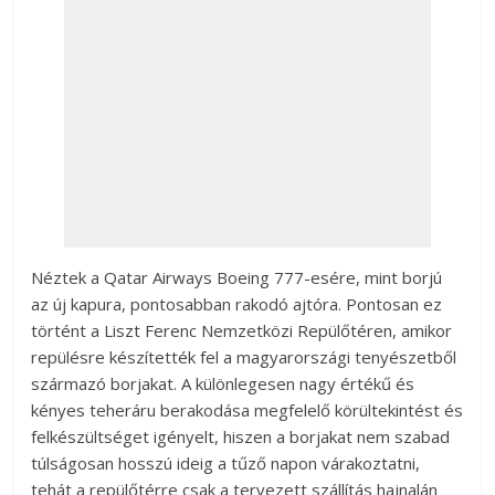
Néztek a Qatar Airways Boeing 777-esére, mint borjú
az új kapura, pontosabban rakodó ajtóra. Pontosan ez
történt a Liszt Ferenc Nemzetközi Repülőtéren, amikor
repülésre készítették fel a magyarországi tenyészetből
származó borjakat. A különlegesen nagy értékű és
kényes teheráru berakodása megfelelő körültekintést és
felkészültséget igényelt, hiszen a borjakat nem szabad
túlságosan hosszú ideig a tűző napon várakoztatni,
tehát a repülőtérre csak a tervezett szállítás hajnalán