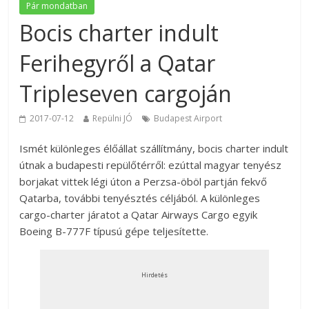
Pár mondatban
Bocis charter indult
Ferihegyről a Qatar
Tripleseven cargoján
2017-07-12
Repülni JÓ
Budapest Airport
Ismét különleges élőállat szállítmány, bocis charter indult
útnak a budapesti repülőtérről: ezúttal magyar tenyész
borjakat vittek légi úton a Perzsa-öböl partján fekvő
Qatarba, további tenyésztés céljából. A különleges
cargo-charter járatot a Qatar Airways Cargo egyik
Boeing B-777F típusú gépe teljesítette.
Hirdetés