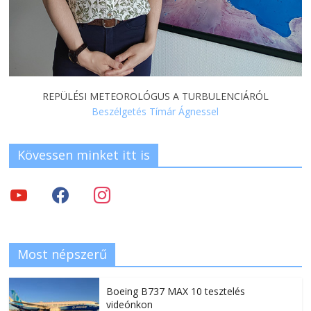
REPÜLÉSI METEOROLÓGUS A TURBULENCIÁRÓL
Beszélgetés Tímár Ágnessel
Kövessen minket itt is
Most népszerű
Boeing B737 MAX 10 tesztelés
videónkon