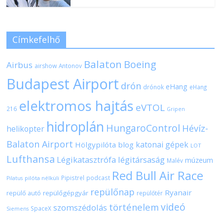
Címkefelhő
Balaton
Boeing
Airbus
airshow
Antonov
Budapest Airport
drón
eHang
drónok
eHang
elektromos hajtás
eVTOL
216
Gripen
hidroplán
HungaroControl
Hévíz-
helikopter
Balaton Airport
katonai gépek
Hölgypilóta blog
LOT
Lufthansa
Légikatasztrófa
légitársaság
múzeum
Malév
Red Bull Air Race
Pipistrel
podcast
pilóta nélküli
Pilatus
repülőnap
Ryanair
repülőgépgyár
repülő autó
repülőtér
videó
történelem
szomszédolás
SpaceX
Siemens