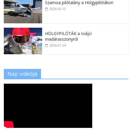
Szamoa pilótalány a Hölgypilótákon
2026-05-13
HÖLGYPILÓTÁK a svájci
madárasszonyról
2026-01-26
Nap videója