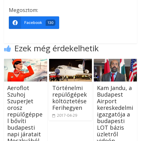
Megosztom:
Facebook
130
Ezek még érdekelhetik
Aeroflot
Történelmi
Kam Jandu, a
Szuhoj
repülőgépek
Budapest
SzuperJet
költöztetése
Airport
orosz
Ferihegyen
kereskedelmi
repülőgéppe
igazgatója a
2017-04-29
l bővíti
budapesti
budapesti
LOT bázis
napi járatait
üzletről
Moszkvából
videón