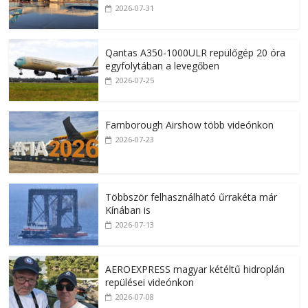
2026-07-31
Qantas A350-1000ULR repülőgép 20 óra
egyfolytában a levegőben
2026-07-25
Farnborough Airshow több videónkon
2026-07-23
Többször felhasználható űrrakéta már
Kínában is
2026-07-13
AEROEXPRESS magyar kétéltű hidroplán
repülései videónkon
2026-07-08