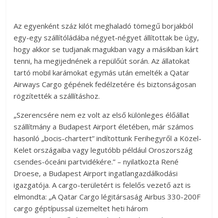
Az egyenként száz kilót meghaladó tömegű borjakból
egy-egy szállítóládába négyet-négyet állítottak be úgy,
hogy akkor se tudjanak magukban vagy a másikban kárt
tenni, ha megijednének a repülőút során. Az állatokat
tartó mobil karámokat egymás után emelték a Qatar
Airways Cargo gépének fedélzetére és biztonságosan
rögzítették a szállításhoz.
„Szerencsére nem ez volt az első különleges élőállat
szállítmány a Budapest Airport életében, már számos
hasonló „bocis-chartert” indítottunk Ferihegyről a Közel-
Kelet országaiba vagy legutóbb például Oroszország
csendes-óceáni partvidékére.” – nyilatkozta René
Droese, a Budapest Airport ingatlangazdálkodási
igazgatója. A cargo-területért is felelős vezető azt is
elmondta: „A Qatar Cargo légitársaság Airbus 330-200F
cargo géptípussal üzemeltet heti három