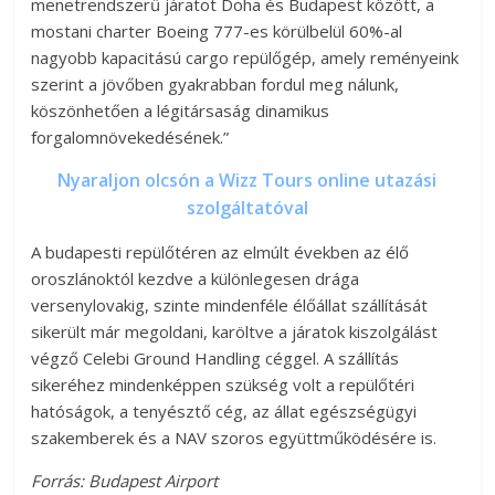
menetrendszerű járatot Doha és Budapest között, a
mostani charter Boeing 777-es körülbelül 60%-al
nagyobb kapacitású cargo repülőgép, amely reményeink
szerint a jövőben gyakrabban fordul meg nálunk,
köszönhetően a légitársaság dinamikus
forgalomnövekedésének.”
Nyaraljon olcsón a Wizz Tours online utazási
szolgáltatóval
A budapesti repülőtéren az elmúlt években az élő
oroszlánoktól kezdve a különlegesen drága
versenylovakig, szinte mindenféle élőállat szállítását
sikerült már megoldani, karöltve a járatok kiszolgálást
végző Celebi Ground Handling céggel. A szállítás
sikeréhez mindenképpen szükség volt a repülőtéri
hatóságok, a tenyésztő cég, az állat egészségügyi
szakemberek és a NAV szoros együttműködésére is.
Forrás: Budapest Airport