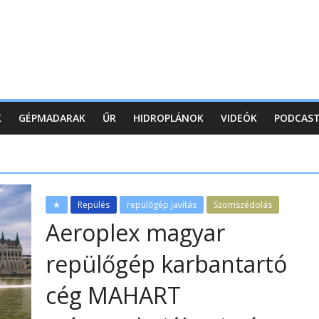
K
GÉPMADARAK
ŰR
HIDROPLÁNOK
VIDEÓK
PODCAS
★
Repülés
repülőgép javítás
Szomszédolás
Aeroplex magyar
repülőgép karbantartó
cég MAHART