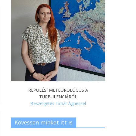
REPÜLÉSI METEOROLÓGUS A
TURBULENCIÁRÓL
Beszélgetés Tímár Ágnessel
Kövessen minket itt is