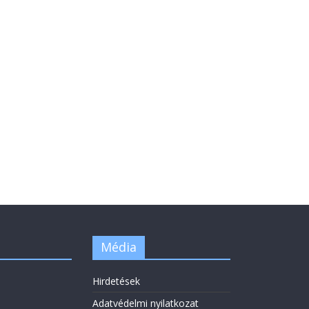
Média
Hirdetések
Adatvédelmi nyilatkozat