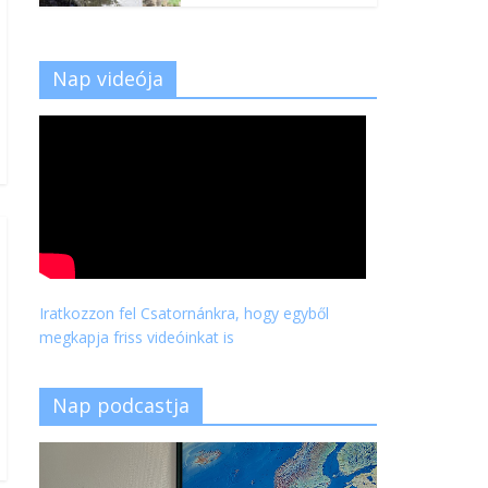
Nap videója
Iratkozzon fel Csatornánkra, hogy egyből
megkapja friss videóinkat is
Nap podcastja