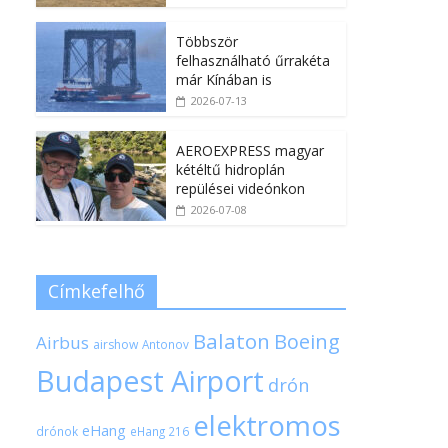
Többször
felhasználható űrrakéta
már Kínában is
2026-07-13
AEROEXPRESS magyar
kétéltű hidroplán
repülései videónkon
2026-07-08
Címkefelhő
Balaton
Boeing
Airbus
airshow
Antonov
Budapest Airport
drón
elektromos
eHang
drónok
eHang 216