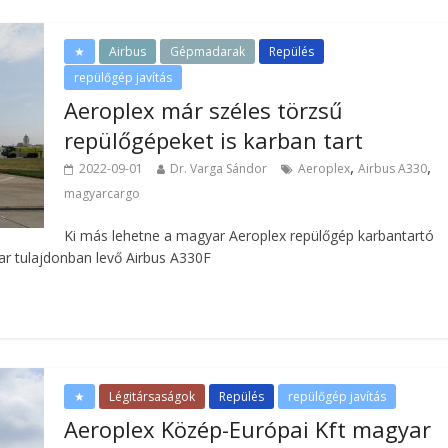
★
Airbus
Gépmadarak
Repülés
repülőgép javítás
Aeroplex már széles törzsű
repülőgépeket is karban tart
,
,
2022-09-01
Dr. Varga Sándor
Aeroplex
Airbus A330
magyarcargo
Ki más lehetne a magyar Aeroplex repülőgép karbantartó
ar tulajdonban levő Airbus A330F
★
Légitársaságok
Repülés
repülőgép javítás
Aeroplex Közép-Európai Kft magyar