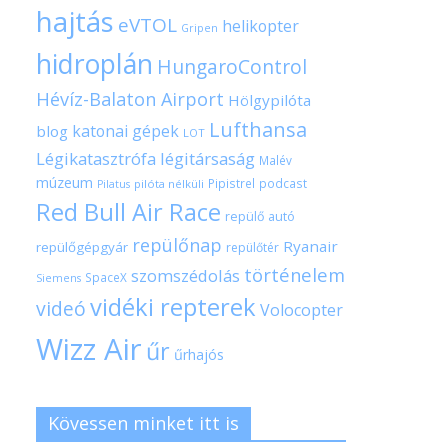
hajtás
eVTOL
helikopter
Gripen
hidroplán
HungaroControl
Hévíz-Balaton Airport
Hölgypilóta
Lufthansa
katonai gépek
blog
LOT
Légikatasztrófa
légitársaság
Malév
múzeum
Pipistrel
podcast
pilóta nélküli
Pilatus
Red Bull Air Race
repülő autó
repülőnap
Ryanair
repülőgépgyár
repülőtér
történelem
szomszédolás
SpaceX
Siemens
vidéki repterek
videó
Volocopter
Wizz Air
űr
űrhajós
Kövessen minket itt is