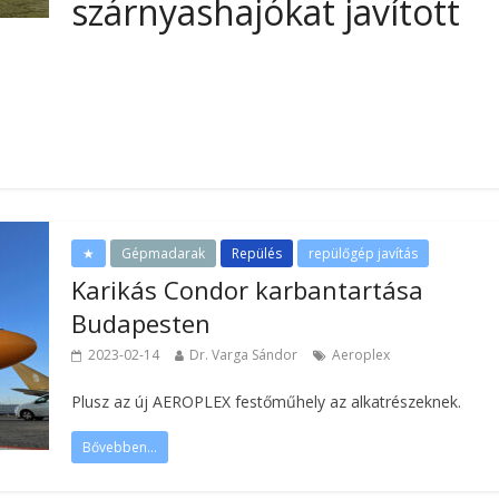
szárnyashajókat javított
★
Gépmadarak
Repülés
repülőgép javítás
Karikás Condor karbantartása
Budapesten
2023-02-14
Dr. Varga Sándor
Aeroplex
Plusz az új AEROPLEX festőműhely az alkatrészeknek.
Bővebben...