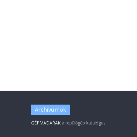
Archívumok
GÉPMADARAK
a repülőgép katalógus