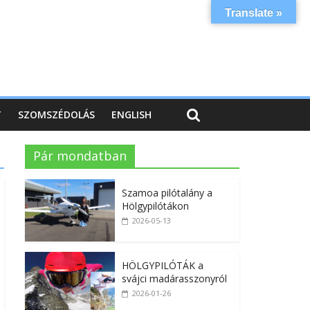
Translate »
T
SZOMSZÉDOLÁS
ENGLISH
Pár mondatban
Szamoa pilótalány a
Hölgypilótákon
2026-05-13
HÖLGYPILÓTÁK a
svájci madárasszonyról
2026-01-26