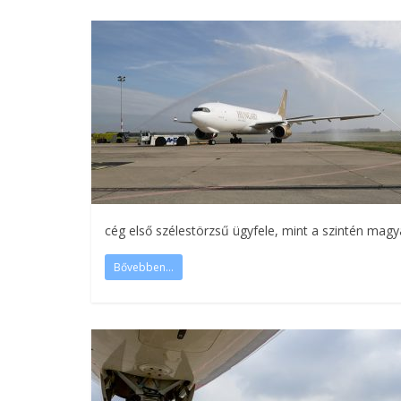
cég első szélestörzsű ügyfele, mint a szintén magy
Bővebben...