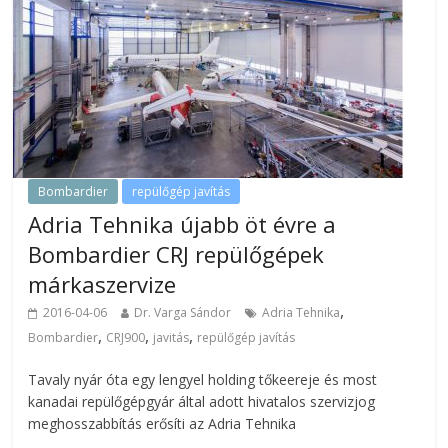
Bombardier
repülőgép javítás
Adria Tehnika újabb öt évre a
Bombardier CRJ repülőgépek
márkaszervize
,
2016-04-06
Dr. Varga Sándor
Adria Tehnika
,
,
,
Bombardier
CRJ900
javitás
repülőgép javítás
Tavaly nyár óta egy lengyel holding tőkeereje és most
kanadai repülőgépgyár által adott hivatalos szervizjog
meghosszabbítás erősíti az Adria Tehnika