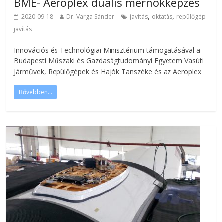
BME- Aeroplex duális mérnökképzés
,
,
2020-09-18
Dr. Varga Sándor
javitás
oktatás
repülőgép
javítás
Innovációs és Technológiai Minisztérium támogatásával a
Budapesti Műszaki és Gazdaságtudományi Egyetem Vasúti
Járművek, Repülőgépek és Hajók Tanszéke és az Aeroplex
Bővebben...