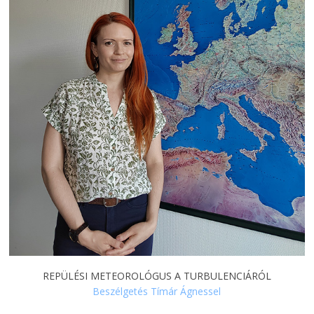
REPÜLÉSI METEOROLÓGUS A TURBULENCIÁRÓL
Beszélgetés Tímár Ágnessel