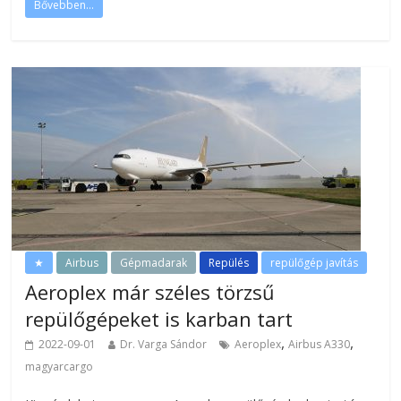
Bővebben...
★
Airbus
Gépmadarak
Repülés
repülőgép javítás
Aeroplex már széles törzsű
repülőgépeket is karban tart
,
,
2022-09-01
Dr. Varga Sándor
Aeroplex
Airbus A330
magyarcargo