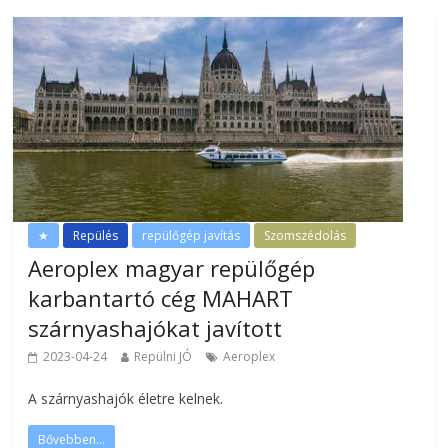
★
Repülés
repülőgép javítás
Szomszédolás
Aeroplex magyar repülőgép
karbantartó cég MAHART
szárnyashajókat javított
2023-04-24
Repülni JÓ
Aeroplex
A szárnyashajók életre kelnek.
Bővebben...