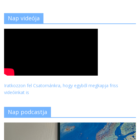
Nap videója
Iratkozzon fel Csatornánkra, hogy egyből megkapja friss
videóinkat is
Nap podcastja