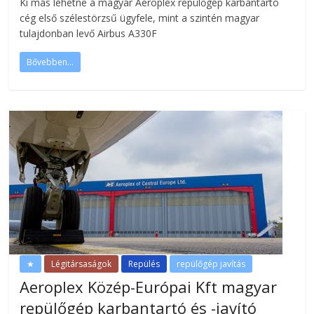
Ki más lehetne a magyar Aeroplex repülőgép karbantartó
cég első szélestörzsű ügyfele, mint a szintén magyar
tulajdonban levő Airbus A330F
Bővebben...
★
Légitársaságok
Repülés
repülőgép javítás
Aeroplex Közép-Európai Kft magyar
repülőgép karbantartó és -javító