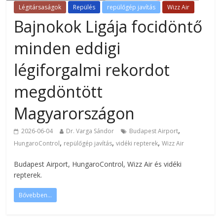
Légitársaságok
Repülés
repülőgép javítás
Wizz Air
Bajnokok Ligája focidöntő
minden eddigi
légiforgalmi rekordot
megdöntött
Magyarországon
,
2026-06-04
Dr. Varga Sándor
Budapest Airport
,
,
,
HungaroControl
repülőgép javítás
vidéki repterek
Wizz Air
Budapest Airport, HungaroControl, Wizz Air és vidéki
repterek.
Bővebben...