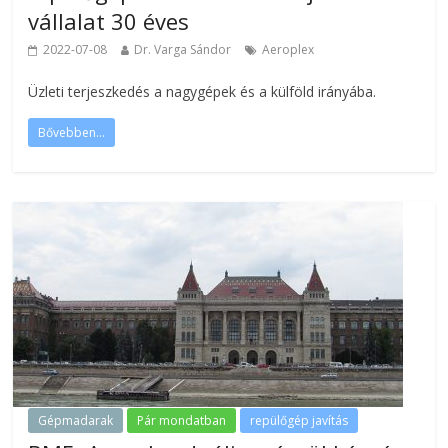
vállalat 30 éves
2022-07-08
Dr. Varga Sándor
Aeroplex
Üzleti terjeszkedés a nagygépek és a külföld irányába.
Bővebben...
Gépmadarak
Pár mondatban
repülőgép javítás