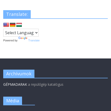
Translate:
Powered by
Translate
Archívumok
GÉPMADARAK
a repülőgép katalógus
Média