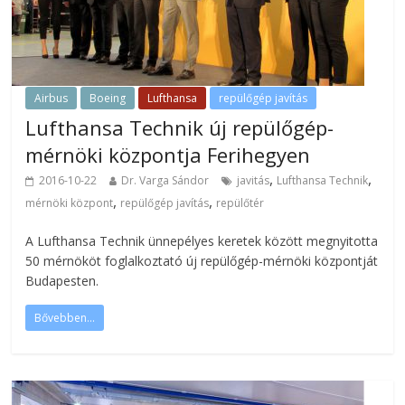
Airbus
Boeing
Lufthansa
repülőgép javítás
Lufthansa Technik új repülőgép-
mérnöki központja Ferihegyen
,
,
2016-10-22
Dr. Varga Sándor
javitás
Lufthansa Technik
,
,
mérnöki központ
repülőgép javítás
repülőtér
A Lufthansa Technik ünnepélyes keretek között megnyitotta
50 mérnököt foglalkoztató új repülőgép-mérnöki központját
Budapesten.
Bővebben...