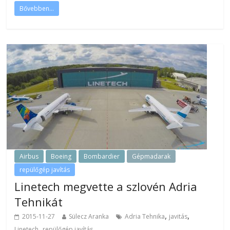
Bővebben...
Airbus
Boeing
Bombardier
Gépmadarak
repülőgép javítás
Linetech megvette a szlovén Adria
Tehnikát
,
,
2015-11-27
Sülecz Aranka
Adria Tehnika
javitás
,
Linetech
repülőgép javítás