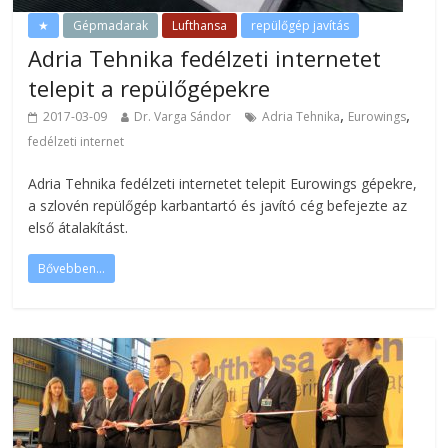
★
Gépmadarak
Lufthansa
repülőgép javítás
Adria Tehnika fedélzeti internetet
telepit a repülőgépekre
,
,
2017-03-09
Dr. Varga Sándor
Adria Tehnika
Eurowings
fedélzeti internet
Adria Tehnika fedélzeti internetet telepit Eurowings gépekre,
a szlovén repülőgép karbantartó és javító cég befejezte az
első átalakítást.
Bővebben...