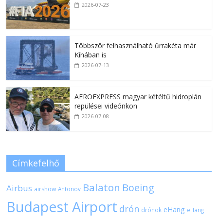
2026-07-23
Többször felhasználható űrrakéta már
Kínában is
2026-07-13
AEROEXPRESS magyar kétéltű hidroplán
repülései videónkon
2026-07-08
Címkefelhő
Balaton
Boeing
Airbus
airshow
Antonov
Budapest Airport
drón
eHang
drónok
eHang