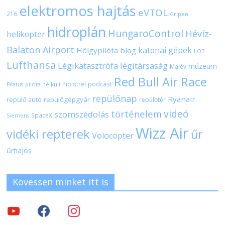
elektromos hajtás
eVTOL
216
Gripen
hidroplán
HungaroControl
Hévíz-
helikopter
Balaton Airport
katonai gépek
Hölgypilóta blog
LOT
Lufthansa
Légikatasztrófa
légitársaság
múzeum
Malév
Red Bull Air Race
Pipistrel
podcast
pilóta nélküli
Pilatus
repülőnap
Ryanair
repülőgépgyár
repülő autó
repülőtér
videó
történelem
szomszédolás
SpaceX
Siemens
Wizz Air
vidéki repterek
űr
Volocopter
űrhajós
Kövessen minket itt is