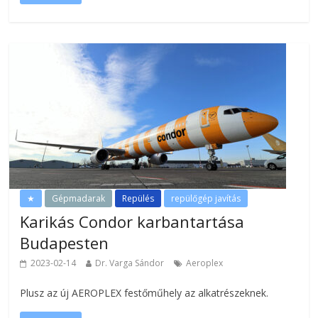
★
Gépmadarak
Repülés
repülőgép javítás
Karikás Condor karbantartása
Budapesten
2023-02-14
Dr. Varga Sándor
Aeroplex
Plusz az új AEROPLEX festőműhely az alkatrészeknek.