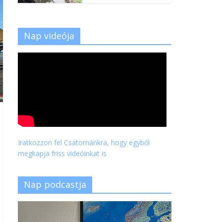
Nap videója
Iratkozzon fel Csatornánkra, hogy egyből
megkapja friss videóinkat is
Nap podcastja