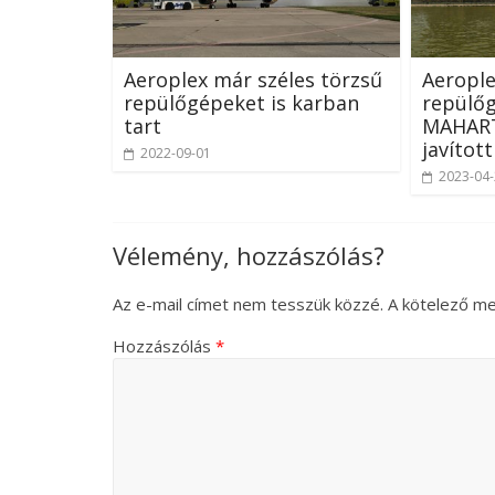
Aeroplex már széles törzsű
Aeropl
repülőgépeket is karban
repülő
tart
MAHART
javított
2022-09-01
2023-04
Vélemény, hozzászólás?
Az e-mail címet nem tesszük közzé.
A kötelező m
Hozzászólás
*