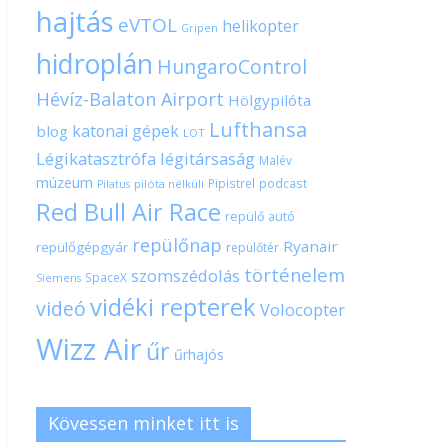
hajtás
eVTOL
helikopter
Gripen
hidroplán
HungaroControl
Hévíz-Balaton Airport
Hölgypilóta
Lufthansa
katonai gépek
blog
LOT
Légikatasztrófa
légitársaság
Malév
múzeum
Pipistrel
podcast
pilóta nélküli
Pilatus
Red Bull Air Race
repülő autó
repülőnap
Ryanair
repülőgépgyár
repülőtér
történelem
szomszédolás
SpaceX
Siemens
vidéki repterek
videó
Volocopter
Wizz Air
űr
űrhajós
Kövessen minket itt is