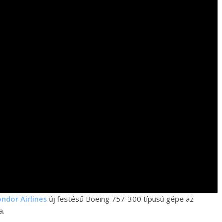
ndor Airlines
új festésű Boeing 757-300 típusú gépe az
a.