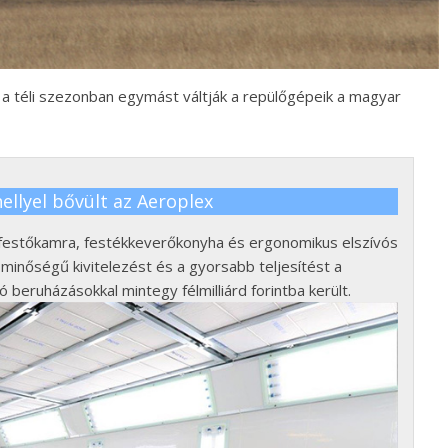
 a téli szezonban egymást váltják a repülőgépeik a magyar
ellyel bővült az Aeroplex
 festőkamra, festékkeverőkonyha és ergonomikus elszívós
minőségű kivitelezést és a gyorsabb teljesítést a
beruházásokkal mintegy félmilliárd forintba került.