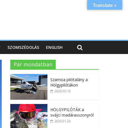
Translate »
T
SZOMSZÉDOLÁS
ENGLISH
Pár mondatban
Szamoa pilótalány a
Hölgypilótákon
2026-05-13
HÖLGYPILÓTÁK a
svájci madárasszonyról
2026-01-26