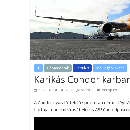
★
Gépmadarak
Repülés
repülőgép javítás
Karikás Condor karba
2023-02-14
Dr. Varga Sándor
Aeroplex
A Condor nyaraló-telelő specialista német légitá
flottája modernizálását Airbus A330neo típusokr