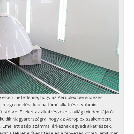
e elkerülhetetlenné, hogy az Aeroplex berendezés
j megrendelést kap hajtómű alkatrész, valamint
festésre. Ezeket az alkatrészeket a világ minden tájáról
küldik Magyarországra, hogy az Aeroplex szakemberei
. Emellett szép számmal érkeznek egyedi alkatrészek,
ákat a felület előkészítése és a fényezés követi, amit már