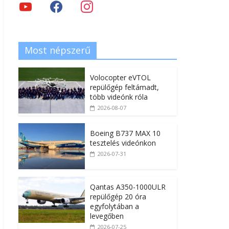
Most népszerű
Volocopter eVTOL
repülőgép feltámadt,
több videónk róla
2026-08-07
Boeing B737 MAX 10
tesztelés videónkon
2026-07-31
Qantas A350-1000ULR
repülőgép 20 óra
egyfolytában a
levegőben
2026-07-25