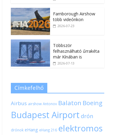
Farnborough Airshow
több videónkon
2026-07-23
Többször
felhasználható űrrakéta
már Kínában is
2026-07-13
Címkefelhő
Balaton
Boeing
Airbus
airshow
Antonov
Budapest Airport
drón
elektromos
eHang
drónok
eHang 216