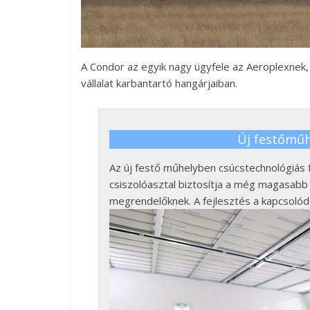
A Condor az egyik nagy ügyfele az Aeroplexnek,
vállalat karbantartó hangárjaiban.
Új festőműh
Az új festő műhelyben csúcstechnológiás
csiszolóasztal biztosítja a még magasabb 
megrendelőknek. A fejlesztés a kapcsolódó 