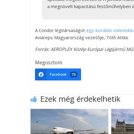
a megnövelt kapacitású festőműhelyben v
A Condor légitársaságot
egy korábbi videónkb
Aviareps Magyarország vezetője, Tóth Attila.
Forrás: AEROPLEX Közép-Európai Légijármű Mű
Megosztom:
Facebook
79
Ezek még érdekelhetik