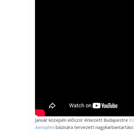
Január közepén először érkezett Budapestre
Co
Aeroplex
bázisára tervezett nagykarbantartásr