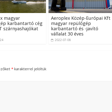
ex magyar
Aeroplex Közép-Európai Kft
gép karbantartó cég
magyar repülőgép
 szárnyashajókat
karbantartó és -javító
vállalat 30 éves
-24
2022-07-08
ezőket
*
karakterrel jelöltük