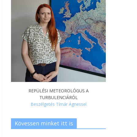
REPÜLÉSI METEOROLÓGUS A
TURBULENCIÁRÓL
Beszélgetés Tímár Ágnessel
Kövessen minket itt is