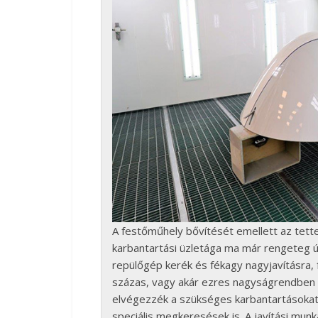
A festőműhely bővítését emellett az tett
karbantartási üzletága ma már rengeteg ú
repülőgép kerék és fékagy nagyjavításra, 
százas, vagy akár ezres nagyságrendben 
elvégezzék a szükséges karbantartásokat
speciális megkeresések is. A javítási munk