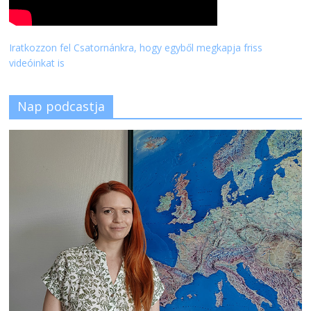
Iratkozzon fel Csatornánkra, hogy egyből megkapja friss
videóinkat is
Nap podcastja