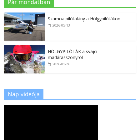
Pár mondatban
Szamoa pilótalány a Hölgypilótákon
2026-05-13
HÖLGYPILÓTÁK a svájci
madárasszonyról
2026-01-26
Nap videója