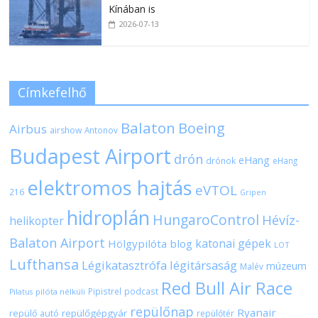
Kínában is
2026-07-13
Címkefelhő
Balaton
Boeing
Airbus
airshow
Antonov
Budapest Airport
drón
eHang
drónok
eHang
elektromos hajtás
eVTOL
216
Gripen
hidroplán
HungaroControl
Hévíz-
helikopter
Balaton Airport
katonai gépek
Hölgypilóta blog
LOT
Lufthansa
Légikatasztrófa
légitársaság
múzeum
Malév
Red Bull Air Race
Pipistrel
podcast
pilóta nélküli
Pilatus
repülőnap
Ryanair
repülőgépgyár
repülő autó
repülőtér