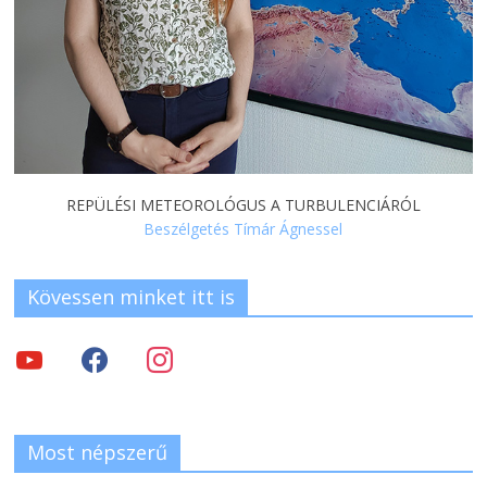
REPÜLÉSI METEOROLÓGUS A TURBULENCIÁRÓL
Beszélgetés Tímár Ágnessel
Kövessen minket itt is
Most népszerű