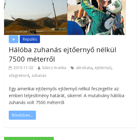
★
Repülés
Hálóba zuhanás ejtőernyő nélkül
7500 méterről
,
,
2016-11-02
Sülecz Aranka
akrobata
ejtőernyő
,
világrekord
zuhanás
Egy amerikai ejtőernyős ejtőernyő nélkül feszegette az
emberi teljesítmény határát, sikerrel. A mutatvány hálóba
zuhanás volt 7500 méterről.
Bővebben...