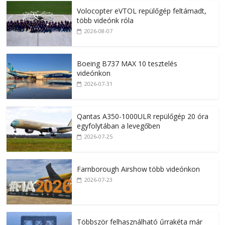
Volocopter eVTOL repülőgép feltámadt,
több videónk róla
2026-08-07
Boeing B737 MAX 10 tesztelés
videónkon
2026-07-31
Qantas A350-1000ULR repülőgép 20 óra
egyfolytában a levegőben
2026-07-25
Farnborough Airshow több videónkon
2026-07-23
Többször felhasználható űrrakéta már