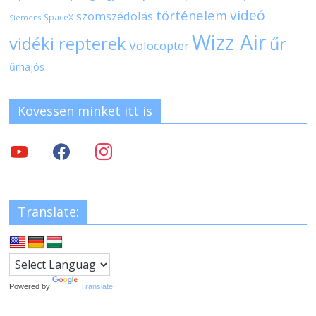
videó
történelem
szomszédolás
SpaceX
Siemens
Wizz Air
vidéki repterek
űr
Volocopter
űrhajós
Kövessen minket itt is
Translate:
Powered by
Translate