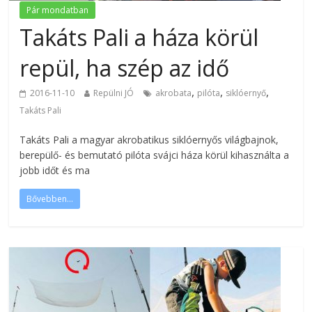
Pár mondatban
Takáts Pali a háza körül
repül, ha szép az idő
,
,
,
2016-11-10
Repülni JÓ
akrobata
pilóta
siklóernyő
Takáts Pali
Takáts Pali a magyar akrobatikus siklóernyős világbajnok,
berepülő- és bemutató pilóta svájci háza körül kihasználta a
jobb időt és ma
Bővebben...