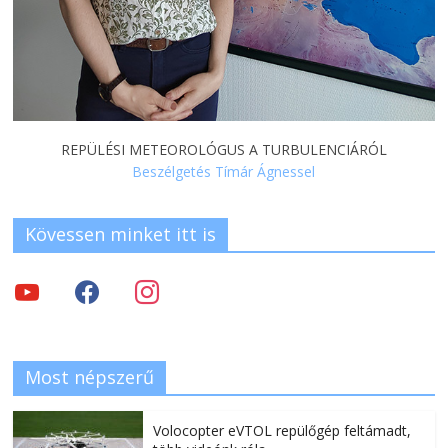
REPÜLÉSI METEOROLÓGUS A TURBULENCIÁRÓL
Beszélgetés Tímár Ágnessel
Kövessen minket itt is
Most népszerű
Volocopter eVTOL repülőgép feltámadt,