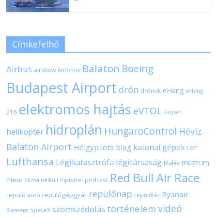
Címkefelhő
Balaton
Boeing
Airbus
airshow
Antonov
Budapest Airport
drón
eHang
drónok
eHang
elektromos hajtás
eVTOL
216
Gripen
hidroplán
HungaroControl
Hévíz-
helikopter
Balaton Airport
katonai gépek
Hölgypilóta blog
LOT
Lufthansa
Légikatasztrófa
légitársaság
múzeum
Malév
Red Bull Air Race
Pipistrel
podcast
pilóta nélküli
Pilatus
repülőnap
Ryanair
repülőgépgyár
repülő autó
repülőtér
videó
történelem
szomszédolás
SpaceX
Siemens