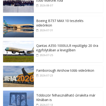
több videónk róla
2026-08-07
Boeing B737 MAX 10 tesztelés
videónkon
2026-07-31
Qantas A350-1000ULR repülőgép 20 óra
egyfolytában a levegőben
2026-07-25
Farnborough Airshow több videónkon
2026-07-23
Többször felhasználható űrrakéta már
Kínában is
2026-07-13