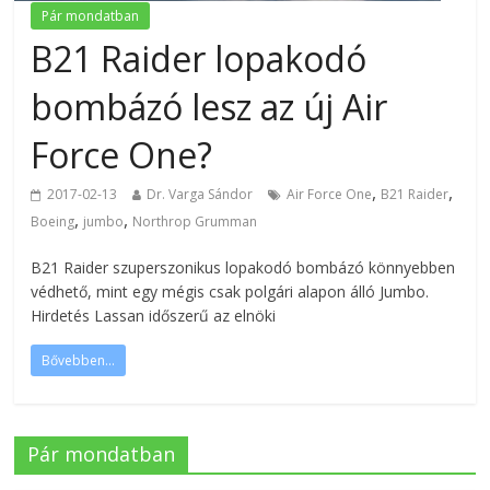
Pár mondatban
B21 Raider lopakodó
bombázó lesz az új Air
Force One?
,
,
2017-02-13
Dr. Varga Sándor
Air Force One
B21 Raider
,
,
Boeing
jumbo
Northrop Grumman
B21 Raider szuperszonikus lopakodó bombázó könnyebben
védhető, mint egy mégis csak polgári alapon álló Jumbo.
Hirdetés Lassan időszerű az elnöki
Bővebben...
Pár mondatban