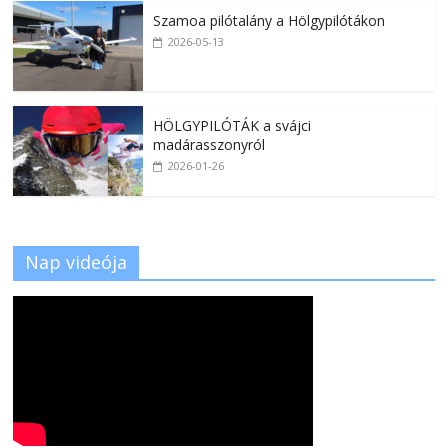
Szamoa pilótalány a Hölgypilótákon
2026-05-13
HÖLGYPILÓTÁK a svájci
madárasszonyról
2026-01-26
Nap videója