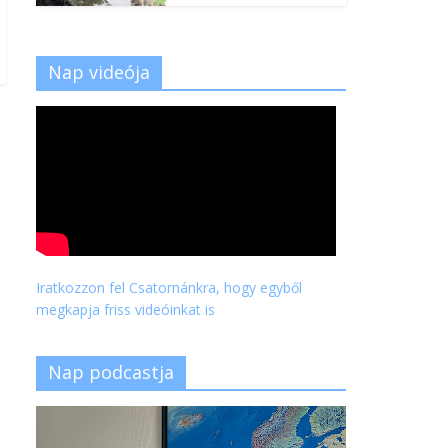
Nap videója
Iratkozzon fel Csatornánkra, hogy egyből
megkapja friss videóinkat is
Nap podcastja