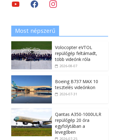
Most népszerű
Volocopter eVTOL
repülőgép feltámadt,
több videónk róla
2026-08-07
Boeing B737 MAX 10
tesztelés videónkon
2026-07-31
Qantas A350-1000ULR
repülőgép 20 óra
egyfolytában a
levegőben
2026-07-25