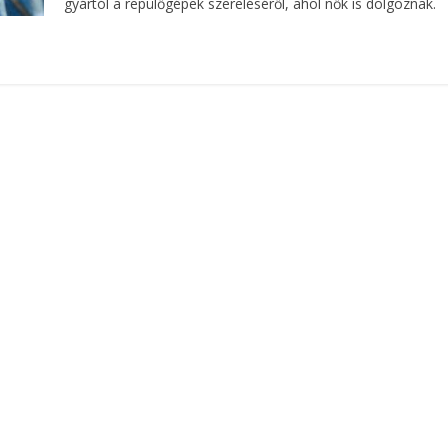
gyártól a repülőgépek szereléséről, ahol nők is dolgoznak.