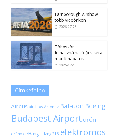
Farnborough Airshow
több videónkon
2026-07-23
Többször
felhasználható űrrakéta
már Kínában is
2026-07-13
Címkefelhő
Balaton
Boeing
Airbus
airshow
Antonov
Budapest Airport
drón
elektromos
eHang
drónok
eHang 216