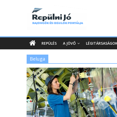
REPÜLÉS
A JÖVŐ
LÉGITÁRSASÁGO
Beluga