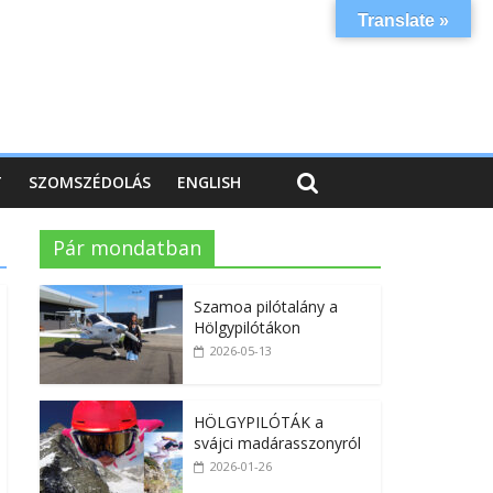
Translate »
T
SZOMSZÉDOLÁS
ENGLISH
Pár mondatban
Szamoa pilótalány a
Hölgypilótákon
2026-05-13
HÖLGYPILÓTÁK a
svájci madárasszonyról
2026-01-26