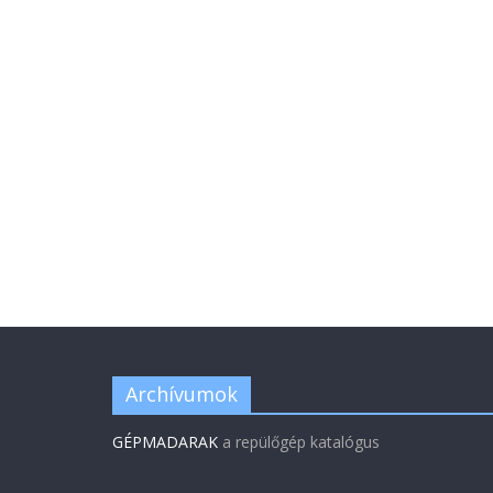
Archívumok
GÉPMADARAK
a repülőgép katalógus