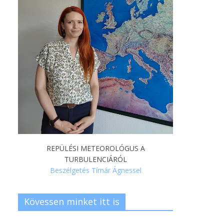
REPÜLÉSI METEOROLÓGUS A
TURBULENCIÁRÓL
Beszélgetés Tímár Ágnessel
Kövessen minket itt is