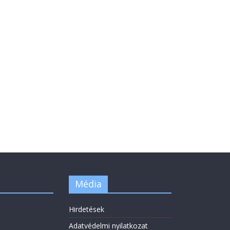
Média
Hirdetések
Adatvédelmi nyilatkozat