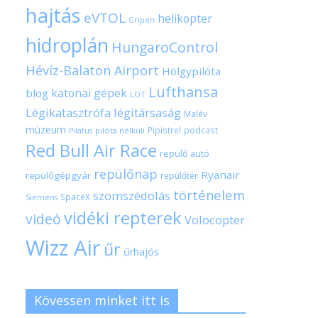
hajtás
eVTOL
helikopter
Gripen
hidroplán
HungaroControl
Hévíz-Balaton Airport
Hölgypilóta
Lufthansa
katonai gépek
blog
LOT
Légikatasztrófa
légitársaság
Malév
múzeum
Pipistrel
podcast
pilóta nélküli
Pilatus
Red Bull Air Race
repülő autó
repülőnap
Ryanair
repülőgépgyár
repülőtér
történelem
szomszédolás
SpaceX
Siemens
vidéki repterek
videó
Volocopter
Wizz Air
űr
űrhajós
Kövessen minket itt is