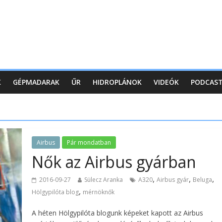
K
GÉPMADARAK
ŰR
HIDROPLÁNOK
VIDEÓK
PODCAS
Airbus
Pár mondatban
Nők az Airbus gyárban
,
,
,
2016-09-27
Sülecz Aranka
A320
Airbus gyár
Beluga
,
Hölgypilóta blog
mérnöknők
A héten Hölgypilóta blogunk képeket kapott az Airbus