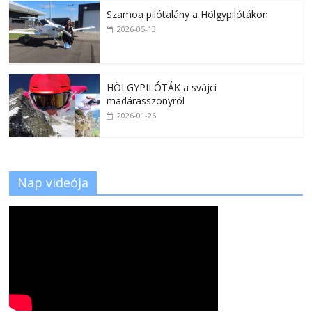
Szamoa pilótalány a Hölgypilótákon
2026-05-13
HÖLGYPILÓTÁK a svájci
madárasszonyról
2026-01-26
Nap videója