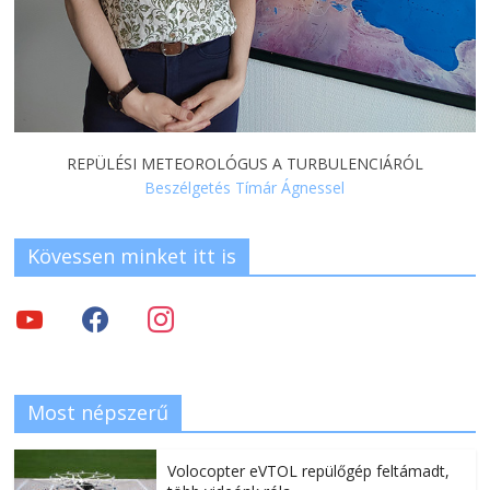
REPÜLÉSI METEOROLÓGUS A TURBULENCIÁRÓL
Beszélgetés Tímár Ágnessel
Kövessen minket itt is
Most népszerű
Volocopter eVTOL repülőgép feltámadt,