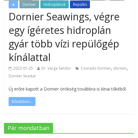
★
Dornier
Hidroplánok
Repülés
Dornier Seawings, végre
egy ígéretes hidroplán
gyár több vízi repülőgép
kínálattal
,
,
2022-01-25
Dr. Varga Sándor
Conrado Dornier
dornier
Dornier Seastar
Új erőre kapott a Dornier örökség továbbra is kínai tőkéből.
Bővebben...
Pár mondatban