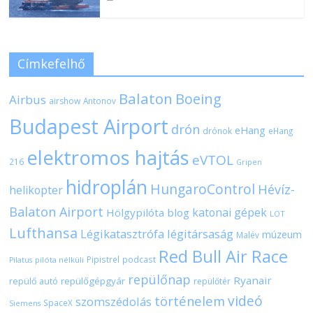
Címkefelhő
Balaton
Boeing
Airbus
airshow
Antonov
Budapest Airport
drón
eHang
drónok
eHang
elektromos hajtás
eVTOL
216
Gripen
hidroplán
HungaroControl
Hévíz-
helikopter
Balaton Airport
katonai gépek
Hölgypilóta blog
LOT
Lufthansa
Légikatasztrófa
légitársaság
múzeum
Malév
Red Bull Air Race
Pipistrel
podcast
pilóta nélküli
Pilatus
repülőnap
Ryanair
repülőgépgyár
repülő autó
repülőtér
videó
történelem
szomszédolás
SpaceX
Siemens