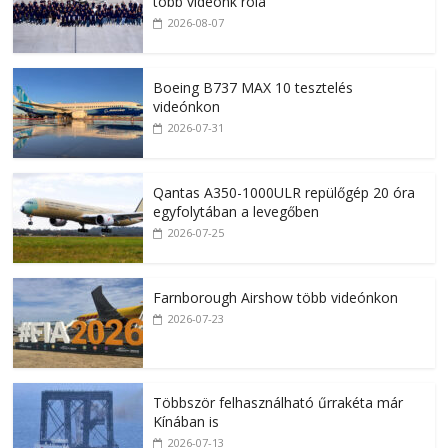
több videónk róla
2026-08-07
Boeing B737 MAX 10 tesztelés
videónkon
2026-07-31
Qantas A350-1000ULR repülőgép 20 óra
egyfolytában a levegőben
2026-07-25
Farnborough Airshow több videónkon
2026-07-23
Többször felhasználható űrrakéta már
Kínában is
2026-07-13