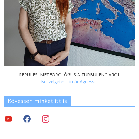
REPÜLÉSI METEOROLÓGUS A TURBULENCIÁRÓL
Beszélgetés Tímár Ágnessel
Kövessen minket itt is