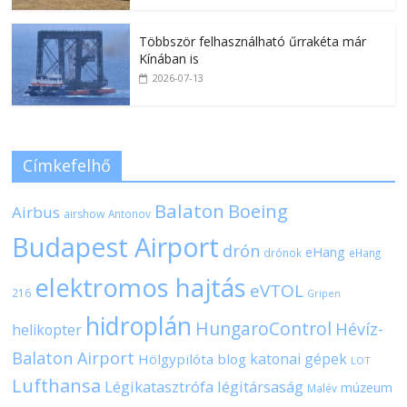
Többször felhasználható űrrakéta már
Kínában is
2026-07-13
Címkefelhő
Balaton
Boeing
Airbus
airshow
Antonov
Budapest Airport
drón
eHang
drónok
eHang
elektromos hajtás
eVTOL
216
Gripen
hidroplán
HungaroControl
Hévíz-
helikopter
Balaton Airport
katonai gépek
Hölgypilóta blog
LOT
Lufthansa
Légikatasztrófa
légitársaság
múzeum
Malév