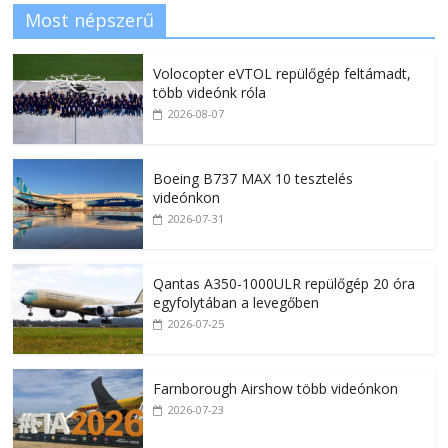
Most népszerű
Volocopter eVTOL repülőgép feltámadt,
több videónk róla
2026-08-07
Boeing B737 MAX 10 tesztelés
videónkon
2026-07-31
Qantas A350-1000ULR repülőgép 20 óra
egyfolytában a levegőben
2026-07-25
Farnborough Airshow több videónkon
2026-07-23