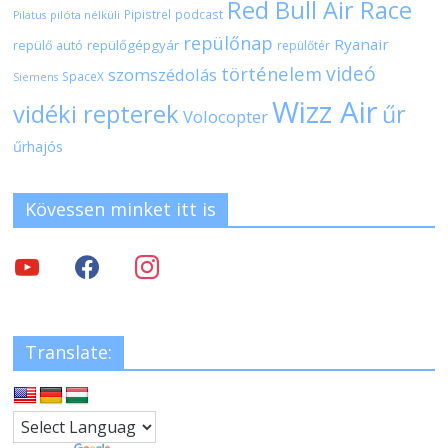
Red Bull Air Race
Pipistrel
podcast
pilóta nélküli
Pilatus
repülőnap
Ryanair
repülőgépgyár
repülő autó
repülőtér
videó
történelem
szomszédolás
SpaceX
Siemens
Wizz Air
vidéki repterek
űr
Volocopter
űrhajós
Kövessen minket itt is
Translate: