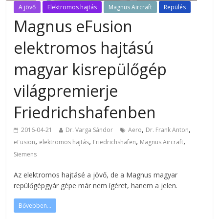
A jövő
Elektromos hajtás
Magnus Aircraft
Repülés
Magnus eFusion
elektromos hajtású
magyar kisrepülőgép
világpremierje
Friedrichshafenben
,
,
2016-04-21
Dr. Varga Sándor
Aero
Dr. Frank Anton
,
,
,
,
eFusion
elektromos hajtás
Friedrichshafen
Magnus Aircraft
Siemens
Az elektromos hajtásé a jövő, de a Magnus magyar
repülőgépgyár gépe már nem ígéret, hanem a jelen.
Bővebben...