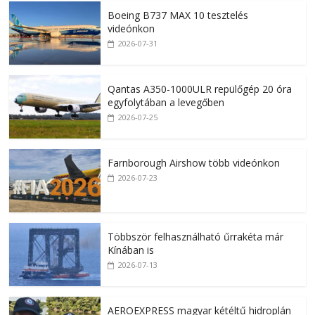
Boeing B737 MAX 10 tesztelés
videónkon
2026-07-31
Qantas A350-1000ULR repülőgép 20 óra
egyfolytában a levegőben
2026-07-25
Farnborough Airshow több videónkon
2026-07-23
Többször felhasználható űrrakéta már
Kínában is
2026-07-13
AEROEXPRESS magyar kétéltű hidroplán