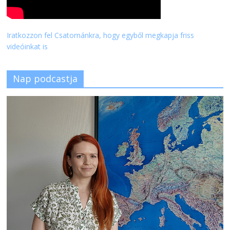
Iratkozzon fel Csatornánkra, hogy egyből megkapja friss
videóinkat is
Nap podcastja