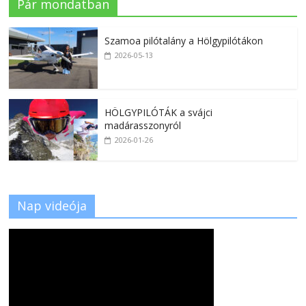
Pár mondatban
Szamoa pilótalány a Hölgypilótákon
2026-05-13
HÖLGYPILÓTÁK a svájci
madárasszonyról
2026-01-26
Nap videója