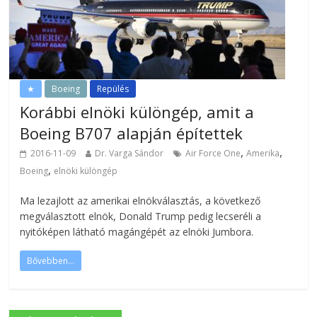
★
Boeing
Repülés
Korábbi elnöki különgép, amit a
Boeing B707 alapján építettek
,
,
2016-11-09
Dr. Varga Sándor
Air Force One
Amerika
,
Boeing
elnöki különgép
Ma lezajlott az amerikai elnökválasztás, a következő
megválasztott elnök, Donald Trump pedig lecseréli a
nyitóképen látható magángépét az elnöki Jumbora.
Bővebben...