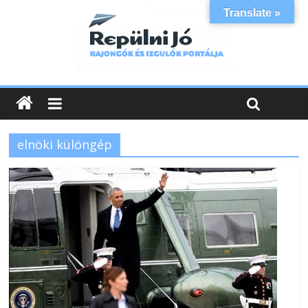
Translate »
elnöki különgép