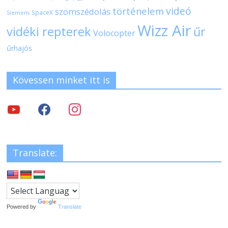
videó
történelem
szomszédolás
SpaceX
Siemens
Wizz Air
vidéki repterek
űr
Volocopter
űrhajós
Kövessen minket itt is
Translate:
Powered by
Translate