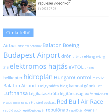
repülései videónkon
2026-07-08
Címkefelhő
Balaton
Boeing
Airbus
airshow
Antonov
Budapest Airport
drón
eHang
drónok
eHang
elektromos hajtás
eVTOL
216
Gripen
hidroplán
HungaroControl
Hévíz-
helikopter
Balaton Airport
katonai gépek
Hölgypilóta blog
LOT
Lufthansa
Légikatasztrófa
légitársaság
múzeum
Malév
Red Bull Air Race
Pipistrel
podcast
pilóta nélküli
Pilatus
repülőnap
Ryanair
repülőgépgyár
repülő autó
repülőtér