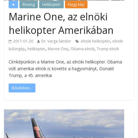
★
Boeing
Helikopter
Nagy kép
Marine One, az elnöki
helikopter Amerikában
,
2017-01-20
Dr. Varga Sándor
elnöki helikopter
elnöki
,
,
,
,
különgép
helikopter
Marine One
Obama elnök
Trump elnök
Címképünkön a Marine One, az elnöki helikopter. Obama
volt amerikai elnök is követte a hagyományt, Donald
Trump, a 45. amerikai
Bővebben...