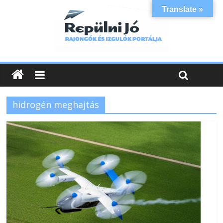
Translate »
hidrogén meghajtás