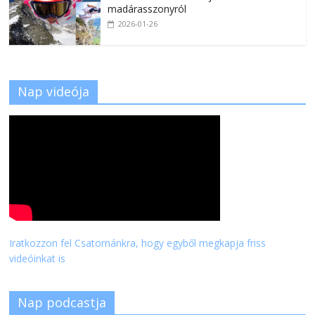
madárasszonyról
2026-01-26
Nap videója
Iratkozzon fel Csatornánkra, hogy egyből megkapja friss
videóinkat is
Nap podcastja