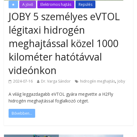
★
A jövő
Elektromos hajtás
Repülés
JOBY 5 személyes eVTOL
légitaxi hidrogén
meghajtással közel 1000
kilométer hatótávval
videónkon
,
2024-07-16
Dr. Varga Sándor
hidrogén meghajtás
Joby
A világ leggazdagabb eVTOL gyára megvette a H2Fly
hidrogén meghajtással foglalkozó céget.
Bővebben...