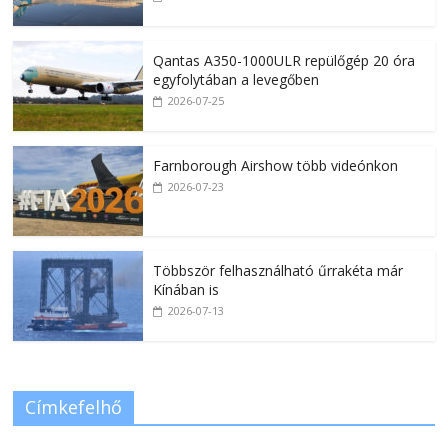
Qantas A350-1000ULR repülőgép 20 óra
egyfolytában a levegőben
2026-07-25
Farnborough Airshow több videónkon
2026-07-23
Többször felhasználható űrrakéta már
Kínában is
2026-07-13
Címkefelhő