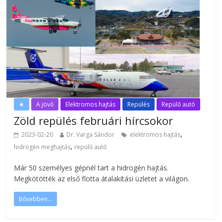
★
A jövő
Elektromos hajtás
Repülés
Repülő autó
Zöld repülés februári hírcsokor
,
2023-02-20
Dr. Varga Sándor
elektromos hajtás
,
hidrogén meghajtás
repülő autó
Már 50 személyes gépnél tart a hidrogén hajtás.
Megkötötték az első flotta átalakítási üzletet a világon.
Bővebben...