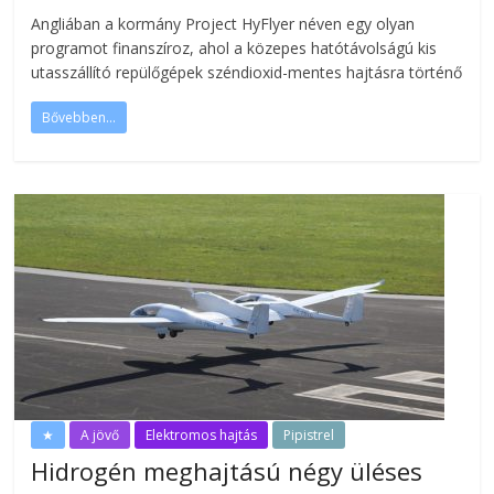
Angliában a kormány Project HyFlyer néven egy olyan
programot finanszíroz, ahol a közepes hatótávolságú kis
utasszállító repülőgépek széndioxid-mentes hajtásra történő
Bővebben...
★
A jövő
Elektromos hajtás
Pipistrel
Hidrogén meghajtású négy üléses