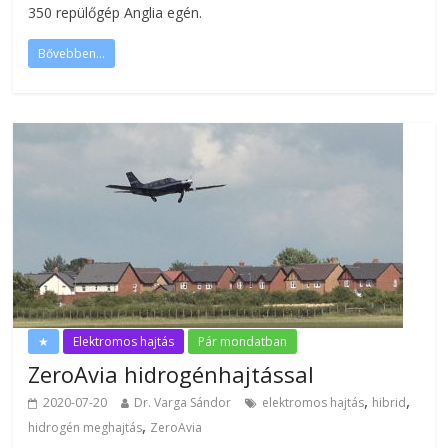
350 repülőgép Anglia egén.
Bővebben...
★
Elektromos hajtás
Pár mondatban
ZeroAvia hidrogénhajtással
,
,
2020-07-20
Dr. Varga Sándor
elektromos hajtás
hibrid
,
hidrogén meghajtás
ZeroAvia