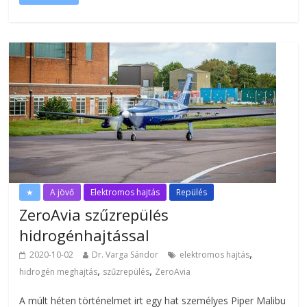
★
A jövő
Elektromos hajtás
Repülés
ZeroAvia szűzrepülés
hidrogénhajtással
,
2020-10-02
Dr. Varga Sándor
elektromos hajtás
,
,
hidrogén meghajtás
szűzrepülés
ZeroAvia
A múlt héten történelmet irt egy hat személyes Piper Malibu