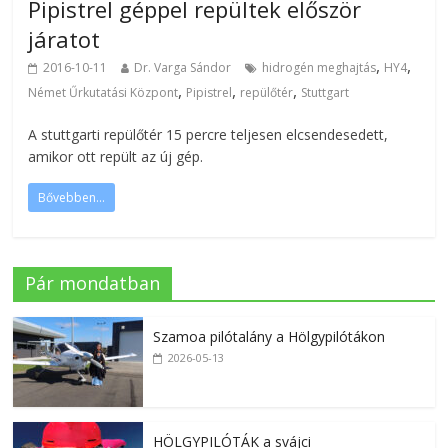
Pipistrel géppel repültek először
járatot
,
,
2016-10-11
Dr. Varga Sándor
hidrogén meghajtás
HY4
,
,
,
Német Űrkutatási Központ
Pipistrel
repülőtér
Stuttgart
A stuttgarti repülőtér 15 percre teljesen elcsendesedett,
amikor ott repült az új gép.
Bővebben...
Pár mondatban
Szamoa pilótalány a Hölgypilótákon
2026-05-13
HÖLGYPILÓTÁK a svájci