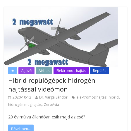
★
A jövő
Airbus
Elektromos hajtás
Repülés
Hibrid repülőgépek hidrogén
hajtással videómon
,
,
2020-10-12
Dr. Varga Sándor
elektromos hajtás
hibrid
,
hidrogén meghajtás
ZeroAvia
20 év múlva állandóan esik majd az eső?
Bővebben...