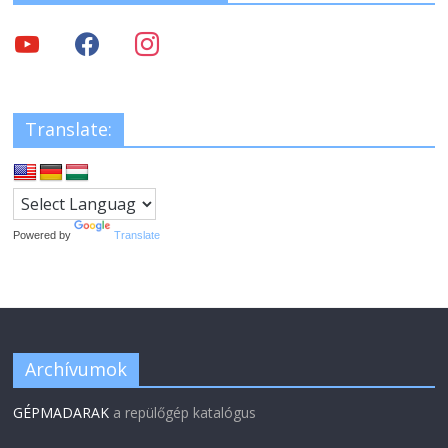
Translate:
Powered by
Translate
Archívumok
GÉPMADARAK
a repülőgép katalógus