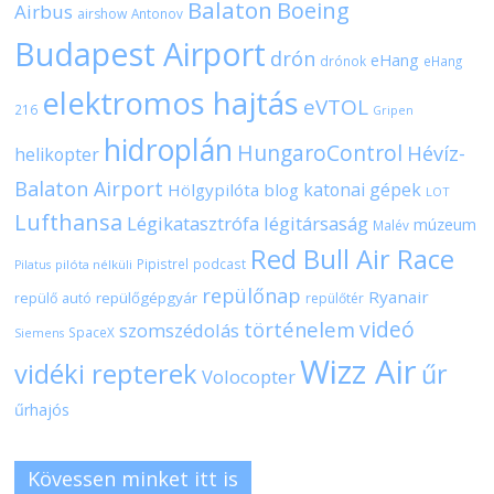
Balaton
Boeing
Airbus
airshow
Antonov
Budapest Airport
drón
eHang
drónok
eHang
elektromos hajtás
eVTOL
216
Gripen
hidroplán
HungaroControl
Hévíz-
helikopter
Balaton Airport
katonai gépek
Hölgypilóta blog
LOT
Lufthansa
Légikatasztrófa
légitársaság
múzeum
Malév
Red Bull Air Race
Pipistrel
podcast
pilóta nélküli
Pilatus
repülőnap
Ryanair
repülőgépgyár
repülő autó
repülőtér
videó
történelem
szomszédolás
SpaceX
Siemens
Wizz Air
vidéki repterek
űr
Volocopter
űrhajós
Kövessen minket itt is