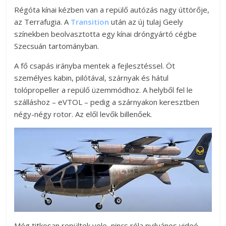
Régóta kínai kézben van a repülő autózás nagy úttörője,
az Terrafugia. A
Transition
után az új tulaj Geely
színekben beolvasztotta egy kínai dróngyártó cégbe
Szecsuán tartományban.
A fő csapás irányba mentek a fejlesztéssel. Öt
személyes kabin, pilótával, szárnyak és hátul
tolópropeller a repülő üzemmódhoz. A helyből fel le
szálláshoz – eVTOL – pedig a szárnyakon keresztben
négy-négy rotor. Az elől levők billenőek.
Még titkosan repültek vele, nincs róla nyilvános videó.