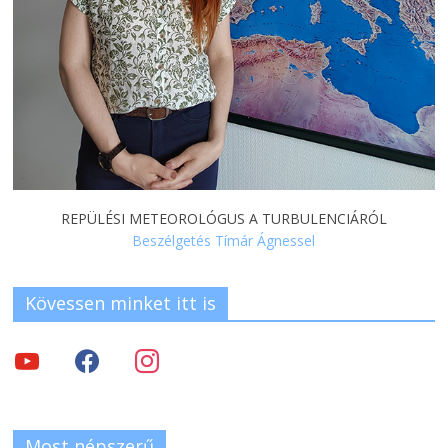
REPÜLÉSI METEOROLÓGUS A TURBULENCIÁRÓL
Beszélgetés Tímár Ágnessel
Kövessen minket itt is
Most népszerű