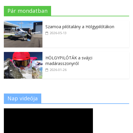
Pár mondatban
Szamoa pilótalány a Hölgypilótákon
2026-05-13
HÖLGYPILÓTÁK a svájci
madárasszonyról
2026-01-26
Nap videója