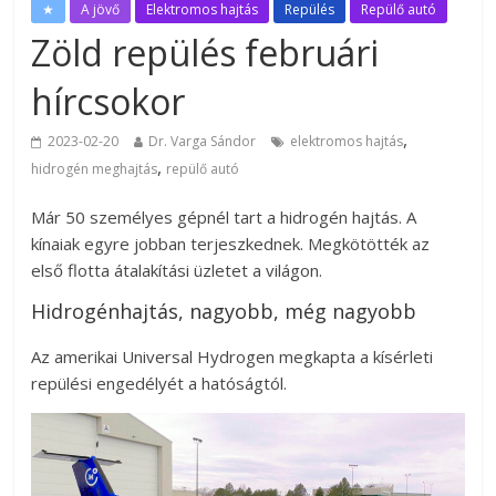
★
A jövő
Elektromos hajtás
Repülés
Repülő autó
Zöld repülés februári
hírcsokor
,
2023-02-20
Dr. Varga Sándor
elektromos hajtás
,
hidrogén meghajtás
repülő autó
Már 50 személyes gépnél tart a hidrogén hajtás. A
kínaiak egyre jobban terjeszkednek. Megkötötték az
első flotta átalakítási üzletet a világon.
Hidrogénhajtás, nagyobb, még nagyobb
Az amerikai Universal Hydrogen megkapta a kísérleti
repülési engedélyét a hatóságtól.