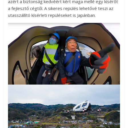
azért a biztonság kedvéért kért maga mellé egy kísérőt
a fejlesztő cégtől. A sikeres repülés lehetővé teszi az
utasszállító kísérleti repüléseket is Japánban.