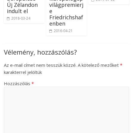
Új Zélandon
világpremierj
indult el
e
Friedrichshaf
2018-03-24
enben
2016-04-21
Vélemény, hozzászólás?
Az e-mail címet nem tesszük közzé.
A kötelező mezőket
*
karakterrel jelöltük
Hozzászólás
*