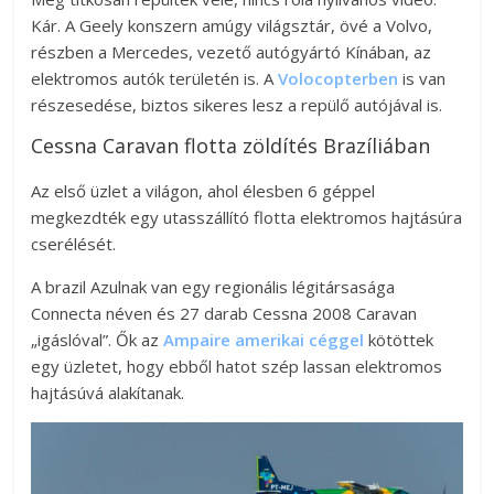
Kár. A Geely konszern amúgy világsztár, övé a Volvo,
részben a Mercedes, vezető autógyártó Kínában, az
elektromos autók területén is. A
Volocopterben
is van
részesedése, biztos sikeres lesz a repülő autójával is.
Cessna Caravan flotta zöldítés Brazíliában
Az első üzlet a világon, ahol élesben 6 géppel
megkezdték egy utasszállító flotta elektromos hajtásúra
cserélését.
A brazil Azulnak van egy regionális légitársasága
Connecta néven és 27 darab Cessna 2008 Caravan
„igáslóval”. Ők az
Ampaire amerikai céggel
kötöttek
egy üzletet, hogy ebből hatot szép lassan elektromos
hajtásúvá alakítanak.