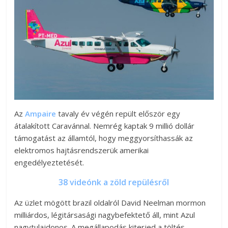
Az
Ampaire
tavaly év végén repült először egy
átalakított Caravánnal. Nemrég kaptak 9 millió dollár
támogatást az államtól, hogy meggyorsíthassák az
elektromos hajtásrendszerük amerikai
engedélyeztetését.
38 videónk a zöld repülésről
Az üzlet mögött brazil oldalról David Neelman mormon
milliárdos, légitársasági nagybefektető áll, mint Azul
nagytulajdonos. A megállapodás kiterjed a töltés