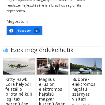
rendszer fejlesztésére is a brazil kis regionális
reptereken.
Megosztom:
Facebook
61
Ezek még érdekelhetik
Kitty Hawk
Magnus
Buborék
Cora helyből
eFusion
elektromos
felszálló
elektromos
hajtású
pilóta nélküli
hajtású
szárnyas
légi taxi
magyar
vizitaxi
berepülése
kisrepülőgép
2019-01-22