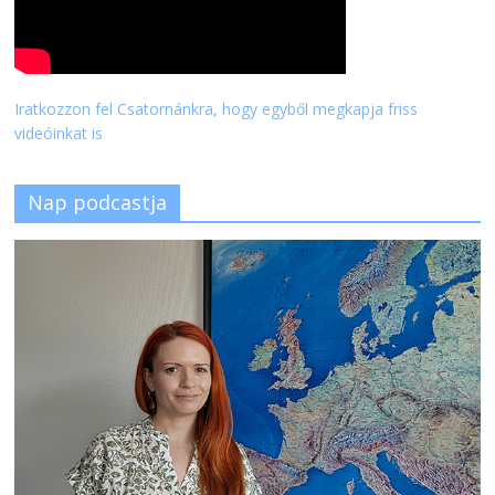
Iratkozzon fel Csatornánkra, hogy egyből megkapja friss
videóinkat is
Nap podcastja