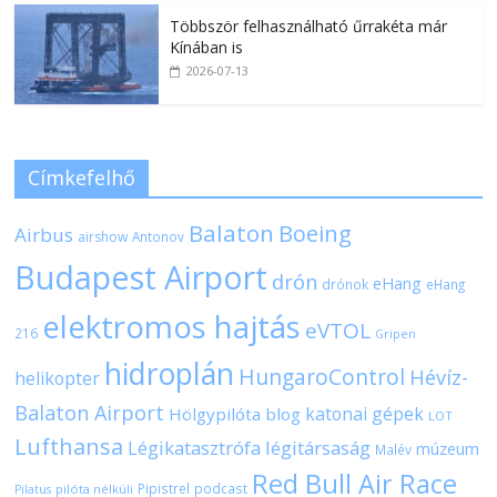
Többször felhasználható űrrakéta már
Kínában is
2026-07-13
Címkefelhő
Balaton
Boeing
Airbus
airshow
Antonov
Budapest Airport
drón
eHang
drónok
eHang
elektromos hajtás
eVTOL
216
Gripen
hidroplán
HungaroControl
Hévíz-
helikopter
Balaton Airport
katonai gépek
Hölgypilóta blog
LOT
Lufthansa
Légikatasztrófa
légitársaság
múzeum
Malév
Red Bull Air Race
Pipistrel
podcast
pilóta nélküli
Pilatus