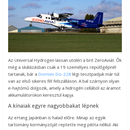
Az Universal Hydrogen lassan utoléri a brit ZeroAviát. Ők
még a skálázásban csak a 19 személyes repülőgépnél
tartanak, bár a
Dornier Do-228
légi tesztpadjuk már túl
van az első sikeres fél felszálláson. A bal szárnyon olyan
e-hajtómű dolgozik, amely a hidrogén cellából az áramot
akkumulátorokon keresztül kapja.
A kínaiak egyre nagyobbakat lépnek
Az eHang Japánban is halad előre. Minap az egyik
tartomány kormányzóját reptette meg pilóta nélkül. Aki