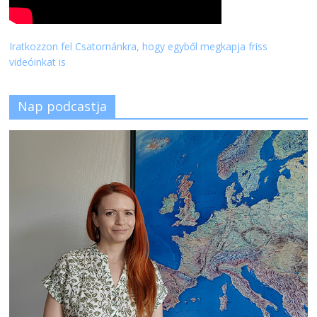
Iratkozzon fel Csatornánkra, hogy egyből megkapja friss
videóinkat is
Nap podcastja