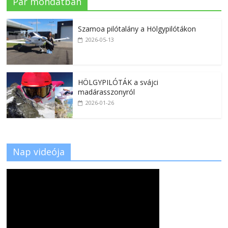
Pár mondatban
Szamoa pilótalány a Hölgypilótákon
2026-05-13
HÖLGYPILÓTÁK a svájci
madárasszonyról
2026-01-26
Nap videója