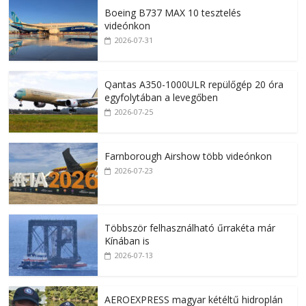
Boeing B737 MAX 10 tesztelés
videónkon
2026-07-31
Qantas A350-1000ULR repülőgép 20 óra
egyfolytában a levegőben
2026-07-25
Farnborough Airshow több videónkon
2026-07-23
Többször felhasználható űrrakéta már
Kínában is
2026-07-13
AEROEXPRESS magyar kétéltű hidroplán