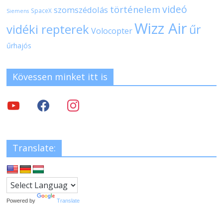
videó
történelem
szomszédolás
SpaceX
Siemens
Wizz Air
vidéki repterek
űr
Volocopter
űrhajós
Kövessen minket itt is
Translate:
Powered by
Translate