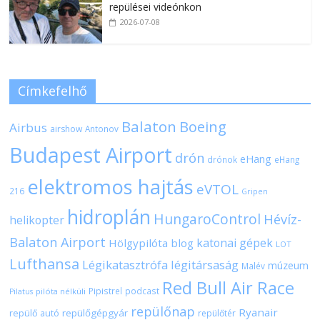
repülései videónkon
2026-07-08
Címkefelhő
Balaton
Boeing
Airbus
airshow
Antonov
Budapest Airport
drón
eHang
drónok
eHang
elektromos hajtás
eVTOL
216
Gripen
hidroplán
HungaroControl
Hévíz-
helikopter
Balaton Airport
katonai gépek
Hölgypilóta blog
LOT
Lufthansa
Légikatasztrófa
légitársaság
múzeum
Malév
Red Bull Air Race
Pipistrel
podcast
pilóta nélküli
Pilatus
repülőnap
Ryanair
repülőgépgyár
repülő autó
repülőtér