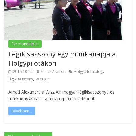
Pár mondatban
Légikisasszony egy munkanapja a
Hölgypilótákon
,
2016-10-10
Sülecz Aranka
Hölgypilóta blog
,
légikisasszony
Wizz Air
Amati Alexandra a Wizz Air magyar légikisasszonya és
márkanagykövete a főszereplője a videónak.
Bővebben...