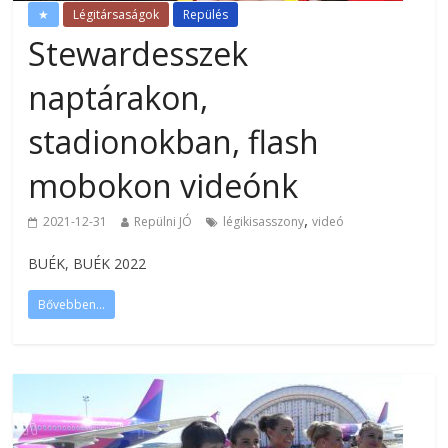
★
Légitársaságok
Repülés
Stewardesszek
naptárakon,
stadionokban, flash
mobokon videónk
,
2021-12-31
Repülni JÓ
légikisasszony
videó
BUÉK, BUÉK 2022
Bővebben...