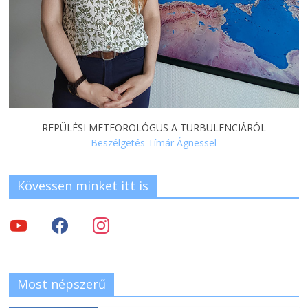
REPÜLÉSI METEOROLÓGUS A TURBULENCIÁRÓL
Beszélgetés Tímár Ágnessel
Kövessen minket itt is
Most népszerű