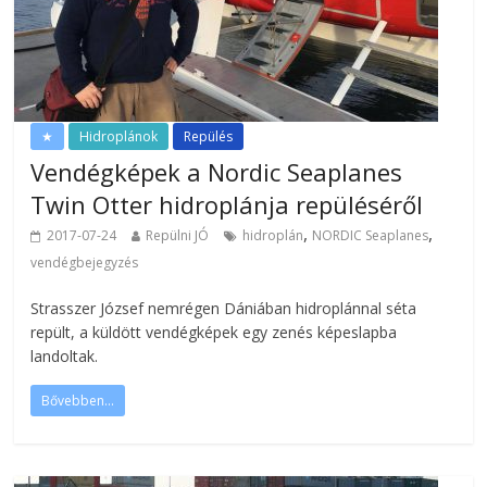
★
Hidroplánok
Repülés
Vendégképek a Nordic Seaplanes
Twin Otter hidroplánja repüléséről
,
,
2017-07-24
Repülni JÓ
hidroplán
NORDIC Seaplanes
vendégbejegyzés
Strasszer József nemrégen Dániában hidroplánnal séta
repült, a küldött vendégképek egy zenés képeslapba
landoltak.
Bővebben...