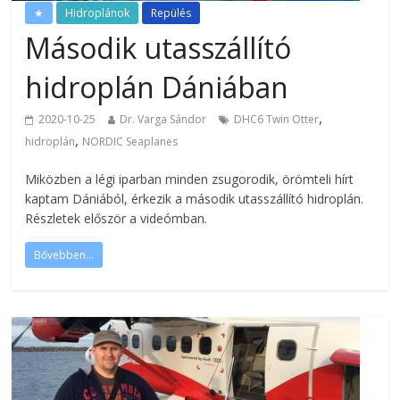
★
Hidroplánok
Repülés
Második utasszállító
hidroplán Dániában
,
2020-10-25
Dr. Varga Sándor
DHC6 Twin Otter
,
hidroplán
NORDIC Seaplanes
Miközben a légi iparban minden zsugorodik, örömteli hírt
kaptam Dániából, érkezik a második utasszállító hidroplán.
Részletek először a videómban.
Bővebben...