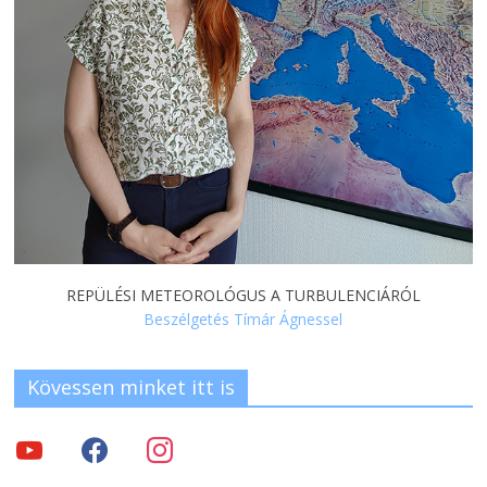
REPÜLÉSI METEOROLÓGUS A TURBULENCIÁRÓL
Beszélgetés Tímár Ágnessel
Kövessen minket itt is