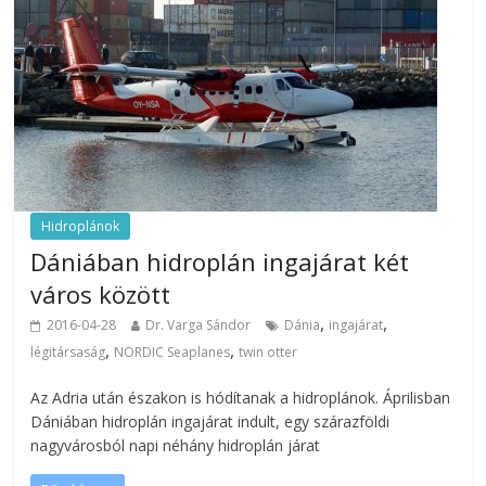
Hidroplánok
Dániában hidroplán ingajárat két
város között
,
,
2016-04-28
Dr. Varga Sándor
Dánia
ingajárat
,
,
légitársaság
NORDIC Seaplanes
twin otter
Az Adria után északon is hódítanak a hidroplánok. Áprilisban
Dániában hidroplán ingajárat indult, egy szárazföldi
nagyvárosból napi néhány hidroplán járat