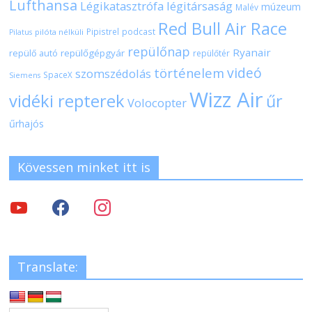
Lufthansa
Légikatasztrófa
légitársaság
múzeum
Malév
Red Bull Air Race
Pipistrel
podcast
pilóta nélküli
Pilatus
repülőnap
Ryanair
repülőgépgyár
repülő autó
repülőtér
videó
történelem
szomszédolás
SpaceX
Siemens
Wizz Air
vidéki repterek
űr
Volocopter
űrhajós
Kövessen minket itt is
Translate: