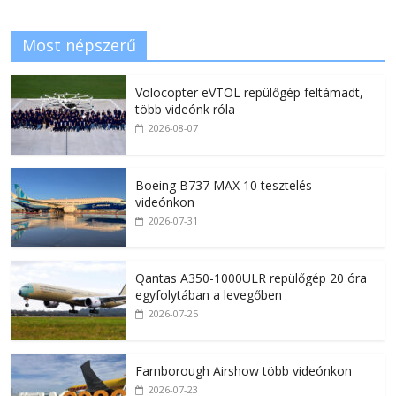
Most népszerű
Volocopter eVTOL repülőgép feltámadt,
több videónk róla
2026-08-07
Boeing B737 MAX 10 tesztelés
videónkon
2026-07-31
Qantas A350-1000ULR repülőgép 20 óra
egyfolytában a levegőben
2026-07-25
Farnborough Airshow több videónkon
2026-07-23