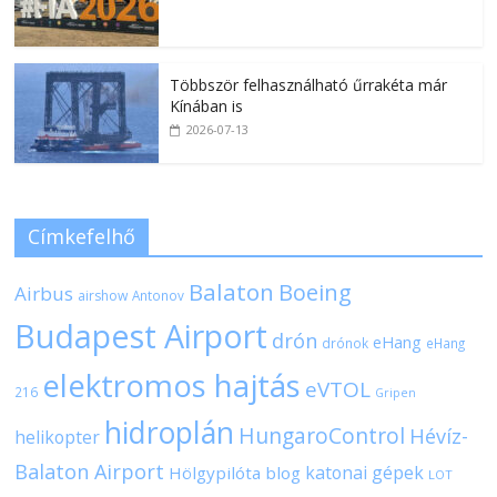
Többször felhasználható űrrakéta már
Kínában is
2026-07-13
Címkefelhő
Balaton
Boeing
Airbus
airshow
Antonov
Budapest Airport
drón
eHang
drónok
eHang
elektromos hajtás
eVTOL
216
Gripen
hidroplán
HungaroControl
Hévíz-
helikopter
Balaton Airport
katonai gépek
Hölgypilóta blog
LOT