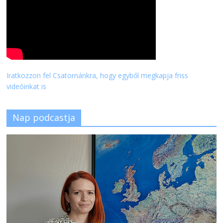
Iratkozzon fel Csatornánkra, hogy egyből megkapja friss
videóinkat is
Nap podcastja