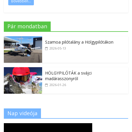
Bővebben...
Pár mondatban
Szamoa pilótalány a Hölgypilótákon
2026-05-13
HÖLGYPILÓTÁK a svájci
madárasszonyról
2026-01-26
Nap videója