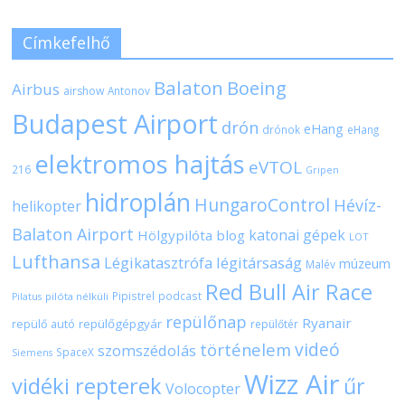
Címkefelhő
Balaton
Boeing
Airbus
airshow
Antonov
Budapest Airport
drón
eHang
drónok
eHang
elektromos hajtás
eVTOL
216
Gripen
hidroplán
HungaroControl
Hévíz-
helikopter
Balaton Airport
katonai gépek
Hölgypilóta blog
LOT
Lufthansa
Légikatasztrófa
légitársaság
múzeum
Malév
Red Bull Air Race
Pipistrel
podcast
pilóta nélküli
Pilatus
repülőnap
Ryanair
repülőgépgyár
repülő autó
repülőtér
videó
történelem
szomszédolás
SpaceX
Siemens
Wizz Air
vidéki repterek
űr
Volocopter