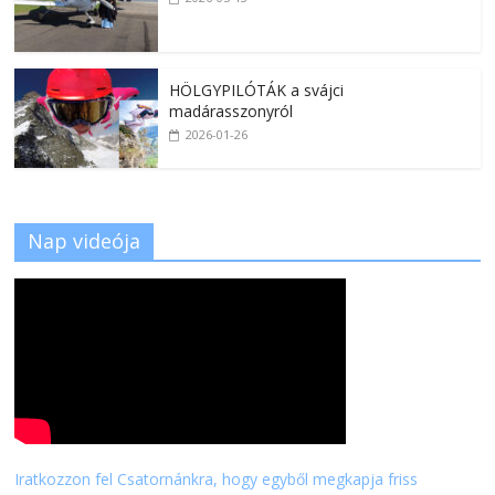
HÖLGYPILÓTÁK a svájci
madárasszonyról
2026-01-26
Nap videója
Iratkozzon fel Csatornánkra, hogy egyből megkapja friss