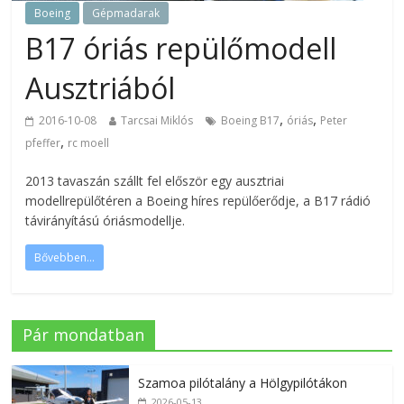
Boeing
Gépmadarak
B17 óriás repülőmodell
Ausztriából
,
,
2016-10-08
Tarcsai Miklós
Boeing B17
óriás
Peter
,
pfeffer
rc moell
2013 tavaszán szállt fel először egy ausztriai
modellrepülőtéren a Boeing híres repülőerődje, a B17 rádió
távirányítású óriásmodellje.
Bővebben...
Pár mondatban
Szamoa pilótalány a Hölgypilótákon
2026-05-13