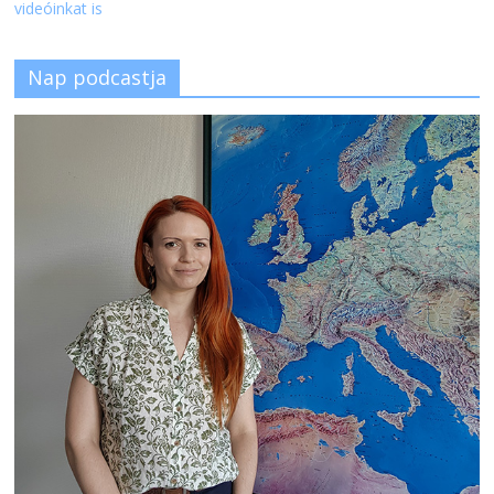
videóinkat is
Nap podcastja