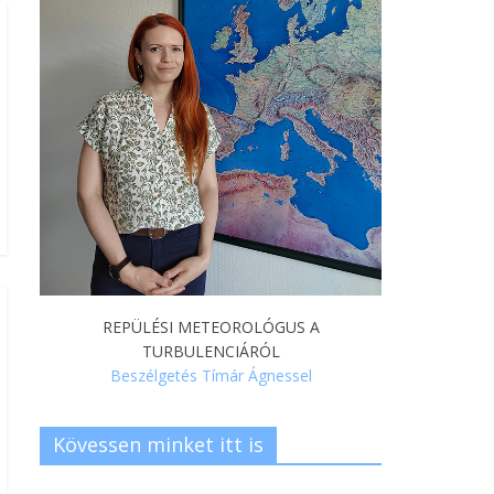
REPÜLÉSI METEOROLÓGUS A
TURBULENCIÁRÓL
Beszélgetés Tímár Ágnessel
Kövessen minket itt is