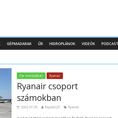
K
GÉPMADARAK
ŰR
HIDROPLÁNOK
VIDEÓK
PODCAS
Pár mondatban
Ryanair
Ryanair csoport
számokban
2022-07-05
Repülni JÓ
Ryanair