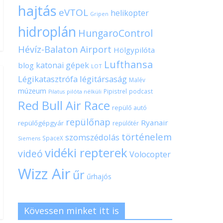
hajtás
eVTOL
helikopter
Gripen
hidroplán
HungaroControl
Hévíz-Balaton Airport
Hölgypilóta
Lufthansa
katonai gépek
blog
LOT
Légikatasztrófa
légitársaság
Malév
múzeum
Pipistrel
podcast
pilóta nélküli
Pilatus
Red Bull Air Race
repülő autó
repülőnap
Ryanair
repülőgépgyár
repülőtér
történelem
szomszédolás
SpaceX
Siemens
vidéki repterek
videó
Volocopter
Wizz Air
űr
űrhajós
Kövessen minket itt is