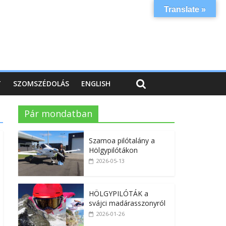
Translate »
T
SZOMSZÉDOLÁS
ENGLISH
Pár mondatban
Szamoa pilótalány a
Hölgypilótákon
2026-05-13
HÖLGYPILÓTÁK a
svájci madárasszonyról
2026-01-26