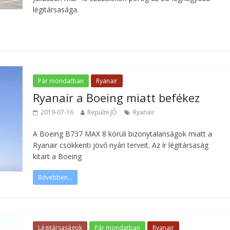
légitársasága.
Pár mondatban
Ryanair
Ryanair a Boeing miatt befékez
2019-07-16
Repülni JÓ
Ryanair
A Boeing B737 MAX 8 körüli bizonytalanságok miatt a
Ryanair csökkenti jövő nyári terveit. Az ír légitársaság
kitart a Boeing
Bővebben...
Légitársaságok
Pár mondatban
Ryanair