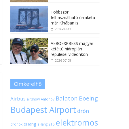
Többször
felhasználható űrrakéta
már Kínában is
2026-07-13
AEROEXPRESS magyar
kétéltű hidroplán
repülései videónkon
2026-07-08
Címkefelhő
Balaton
Boeing
Airbus
airshow
Antonov
Budapest Airport
drón
elektromos
eHang
drónok
eHang 216