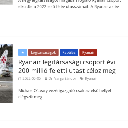
A négy légitársaságot magában foglaló Ryanair csoport
elküldte a 2022 első félév utasszámait. A Ryanair az év
★
Légitársaságok
Repülés
Ryanair
Ryanair légitársasági csoport évi
200 millió feletti utast céloz meg
2022-05-05
Dr. Varga Sándor
Ryanair
Michael O’Leary vezérigazgató csak az első hellyel
elégszik meg.