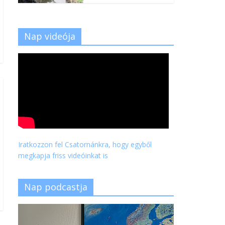
Nap videója
Iratkozzon fel Csatornánkra, hogy egyből
megkapja friss videóinkat is
Nap podcastja