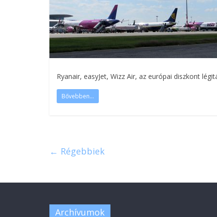
Ryanair, easyJet, Wizz Air, az európai diszkont lég
Bővebben...
← Régebbiek
Archívumok