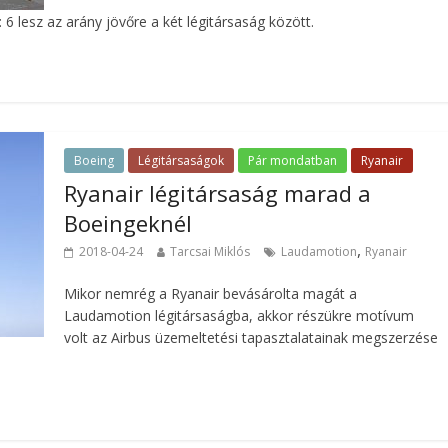
 lesz az arány jövőre a két légitársaság között.
Boeing
Légitársaságok
Pár mondatban
Ryanair
Ryanair légitársaság marad a
Boeingeknél
,
2018-04-24
Tarcsai Miklós
Laudamotion
Ryanair
Mikor nemrég a Ryanair bevásárolta magát a
Laudamotion légitársaságba, akkor részükre motívum
volt az Airbus üzemeltetési tapasztalatainak megszerzése