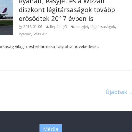
Ryanair, easyJet és a Wizzair
diszkont légitársaságok tovább
erősödtek 2017 évben is
,
,
2018-01-06
Repülni JÓ
easyJet
légitársaságok
,
Ryanair
Wizz Air
itársaság világ mesterhármasa folytatta növekedését.
Újabbak 
Média