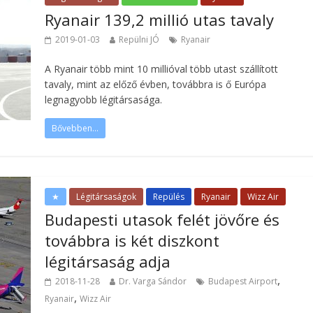
Ryanair 139,2 millió utas tavaly
2019-01-03
Repülni JÓ
Ryanair
A Ryanair több mint 10 millióval több utast szállított
tavaly, mint az előző évben, továbbra is ő Európa
legnagyobb légitársasága.
Bővebben...
★
Légitársaságok
Repülés
Ryanair
Wizz Air
Budapesti utasok felét jövőre és
továbbra is két diszkont
légitársaság adja
,
2018-11-28
Dr. Varga Sándor
Budapest Airport
,
Ryanair
Wizz Air