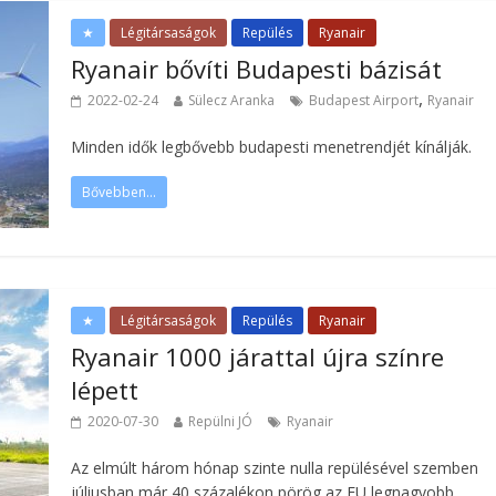
★
Légitársaságok
Repülés
Ryanair
Ryanair bővíti Budapesti bázisát
,
2022-02-24
Sülecz Aranka
Budapest Airport
Ryanair
Minden idők legbővebb budapesti menetrendjét kínálják.
Bővebben...
★
Légitársaságok
Repülés
Ryanair
Ryanair 1000 járattal újra színre
lépett
2020-07-30
Repülni JÓ
Ryanair
Az elmúlt három hónap szinte nulla repülésével szemben
júliusban már 40 százalékon pörög az EU legnagyobb