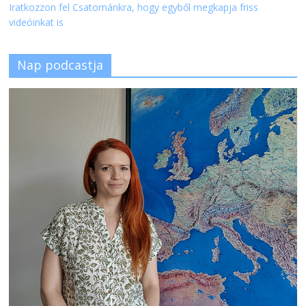
Iratkozzon fel Csatornánkra, hogy egyből megkapja friss
videóinkat is
Nap podcastja