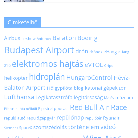
Címkefelhő
Balaton
Boeing
Airbus
airshow
Antonov
Budapest Airport
drón
eHang
drónok
eHang
elektromos hajtás
eVTOL
216
Gripen
hidroplán
HungaroControl
Hévíz-
helikopter
Balaton Airport
katonai gépek
Hölgypilóta blog
LOT
Lufthansa
Légikatasztrófa
légitársaság
múzeum
Malév
Red Bull Air Race
Pipistrel
podcast
pilóta nélküli
Pilatus
repülőnap
Ryanair
repülőgépgyár
repülő autó
repülőtér
videó
történelem
szomszédolás
SpaceX
Siemens