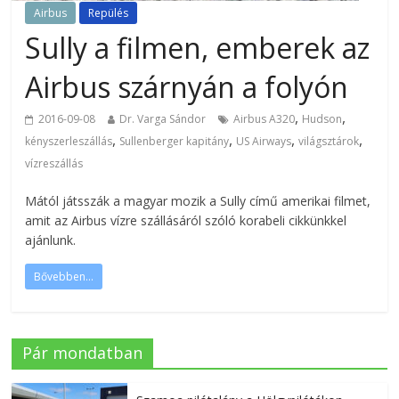
Airbus
Repülés
Sully a filmen, emberek az
Airbus szárnyán a folyón
,
,
2016-09-08
Dr. Varga Sándor
Airbus A320
Hudson
,
,
,
,
kényszerleszállás
Sullenberger kapitány
US Airways
világsztárok
vízreszállás
Mától játsszák a magyar mozik a Sully című amerikai filmet,
amit az Airbus vízre szállásáról szóló korabeli cikkünkkel
ajánlunk.
Bővebben...
Pár mondatban