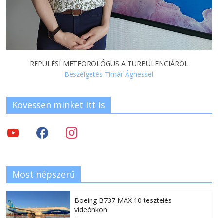
REPÜLÉSI METEOROLÓGUS A TURBULENCIÁRÓL
Beszélgetés Tímár Ágnessel
Kövessen minket itt is
Most népszerű
Boeing B737 MAX 10 tesztelés
videónkon