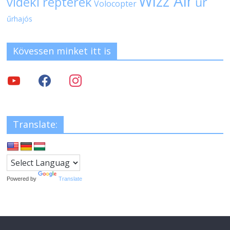
Wizz Air
vidéki repterek
űr
Volocopter
űrhajós
Kövessen minket itt is
Translate:
Powered by
Translate