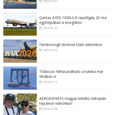
2026-07-31
Qantas A350-1000ULR repülőgép 20 óra
egyfolytában a levegőben
2026-07-25
Farnborough Airshow több videónkon
2026-07-23
Többször felhasználható űrrakéta már
Kínában is
2026-07-13
AEROEXPRESS magyar kétéltű hidroplán
repülései videónkon
2026-07-08