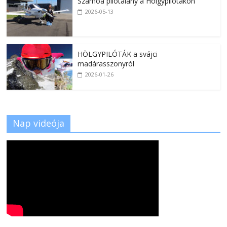
Szamoa pilótalány a Hölgypilótákon
2026-05-13
HÖLGYPILÓTÁK a svájci
madárasszonyról
2026-01-26
Nap videója