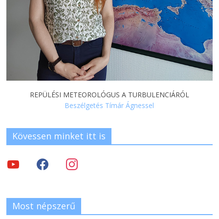
REPÜLÉSI METEOROLÓGUS A TURBULENCIÁRÓL
Beszélgetés Tímár Ágnessel
Kövessen minket itt is
Most népszerű