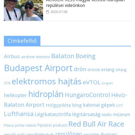
repülései videónkon
2026-07-08
Címkefelhő
Balaton
Boeing
Airbus
airshow
Antonov
Budapest Airport
drón
eHang
drónok
eHang
elektromos hajtás
eVTOL
216
Gripen
hidroplán
HungaroControl
Hévíz-
helikopter
Balaton Airport
katonai gépek
Hölgypilóta blog
LOT
Lufthansa
Légikatasztrófa
légitársaság
múzeum
Malév
Red Bull Air Race
Pipistrel
podcast
pilóta nélküli
Pilatus
repülőnap
Ryanair
repülőgépgyár
repülő autó
repülőtér