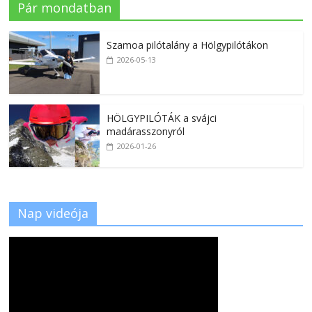
Pár mondatban
Szamoa pilótalány a Hölgypilótákon
2026-05-13
HÖLGYPILÓTÁK a svájci
madárasszonyról
2026-01-26
Nap videója