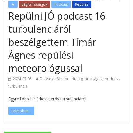
★
Légitársaságok
Podcast
Repülés
Repülni JÓ podcast 16
turbulenciáról
beszélgettem Tímár
Ágnes repülési
meteorológussal
,
,
2024-07-05
Dr. Varga Sándor
légitársaságok
podcast
turbulencia
Egyre több hír érkezik erős turbulenciáról…
Bővebben...