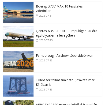
Boeing B737 MAX 10 tesztelés
videónkon
2026-07-31
Qantas A350-1000ULR repülőgép 20 óra
egyfolytában a levegőben
2026-07-25
Farnborough Airshow több videónkon
2026-07-23
Többször felhasználható űrrakéta már
Kínában is
2026-07-13
AEROEXPRESS magyar kétéltű hidroplán