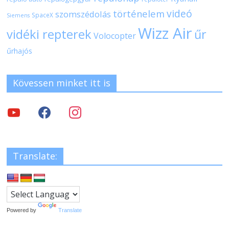
videó
történelem
szomszédolás
SpaceX
Siemens
Wizz Air
vidéki repterek
űr
Volocopter
űrhajós
Kövessen minket itt is
Translate:
Powered by
Translate