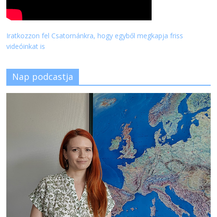
Iratkozzon fel Csatornánkra, hogy egyből megkapja friss
videóinkat is
Nap podcastja