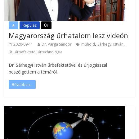
★
Repülés
Űr
Magyarország űrhatalom lesz videón
,
,
2020-09-11
Dr. Varga Sándor
műhold
Sárhegyi István
,
,
űr
űrbefektető
űrtechnológia
Dr. Sárhegyi István űrbefektetővel és űrjogásszal
beszélgettem a témáról.
Bővebben...