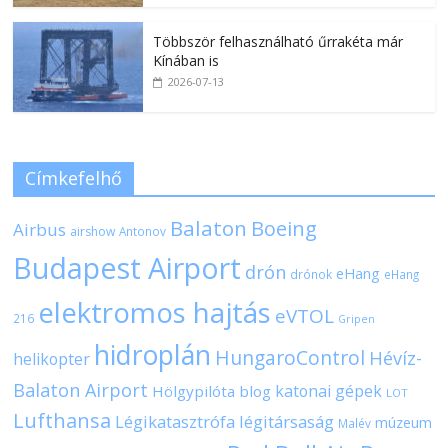
Többször felhasználható űrrakéta már
Kínában is
2026-07-13
Címkefelhő
Balaton
Boeing
Airbus
airshow
Antonov
Budapest Airport
drón
eHang
drónok
eHang
elektromos hajtás
eVTOL
216
Gripen
hidroplán
HungaroControl
Hévíz-
helikopter
Balaton Airport
katonai gépek
Hölgypilóta blog
LOT
Lufthansa
Légikatasztrófa
légitársaság
múzeum
Malév