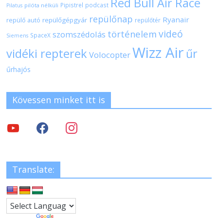
Red Bull Air Race
Pipistrel
podcast
pilóta nélküli
Pilatus
repülőnap
Ryanair
repülőgépgyár
repülő autó
repülőtér
videó
történelem
szomszédolás
SpaceX
Siemens
Wizz Air
vidéki repterek
űr
Volocopter
űrhajós
Kövessen minket itt is
Translate: