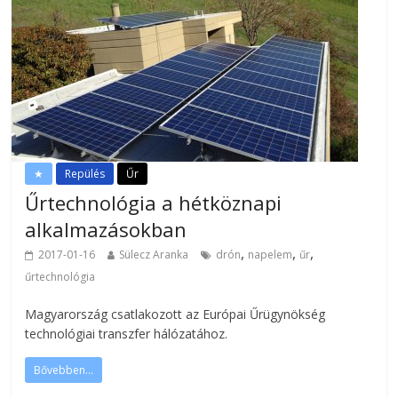
★
Repülés
Űr
Űrtechnológia a hétköznapi
alkalmazásokban
,
,
,
2017-01-16
Sülecz Aranka
drón
napelem
űr
űrtechnológia
Magyarország csatlakozott az Európai Űrügynökség
technológiai transzfer hálózatához.
Bővebben...