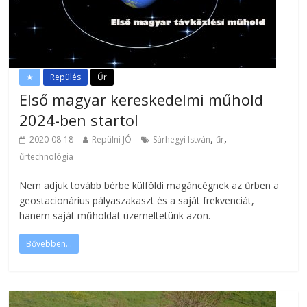
★
Repülés
Űr
Első magyar kereskedelmi műhold
2024-ben startol
,
,
2020-08-18
Repülni JÓ
Sárhegyi István
űr
űrtechnológia
Nem adjuk tovább bérbe külföldi magáncégnek az űrben a
geostacionárius pályaszakaszt és a saját frekvenciát,
hanem saját műholdat üzemeltetünk azon.
Bővebben...