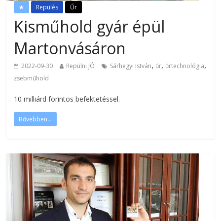
★
Repülés
Űr
Kisműhold gyár épül
Martonvásáron
,
,
,
2022-09-30
Repülni JÓ
Sárhegyi István
űr
űrtechnológia
zsebműhold
10 milliárd forintos befektetéssel.
Bővebben...