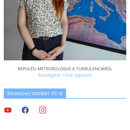
REPÜLÉSI METEOROLÓGUS A TURBULENCIÁRÓL
Beszélgetés Tímár Ágnessel
Kövessen minket itt is