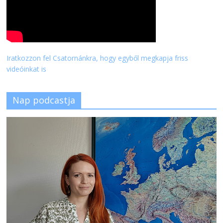
Iratkozzon fel Csatornánkra, hogy egyből megkapja friss
videóinkat is
Nap podcastja