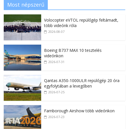
Most népszerű
Volocopter eVTOL repülőgép feltámadt,
több videónk róla
2026-08-07
Boeing B737 MAX 10 tesztelés
videónkon
2026-07-31
Qantas A350-1000ULR repülőgép 20 óra
egyfolytában a levegőben
2026-07-25
Farnborough Airshow több videónkon
2026-07-23