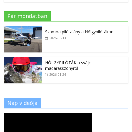
Pár mondatban
Szamoa pilótalány a Hölgypilótákon
2026-05-13
HÖLGYPILÓTÁK a svájci
madárasszonyról
2026-01-26
Nap videója