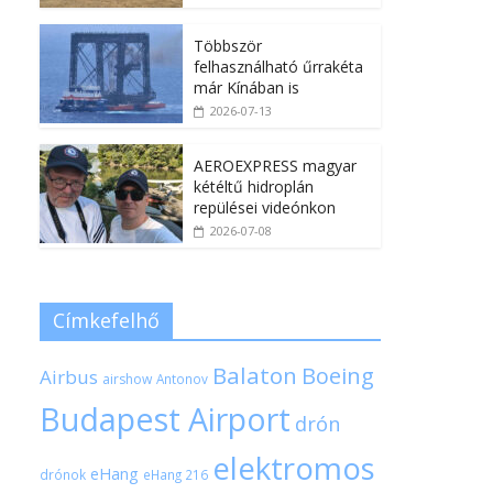
Többször
felhasználható űrrakéta
már Kínában is
2026-07-13
AEROEXPRESS magyar
kétéltű hidroplán
repülései videónkon
2026-07-08
Címkefelhő
Balaton
Boeing
Airbus
airshow
Antonov
Budapest Airport
drón
elektromos
eHang
drónok
eHang 216