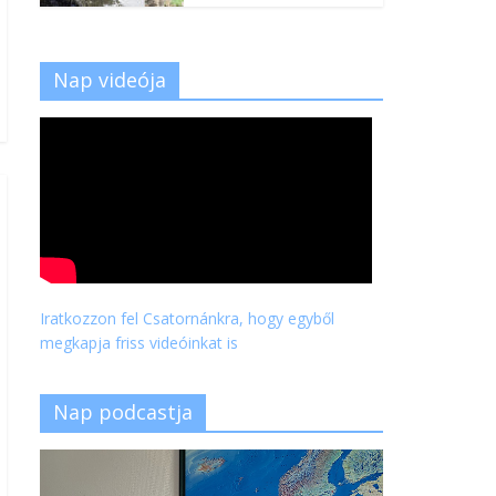
Nap videója
Iratkozzon fel Csatornánkra, hogy egyből
megkapja friss videóinkat is
Nap podcastja