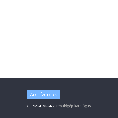
Archívumok
GÉPMADARAK
a repülőgép katalógus