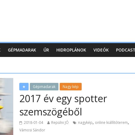
K
GÉPMADARAK
ŰR
HIDROPLÁNOK
VIDEÓK
PODCAS
★
Gépmadarak
Nagy kép
2017 év egy spotter
szemszögéből
,
,
2018-01-04
Repülni JÓ
nagykép
online kiállítóterem
Vámosi Sándor