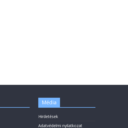
Média
Hirdetések
Adatvédelmi nyilatkozat