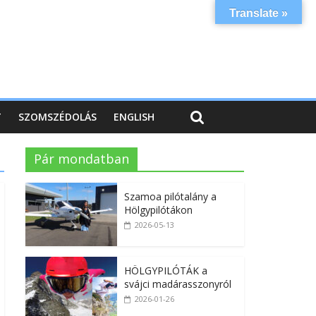
Translate »
T
SZOMSZÉDOLÁS
ENGLISH
Pár mondatban
Szamoa pilótalány a
Hölgypilótákon
2026-05-13
HÖLGYPILÓTÁK a
svájci madárasszonyról
2026-01-26