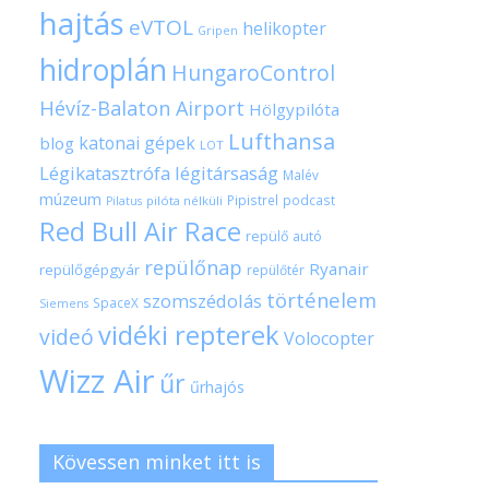
hajtás
eVTOL
helikopter
Gripen
hidroplán
HungaroControl
Hévíz-Balaton Airport
Hölgypilóta
Lufthansa
katonai gépek
blog
LOT
Légikatasztrófa
légitársaság
Malév
múzeum
Pipistrel
podcast
pilóta nélküli
Pilatus
Red Bull Air Race
repülő autó
repülőnap
Ryanair
repülőgépgyár
repülőtér
történelem
szomszédolás
SpaceX
Siemens
vidéki repterek
videó
Volocopter
Wizz Air
űr
űrhajós
Kövessen minket itt is