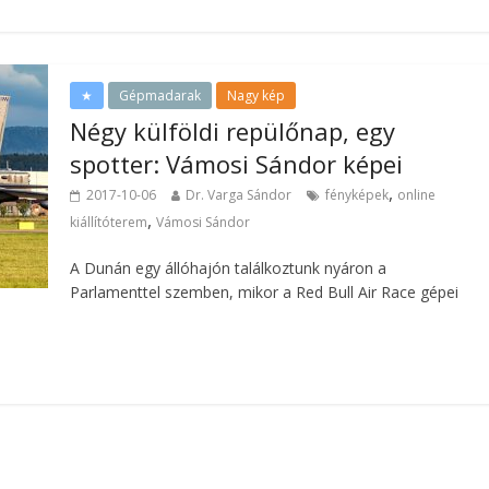
★
Gépmadarak
Nagy kép
Négy külföldi repülőnap, egy
spotter: Vámosi Sándor képei
,
2017-10-06
Dr. Varga Sándor
fényképek
online
,
kiállítóterem
Vámosi Sándor
A Dunán egy állóhajón találkoztunk nyáron a
Parlamenttel szemben, mikor a Red Bull Air Race gépei