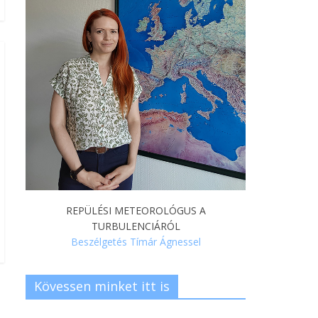
REPÜLÉSI METEOROLÓGUS A
TURBULENCIÁRÓL
Beszélgetés Tímár Ágnessel
Kövessen minket itt is