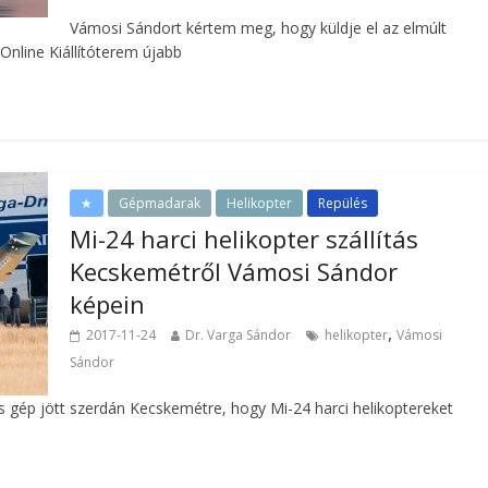
Vámosi Sándort kértem meg, hogy küldje el az elmúlt
Online Kiállítóterem újabb
★
Gépmadarak
Helikopter
Repülés
Mi-24 harci helikopter szállítás
Kecskemétről Vámosi Sándor
képein
,
2017-11-24
Dr. Varga Sándor
helikopter
Vámosi
Sándor
s gép jött szerdán Kecskemétre, hogy Mi-24 harci helikoptereket