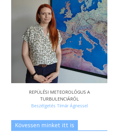
REPÜLÉSI METEOROLÓGUS A
TURBULENCIÁRÓL
Beszélgetés Tímár Ágnessel
Kövessen minket itt is