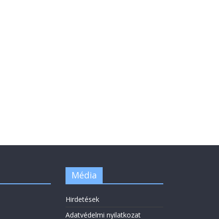
Média
Hirdetések
Adatvédelmi nyilatkozat