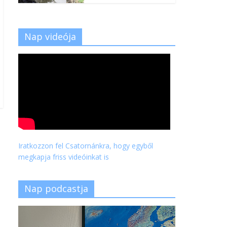
Nap videója
Iratkozzon fel Csatornánkra, hogy egyből
megkapja friss videóinkat is
Nap podcastja