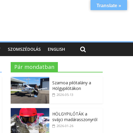
Translate »
T
SZOMSZÉDOLÁS
ENGLISH
Pár mondatban
Szamoa pilótalány a
Hölgypilótákon
2026-05-13
HÖLGYPILÓTÁK a
svájci madárasszonyról
2026-01-26