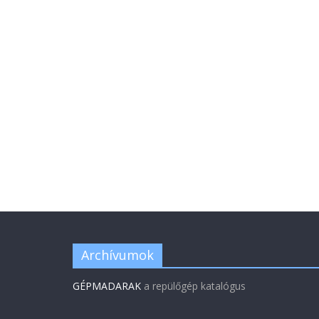
Archívumok
GÉPMADARAK
a repülőgép katalógus