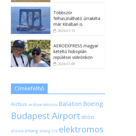
Többször
felhasználható űrrakéta
már Kínában is
2026-07-13
AEROEXPRESS magyar
kétéltű hidroplán
repülései videónkon
2026-07-08
Címkefelhő
Balaton
Boeing
Airbus
airshow
Antonov
Budapest Airport
drón
elektromos
eHang
drónok
eHang 216