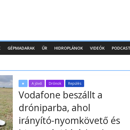
K
GÉPMADARAK
ŰR
HIDROPLÁNOK
VIDEÓK
PODCAS
★
A jövő
Drónok
Repülés
Vodafone beszállt a
dróniparba, ahol
irányító-nyomkövető és