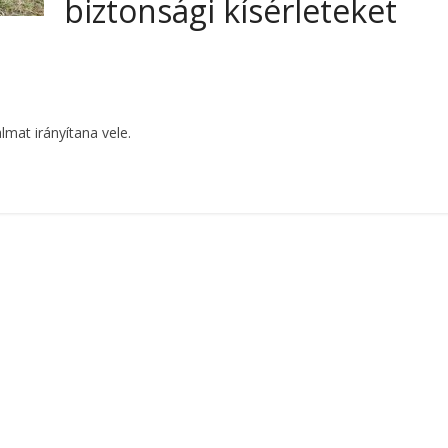
biztonsági kísérleteket
mat irányítana vele.