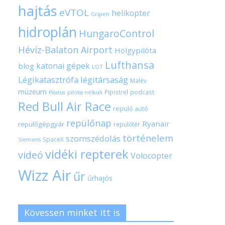
hajtás
eVTOL
helikopter
Gripen
hidroplán
HungaroControl
Hévíz-Balaton Airport
Hölgypilóta
Lufthansa
katonai gépek
blog
LOT
Légikatasztrófa
légitársaság
Malév
múzeum
Pipistrel
podcast
pilóta nélküli
Pilatus
Red Bull Air Race
repülő autó
repülőnap
Ryanair
repülőgépgyár
repülőtér
történelem
szomszédolás
SpaceX
Siemens
vidéki repterek
videó
Volocopter
Wizz Air
űr
űrhajós
Kövessen minket itt is