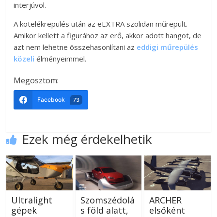
interjúvol.
A kötelékrepülés után az eEXTRA szolidan műrepült.
Amikor kellett a figurához az erő, akkor adott hangot, de
azt nem lehetne összehasonlítani az
eddigi műrepülés
közeli
élményeimmel.
Megosztom:
Facebook
73
Ezek még érdekelhetik
Ultralight
Szomszédolá
ARCHER
gépek
s föld alatt,
elsőként