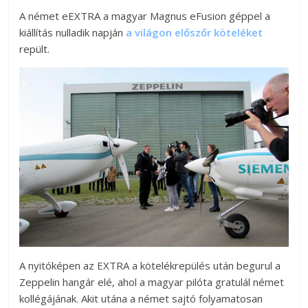
A német eEXTRA a magyar Magnus eFusion géppel a
kiállítás nulladik napján
a világon előszőr köteléket
repült.
A nyitóképen az EXTRA a kötelékrepülés után begurul a
Zeppelin hangár elé, ahol a magyar pilóta gratulál német
kollégájának. Akit utána a német sajtó folyamatosan