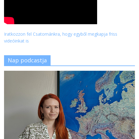
Iratkozzon fel Csatornánkra, hogy egyből megkapja friss
videóinkat is
Nap podcastja