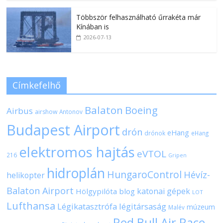
Többször felhasználható űrrakéta már
Kínában is
2026-07-13
Címkefelhő
Balaton
Boeing
Airbus
airshow
Antonov
Budapest Airport
drón
eHang
drónok
eHang
elektromos hajtás
eVTOL
216
Gripen
hidroplán
HungaroControl
Hévíz-
helikopter
Balaton Airport
katonai gépek
Hölgypilóta blog
LOT
Lufthansa
Légikatasztrófa
légitársaság
múzeum
Malév
Red Bull Air Race