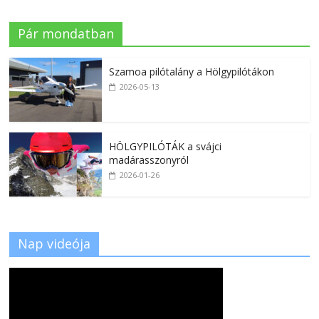
Pár mondatban
Szamoa pilótalány a Hölgypilótákon
2026-05-13
HÖLGYPILÓTÁK a svájci
madárasszonyról
2026-01-26
Nap videója