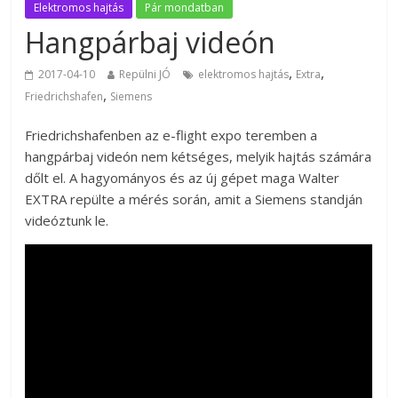
Elektromos hajtás
Pár mondatban
Hangpárbaj videón
,
,
2017-04-10
Repülni JÓ
elektromos hajtás
Extra
,
Friedrichshafen
Siemens
Friedrichshafenben az e-flight expo teremben a
hangpárbaj videón nem kétséges, melyik hajtás számára
dőlt el. A hagyományos és az új gépet maga Walter
EXTRA repülte a mérés során, amit a Siemens standján
videóztunk le.