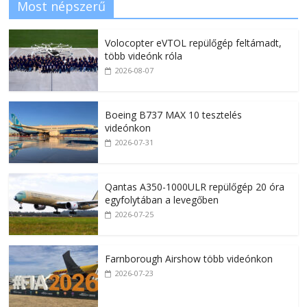
Most népszerű
Volocopter eVTOL repülőgép feltámadt,
több videónk róla
2026-08-07
Boeing B737 MAX 10 tesztelés
videónkon
2026-07-31
Qantas A350-1000ULR repülőgép 20 óra
egyfolytában a levegőben
2026-07-25
Farnborough Airshow több videónkon
2026-07-23