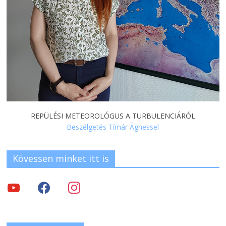
REPÜLÉSI METEOROLÓGUS A TURBULENCIÁRÓL
Beszélgetés Tímár Ágnessel
Kövessen minket itt is