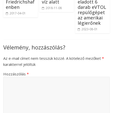
Friedrichshaf
víz alatt
eladott 6
enben
darab eVTOL
2018-11-08
repülőgépet
2017-04-01
az amerikai
légierőnek
2023-08-01
Vélemény, hozzászólás?
Az e-mail címet nem tesszük közzé.
A kötelező mezőket
*
karakterrel jelöltük
Hozzászólás
*