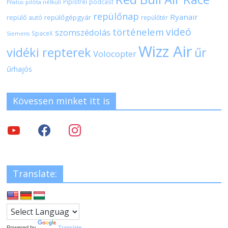
Pipistrel
podcast
pilóta nélküli
Pilatus
repülőnap
Ryanair
repülőgépgyár
repülő autó
repülőtér
videó
történelem
szomszédolás
SpaceX
Siemens
Wizz Air
vidéki repterek
űr
Volocopter
űrhajós
Kövessen minket itt is
Translate:
Powered by
Translate