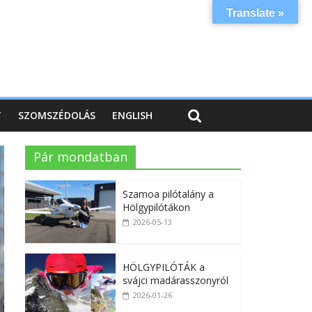
Translate »
T
SZOMSZÉDOLÁS
ENGLISH
Pár mondatban
Szamoa pilótalány a
Hölgypilótákon
2026-05-13
HÖLGYPILÓTÁK a
svájci madárasszonyról
2026-01-26