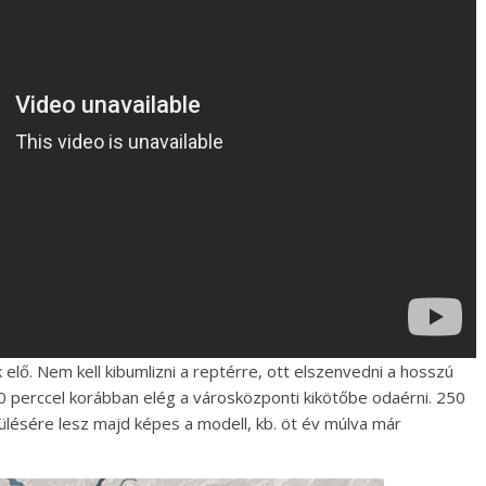
 elő. Nem kell kibumlizni a reptérre, ott elszenvedni a hosszú
0 perccel korábban elég a városközponti kikötőbe odaérni. 250
lésére lesz majd képes a modell, kb. öt év múlva már