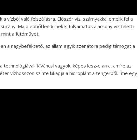
a vízből való felszállásra. Először vízi szárnyakkal emelik fel a
si irány. Majd ebből lendülnek ki folyamatos alacsony víz feletti
, mint a futóművet.
ben a nagybefektető, az állam egyik szenátora pedig támogatja
 technológiával. Kíváncsi vagyok, képes lesz-e arra, amire az
ter vízhosszon szinte kikapja a hidroplánt a tengerből. Íme egy