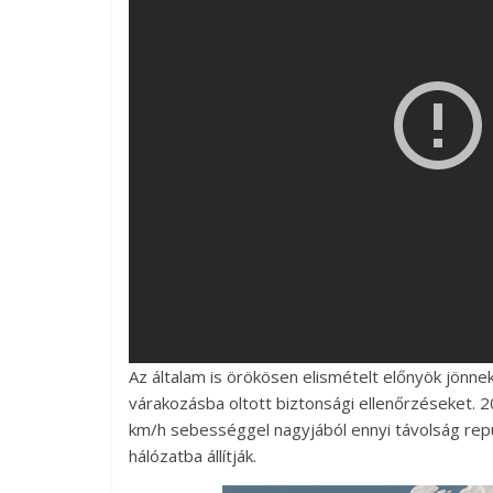
Az általam is örökösen elismételt előnyök jönnek
várakozásba oltott biztonsági ellenőrzéseket. 2
km/h sebességgel nagyjából ennyi távolság repü
hálózatba állítják.