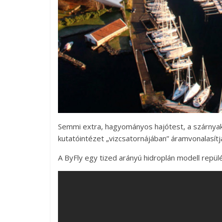
Semmi extra, hagyományos hajótest, a szárnyako
kutatóintézet „vizcsatornájában” áramvonalasítj
A ByFly egy tized arányú hidroplán modell repülé