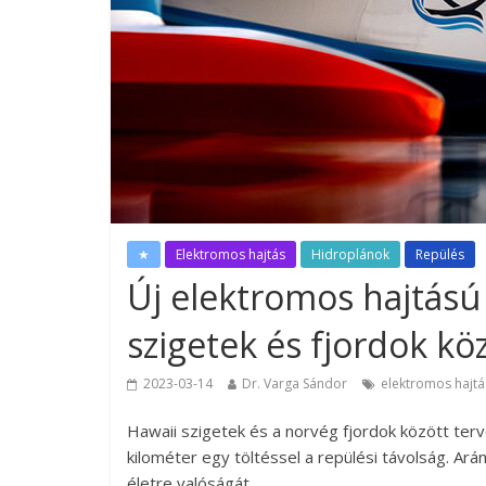
★
Elektromos hajtás
Hidroplánok
Repülés
Új elektromos hajtású
szigetek és fjordok kö
2023-03-14
Dr. Varga Sándor
elektromos hajtá
Hawaii szigetek és a norvég fjordok között terv
kilométer egy töltéssel a repülési távolság. Ará
életre valóságát.