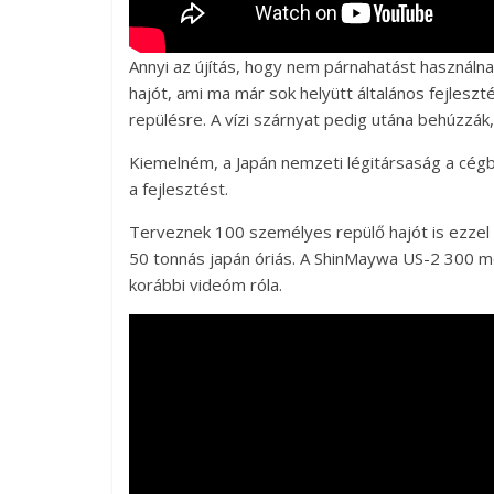
Annyi az újítás, hogy nem párnahatást használnak 
hajót, ami ma már sok helyütt általános fejleszté
repülésre. A vízi szárnyat pedig utána behúzzák
Kiemelném, a Japán nemzeti légitársaság a cég
a fejlesztést.
Terveznek 100 személyes repülő hajót is ezzel a
50 tonnás japán óriás. A ShinMaywa US-2 300 mé
korábbi videóm róla.