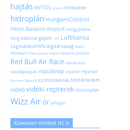
hajtás
eVTOL
helikopter
Gripen
hidroplán
HungaroControl
Hévíz-Balaton Airport
Hölgypilóta
Lufthansa
katonai gépek
blog
LOT
Légikatasztrófa
légitársaság
Malév
múzeum
Pipistrel
podcast
pilóta nélküli
Pilatus
Red Bull Air Race
repülő autó
repülőnap
Ryanair
repülőgépgyár
repülőtér
történelem
szomszédolás
SpaceX
Siemens
vidéki repterek
videó
Volocopter
Wizz Air
űr
űrhajós
Kövessen minket itt is