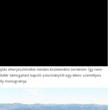
jtás elterjesztésébe minden közlekedési területen. Így nem
 dollár támogatást kapott a kormánytól egy kilenc személyes
mély monogramja.