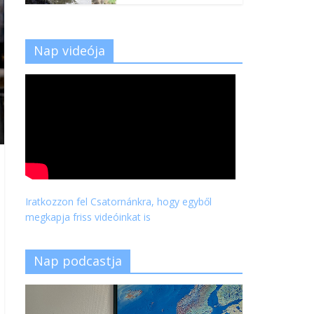
Nap videója
Iratkozzon fel Csatornánkra, hogy egyből
megkapja friss videóinkat is
Nap podcastja