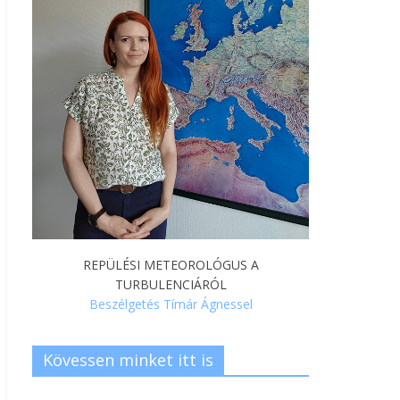
REPÜLÉSI METEOROLÓGUS A
TURBULENCIÁRÓL
Beszélgetés Tímár Ágnessel
Kövessen minket itt is