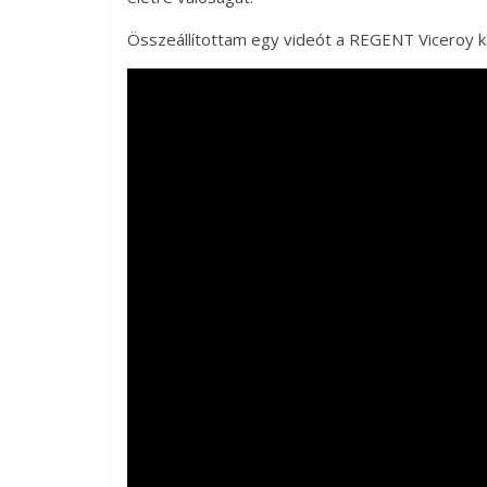
Összeállítottam egy videót a REGENT Viceroy kal