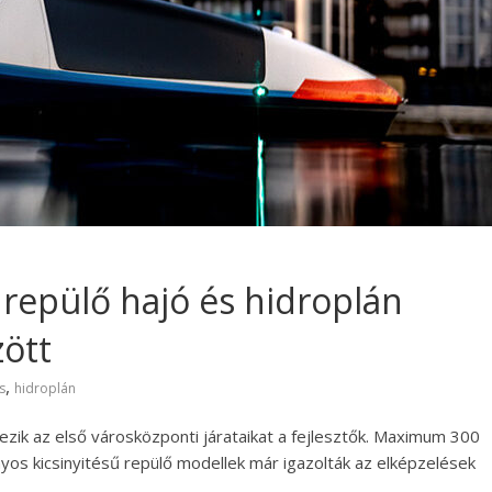
 repülő hajó és hidroplán
zött
,
s
hidroplán
ezik az első városközponti járataikat a fejlesztők. Maximum 300
nyos kicsinyitésű repülő modellek már igazolták az elképzelések