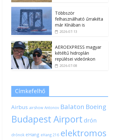
Többször
felhasználható űrrakéta
már Kínában is
2026-07-13
AEROEXPRESS magyar
kétéltű hidroplán
repülései videónkon
2026-07-08
Címkefelhő
Balaton
Boeing
Airbus
airshow
Antonov
Budapest Airport
drón
elektromos
eHang
drónok
eHang 216