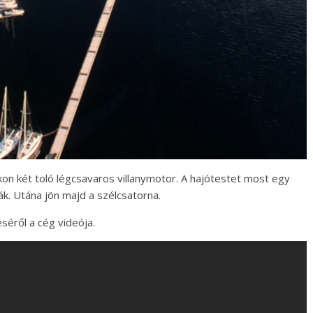
n két toló légcsavaros villanymotor. A hajótestet most egy
ák. Utána jön majd a szélcsatorna.
séről a cég videója.