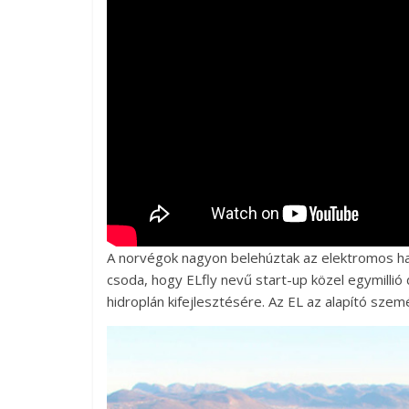
A norvégok nagyon belehúztak az elektromos ha
csoda, hogy ELfly nevű start-up közel egymillió
hidroplán kifejlesztésére. Az EL az alapító sze