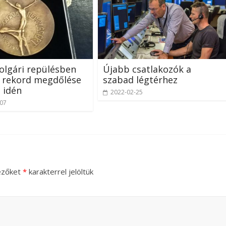
olgári repülésben
Újabb csatlakozók a
 rekord megdőlése
szabad légtérhez
 idén
2022-02-25
-07
ezőket
*
karakterrel jelöltük