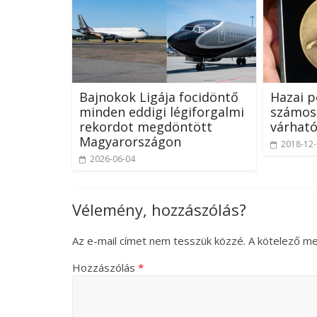
Bajnokok Ligája focidöntő
Hazai p
minden eddigi légiforgalmi
számos
rekordot megdöntött
várható
Magyarországon
2018-12
2026-06-04
Vélemény, hozzászólás?
Az e-mail címet nem tesszük közzé.
A kötelező m
Hozzászólás
*