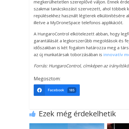
megkerülhetetlen szereplővé váljon. Ennek érd
szakmai tanácskozást szervezett, ahol többek k
repülésekhez használt légterek elkülönítésére a
illetve a MyDroneSpace telefonos applikációt.
A HungaroControl elkötelezett abban, hogy legf
garantálását a legkorszerűbb megoldások és fejl
időszakban is két fogalom határozza meg a társ
az új munkatársak toborzásában is
innovatív m
Forrás: HungaroControl, címképen az irányítókö
Megosztom:
Facebook
185
Ezek még érdekelhetik