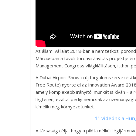
Az állami vállalat 2018-ban a nemzetközi porond
Márciusban a távoli toronyirányítás projektje érd
Management Congress világkiállításon, itthon pe
A Dubai Airport Show-n új forgalomszervezési k
Free Route) nyerte el az Innovation Award 201
amely komplexebb irányítói munkát is kíván – a
légtéren, ezáltal pedig nemcsak az üzemanyagf
kímélik meg környezetünket.
11 videónk a Hung
A társaság célja, hogy a pilóta nélküli légijár