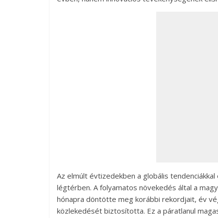
Az elmúlt évtizedekben a globális tendenciákk
légtérben. A folyamatos növekedés által a magya
hónapra döntötte meg korábbi rekordjait, év vé
közlekedését biztosította. Ez a páratlanul maga