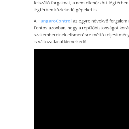
felszálló forgalmat, a nem ellenőrzött légtérbe
légtérben közlekedő gépeket is.
A
HungaroControl
az egyre növekvő forgalom me
Fontos azonban, hogy a repülőbiztonságot ko
szakembereinek elismerésre méltó teljesítmény
is változatlanul kiemelkedő.