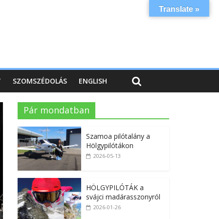
Translate »
T
SZOMSZÉDOLÁS
ENGLISH
Pár mondatban
Szamoa pilótalány a
Hölgypilótákon
2026-05-13
HÖLGYPILÓTÁK a
svájci madárasszonyról
2026-01-26