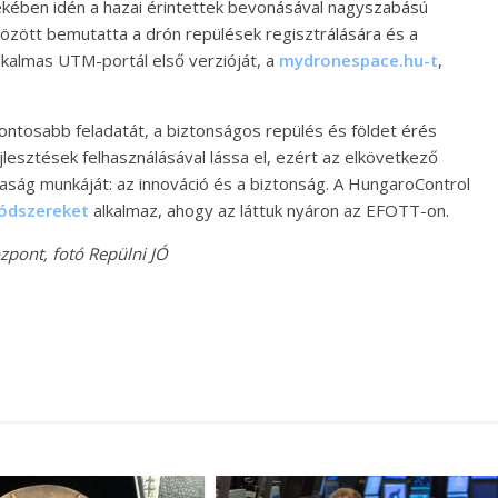
ekében idén a hazai érintettek bevonásával nagyszabású
özött bemutatta a drón repülések regisztrálására és a
lkalmas UTM-portál első verzióját, a
mydronespace.hu-t
,
ontosabb feladatát, a biztonságos repülés és földet érés
esztések felhasználásával lássa el, ezért az elkövetkező
aság munkáját: az innováció és a biztonság. A HungaroControl
ódszereket
alkalmaz, ahogy az láttuk nyáron az EFOTT-on.
zpont, fotó Repülni JÓ