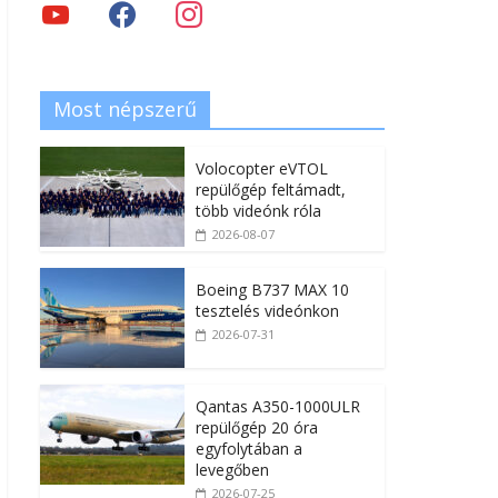
Most népszerű
Volocopter eVTOL
repülőgép feltámadt,
több videónk róla
2026-08-07
Boeing B737 MAX 10
tesztelés videónkon
2026-07-31
Qantas A350-1000ULR
repülőgép 20 óra
egyfolytában a
levegőben
2026-07-25