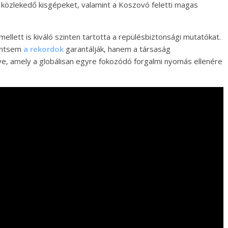
n közlekedő kisgépeket, valamint a Koszovó feletti magas
llett is kiváló szinten tartotta a repülésbiztonsági mutatókat.
rántsem
a rekordok
garantálják, hanem a társaság
e, amely a globálisan egyre fokozódó forgalmi nyomás ellenére