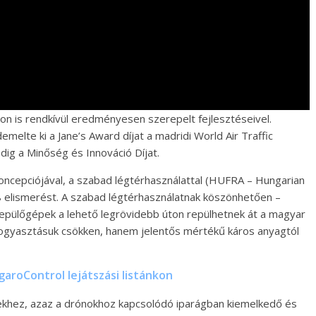
on is rendkívül eredményesen szerepelt fejlesztéseivel.
emelte ki a Jane’s Award díjat a madridi World Air Traffic
dig a Minőség és Innováció Díjat.
oncepciójával, a szabad légtérhasználattal (HUFRA – Hungarian
8 elismerést. A szabad légtérhasználatnak köszönhetően –
 repülőgépek a lehető legrövidebb úton repülhetnek át a magyar
ogyasztásuk csökken, hanem jelentős mértékű káros anyagtól
aroControl lejátszási listánkon
müvekhez, azaz a drónokhoz kapcsolódó iparágban kiemelkedő és