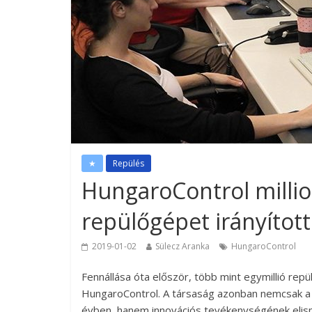
★
Repülés
HungaroControl millio
repülőgépet irányított
2019-01-02
Sülecz Aranka
HungaroControl
Fennállása óta először, több mint egymillió re
HungaroControl. A társaság azonban nemcsak a lé
évben, hanem innovációs tevékenységének elisme