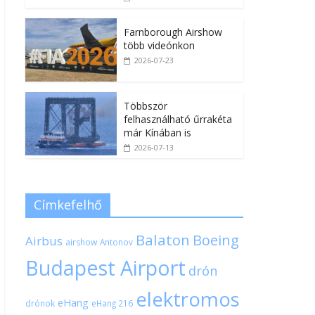
Farnborough Airshow
több videónkon
2026-07-23
Többször
felhasználható űrrakéta
már Kínában is
2026-07-13
Címkefelhő
Balaton
Boeing
Airbus
airshow
Antonov
Budapest Airport
drón
elektromos
eHang
drónok
eHang 216