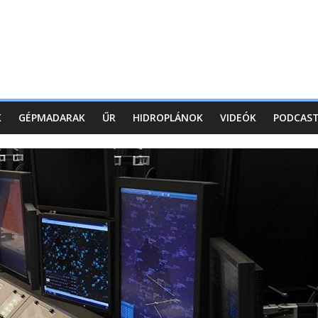
K
GÉPMADARAK
ŰR
HIDROPLÁNOK
VIDEÓK
PODCAS