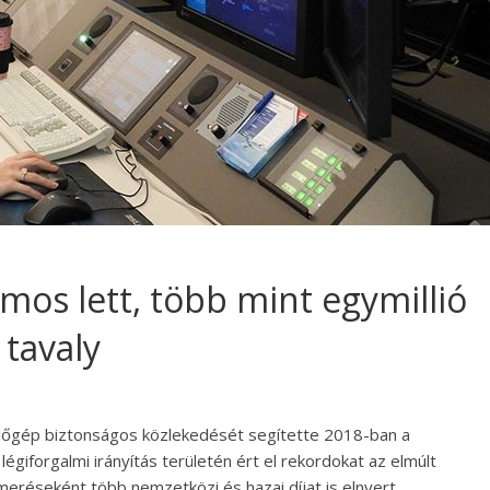
mos lett, több mint egymillió
 tavaly
pülőgép biztonságos közlekedését segítette 2018-ban a
giforgalmi irányítás területén ért el rekordokat az elmúlt
réseként több nemzetközi és hazai díjat is elnyert.