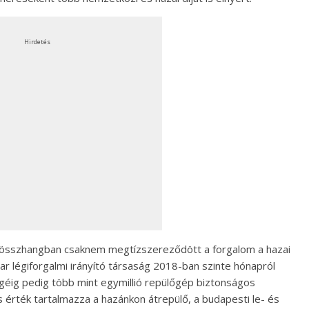
Hirdetés
al összhangban csaknem megtízszereződött a forgalom a hazai
r légiforgalmi irányító társaság 2018-ban szinte hónapról
géig pedig több mint egymillió repülőgép biztonságos
s érték tartalmazza a hazánkon átrepülő, a budapesti le- és