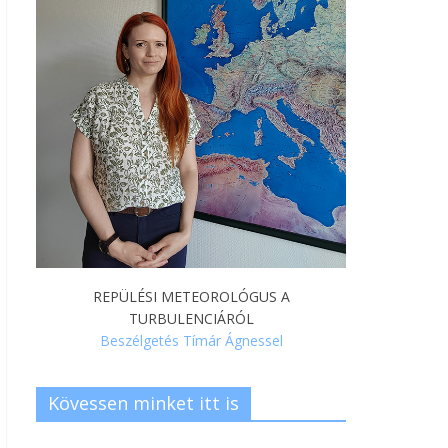
REPÜLÉSI METEOROLÓGUS A
TURBULENCIÁRÓL
Beszélgetés Tímár Ágnessel
Kövessen minket itt is