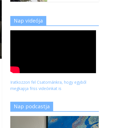
Nap videója
Iratkozzon fel Csatornánkra, hogy egyből
megkapja friss videóinkat is
Nap podcastja