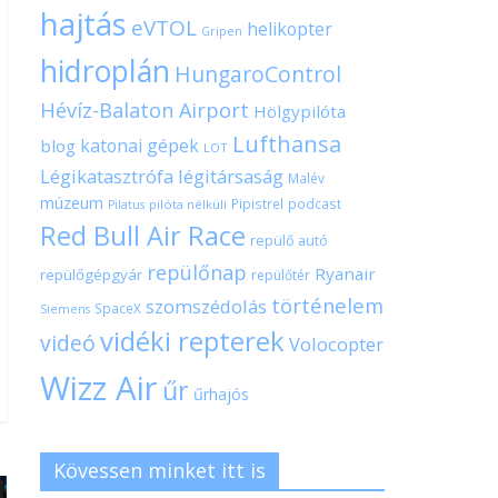
hajtás
eVTOL
helikopter
Gripen
hidroplán
HungaroControl
Hévíz-Balaton Airport
Hölgypilóta
Lufthansa
katonai gépek
blog
LOT
Légikatasztrófa
légitársaság
Malév
múzeum
Pipistrel
podcast
pilóta nélküli
Pilatus
Red Bull Air Race
repülő autó
repülőnap
Ryanair
repülőgépgyár
repülőtér
történelem
szomszédolás
SpaceX
Siemens
vidéki repterek
videó
Volocopter
Wizz Air
űr
űrhajós
Kövessen minket itt is