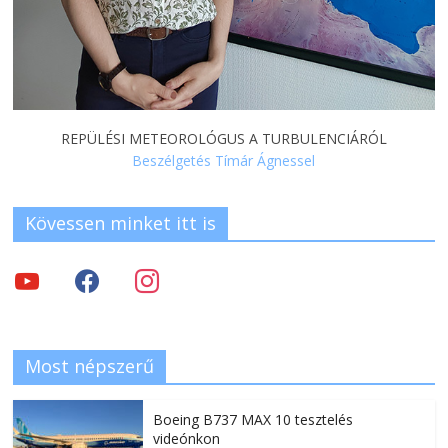
REPÜLÉSI METEOROLÓGUS A TURBULENCIÁRÓL
Beszélgetés Tímár Ágnessel
Kövessen minket itt is
Most népszerű
Boeing B737 MAX 10 tesztelés
videónkon