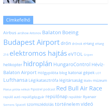
Címkefelhő
Balaton
Boeing
Airbus
airshow
Antonov
Budapest Airport
drón
eHang
drónok
eHang
elektromos hajtás
eVTOL
216
Gripen
hidroplán
HungaroControl
Hévíz-
helikopter
Balaton Airport
katonai gépek
Hölgypilóta blog
LOT
Lufthansa
Légikatasztrófa
légitársaság
múzeum
Malév
Red Bull Air Race
Pipistrel
podcast
pilóta nélküli
Pilatus
repülőnap
Ryanair
repülőgépgyár
repülő autó
repülőtér
videó
történelem
szomszédolás
SpaceX
Siemens