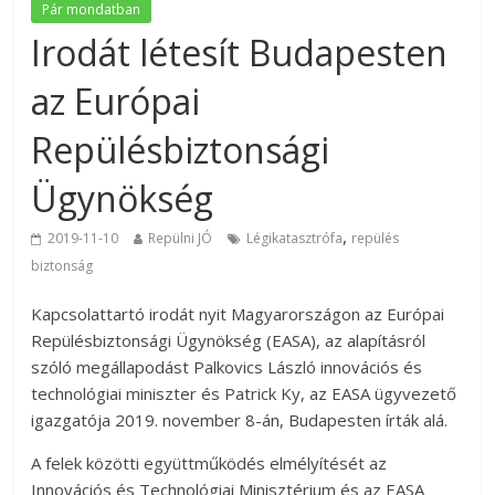
Pár mondatban
Irodát létesít Budapesten
az Európai
Repülésbiztonsági
Ügynökség
,
2019-11-10
Repülni JÓ
Légikatasztrófa
repülés
biztonság
Kapcsolattartó irodát nyit Magyarországon az Európai
Repülésbiztonsági Ügynökség (EASA), az alapításról
szóló megállapodást Palkovics László innovációs és
technológiai miniszter és Patrick Ky, az EASA ügyvezető
igazgatója 2019. november 8-án, Budapesten írták alá.
A felek közötti együttműködés elmélyítését az
Innovációs és Technológiai Minisztérium és az EASA