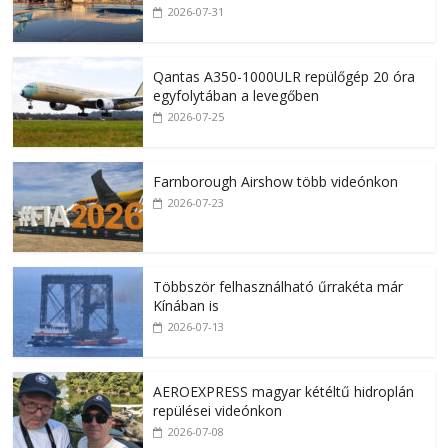
2026-07-31
Qantas A350-1000ULR repülőgép 20 óra
egyfolytában a levegőben
2026-07-25
Farnborough Airshow több videónkon
2026-07-23
Többször felhasználható űrrakéta már
Kínában is
2026-07-13
AEROEXPRESS magyar kétéltű hidroplán
repülései videónkon
2026-07-08