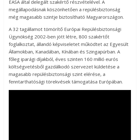
EASA által delegált szakértő részvételével. A
megállapodásnak köszönhetően a repülésbiztonság
még magasabb szintje biztosítható Magyarországon.
A 32 tagállamot tömörítő Európai Repülésbiztonsági
Ügynökség 2002-ben jött létre, 800 szakértőt
foglalkoztat, állandó képviseletet működtet az Egyesült
Államokban, Kanadában, Kínában és Szingapúrban. A
főleg iparági díjakból, éves szinten 160 millió eurós
költségvetésből gazdálkodó szervezet küldetése a
magasabb repülésbiztonsági szint elérése, a
fenntarthatósági törekvések támogatása Európában.