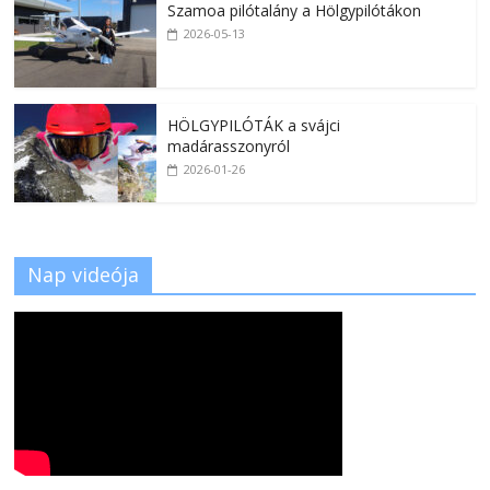
Szamoa pilótalány a Hölgypilótákon
2026-05-13
HÖLGYPILÓTÁK a svájci
madárasszonyról
2026-01-26
Nap videója