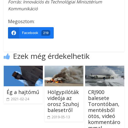
Forrás: Innovációs és Technológiai Minisztérium
Kommunikáció
Megosztom:
Facebook
219
Ezek még érdekelhetik
Ég a hajtómű
Hölgypilóták
CRJ900
videója az
balesete
2021-02-24
orosz Szuhoj
Torontóban,
balesetről
mentésből
ötös, videó
2019-05-13
kommentáro
mmal