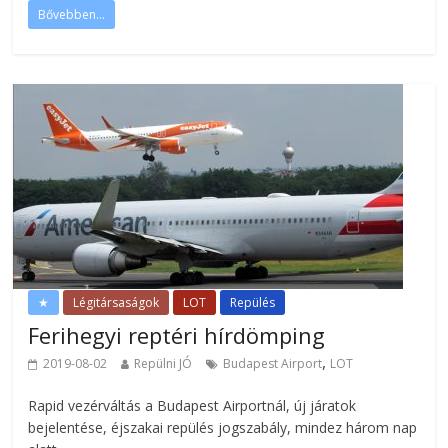
Bővebben...
★
Légitársaságok
LOT
Repülés
Ferihegyi reptéri hírdömping
,
2019-08-02
Repülni JÓ
Budapest Airport
LOT
Rapid vezérváltás a Budapest Airportnál, új járatok
bejelentése, éjszakai repülés jogszabály, mindez három nap