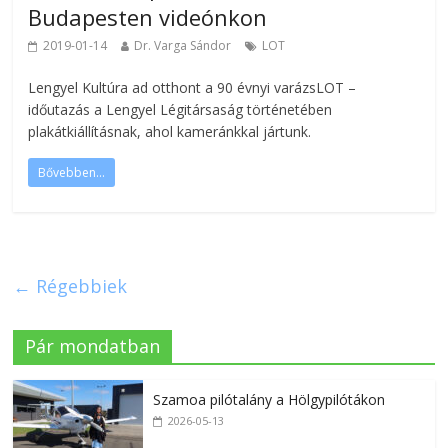
Budapesten videónkon
2019-01-14
Dr. Varga Sándor
LOT
Lengyel Kultúra ad otthont a 90 évnyi varázsLOT –
időutazás a Lengyel Légitársaság történetében
plakátkiállításnak, ahol kameránkkal jártunk.
Bővebben...
← Régebbiek
Pár mondatban
Szamoa pilótalány a Hölgypilótákon
2026-05-13