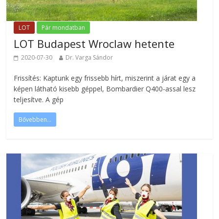
LOT
Pár mondatban
LOT Budapest Wroclaw hetente
2020-07-30
Dr. Varga Sándor
Frissítés: Kaptunk egy frissebb hírt, miszerint a járat egy a
képen látható kisebb géppel, Bombardier Q400-assal lesz
teljesítve. A gép
Bővebben...