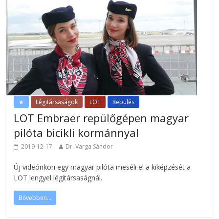
★
Légitársaságok
LOT
Repülés
LOT Embraer repülőgépen magyar
pilóta bicikli kormánnyal
2019-12-17
Dr. Varga Sándor
Új videónkon egy magyar pilóta meséli el a kiképzését a
LOT lengyel légitársaságnál.
Bővebben...