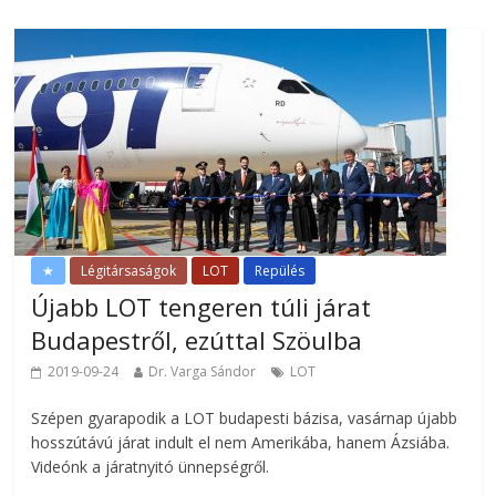
★
Légitársaságok
LOT
Repülés
Újabb LOT tengeren túli járat
Budapestről, ezúttal Szöulba
2019-09-24
Dr. Varga Sándor
LOT
Szépen gyarapodik a LOT budapesti bázisa, vasárnap újabb
hosszútávú járat indult el nem Amerikába, hanem Ázsiába.
Videónk a járatnyitó ünnepségről.