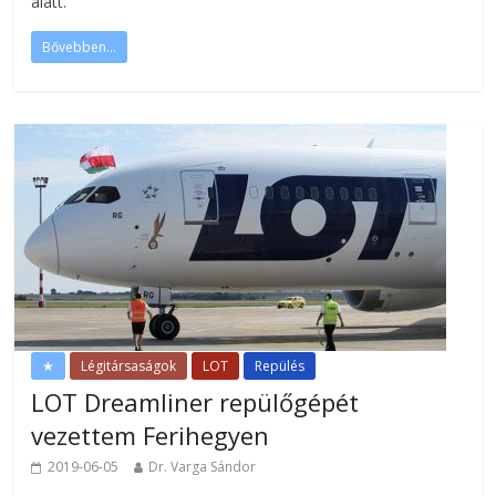
alatt.
Bővebben...
★
Légitársaságok
LOT
Repülés
LOT Dreamliner repülőgépét
vezettem Ferihegyen
2019-06-05
Dr. Varga Sándor