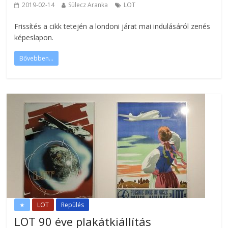
2019-02-14
Sülecz Aranka
LOT
Frissítés a cikk tetején a londoni járat mai indulásáról zenés
képeslapon.
Bővebben...
★
LOT
Repülés
LOT 90 éve plakátkiállítás