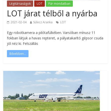
Légitársaságok
LOT
Pár mondatban
LOT járat télből a nyárba
2021-02-04
Sülecz Aranka
LOT
Egy robotkamera a pilótafülkében. Varsóban mínusz 11
fokban látjuk a havas repteret, a pályatakarító gépsor csuda
jól néz ki. Felszállás
Bővebben...