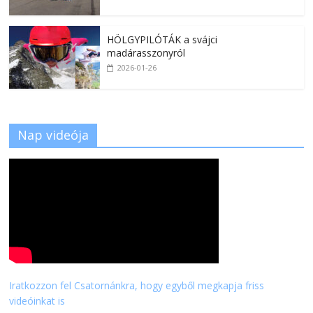
HÖLGYPILÓTÁK a svájci
madárasszonyról
2026-01-26
Nap videója
Iratkozzon fel Csatornánkra, hogy egyből megkapja friss
videóinkat is