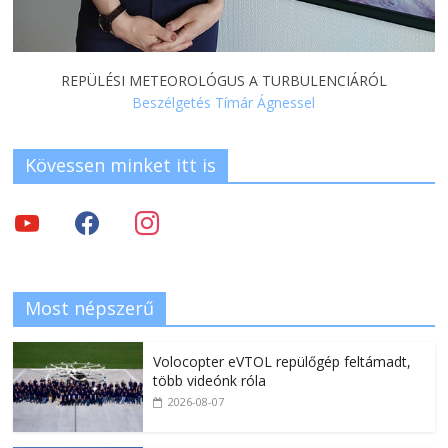
REPÜLÉSI METEOROLÓGUS A TURBULENCIÁRÓL
Beszélgetés Tímár Ágnessel
Kövessen minket itt is
Most népszerű
Volocopter eVTOL repülőgép feltámadt,
több videónk róla
2026-08-07