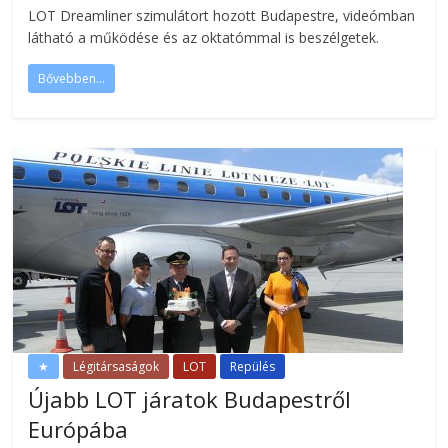
LOT Dreamliner szimulátort hozott Budapestre, videómban
látható a működése és az oktatómmal is beszélgetek.
Bővebben...
★
Légitársaságok
LOT
Repülés
Újabb LOT járatok Budapestről
Európába