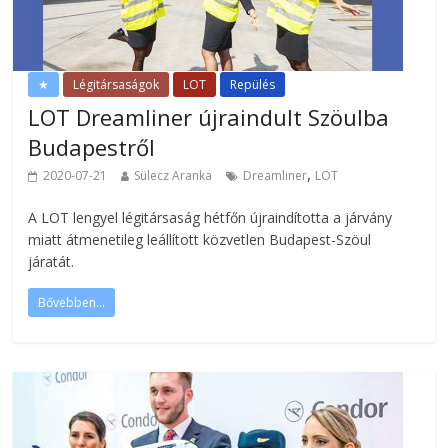
★
Légitársaságok
LOT
Repülés
LOT Dreamliner újraindult Szöulba
Budapestről
,
2020-07-21
Sülecz Aranka
Dreamliner
LOT
A LOT lengyel légitársaság hétfőn újraindította a járvány
miatt átmenetileg leállított közvetlen Budapest-Szöul
járatát.
Bővebben...