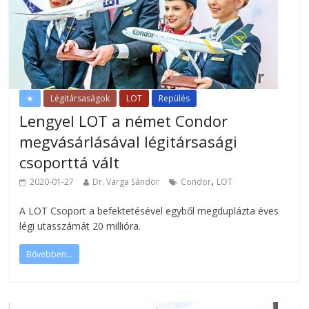
★
Légitársaságok
LOT
Repülés
Lengyel LOT a német Condor
megvásárlásával légitársasági
csoporttá vált
,
2020-01-27
Dr. Varga Sándor
Condor
LOT
A LOT Csoport a befektetésével egyből megduplázta éves
légi utasszámát 20 millióra.
Bővebben...