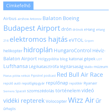
Címkefelhő
Balaton
Boeing
Airbus
airshow
Antonov
Budapest Airport
drón
eHang
drónok
eHang
elektromos hajtás
eVTOL
216
Gripen
hidroplán
HungaroControl
Hévíz-
helikopter
Balaton Airport
katonai gépek
Hölgypilóta blog
LOT
Lufthansa
Légikatasztrófa
légitársaság
múzeum
Malév
Red Bull Air Race
Pipistrel
podcast
pilóta nélküli
Pilatus
repülőnap
Ryanair
repülőgépgyár
repülő autó
repülőtér
videó
történelem
szomszédolás
SpaceX
Siemens
Wizz Air
vidéki repterek
űr
Volocopter
űrhajós