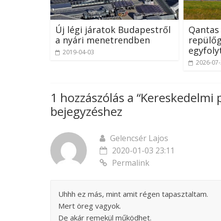
Új légi járatok Budapestről
Qantas
a nyári menetrendben
repülőg
egyfoly
2019-04-03
2026-07
1 hozzászólás a “
Kereskedelmi 
bejegyzéshez
Gelencsér Lajos
2020-01-03 23:11
Permalink
Uhhh ez más, mint amit régen tapasztaltam.
Mert öreg vagyok.
De akár remekül működhet.