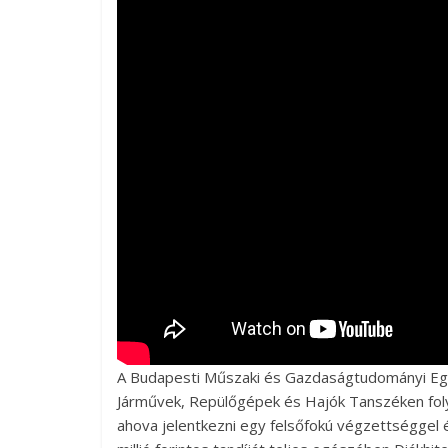
A Budapesti Műszaki és Gazdaságtudományi Eg
Járművek, Repülőgépek és Hajók Tanszéken foly
ahova jelentkezni egy felsőfokú végzettséggel 