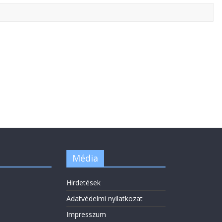
Média
Hirdetések
Adatvédelmi nyilatkozat
Impresszum