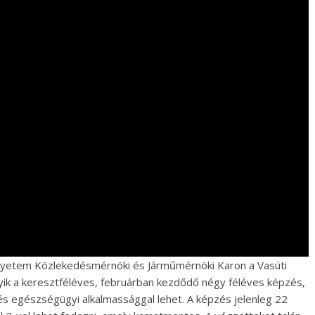
yetem Közlekedésmérnöki és Járműmérnöki Karon a Vasúti
ik a keresztféléves, februárban kezdődő négy féléves képzés,
és egészségügyi alkalmassággal lehet. A képzés jelenleg 22