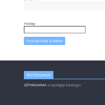
Honlap
Archívumok
GÉPMADARAK
a repülőgép katalógus