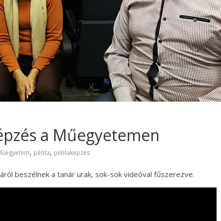
képzés a Műegyetemen
,
,
Műegyetem
pilóta
pilótaképzés
láról beszélnek a tanár urak, sok-sok videóval fűszerezve.