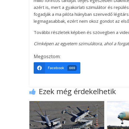
millió forintos tandíját teljes egészében Diákhi
azért is, mert a gyakorlati szimulátor és repülés
fogadják a ma pilóta hiányban szenvedő légitár
legmagasabbak, ezért nem okoz gondot az elsőr
További részletek képben és szövegben a vide
Címképen az egyetem szimulátora, ahol a forgat
Megosztom:
Facebook
669
Ezek még érdekelhetik