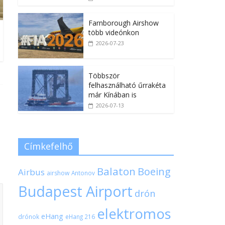
Farnborough Airshow
több videónkon
2026-07-23
Többször
felhasználható űrrakéta
már Kínában is
2026-07-13
Címkefelhő
Balaton
Boeing
Airbus
airshow
Antonov
Budapest Airport
drón
elektromos
eHang
drónok
eHang 216