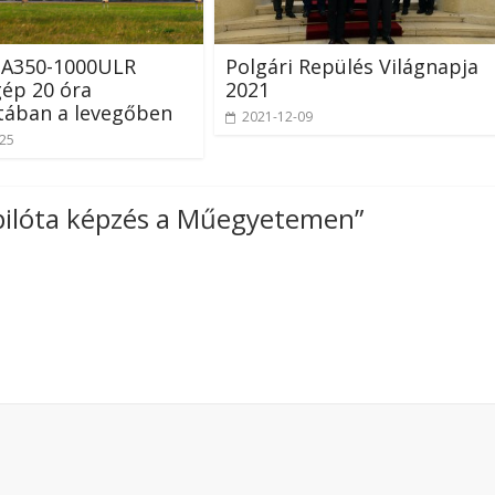
 A350-1000ULR
Polgári Repülés Világnapja
ép 20 óra
2021
tában a levegőben
2021-12-09
-25
pilóta képzés a Műegyetemen
”