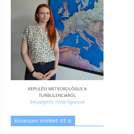
REPÜLÉSI METEOROLÓGUS A
TURBULENCIÁRÓL
Beszélgetés Tímár Ágnessel
Kövessen minket itt is