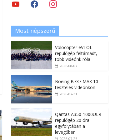
Most népszerű
Volocopter eVTOL
repülőgép feltámadt,
több videónk róla
2026-08-07
Boeing B737 MAX 10
tesztelés videónkon
2026-07-31
Qantas A350-1000ULR
repülőgép 20 óra
egyfolytában a
levegőben
2026-07-25