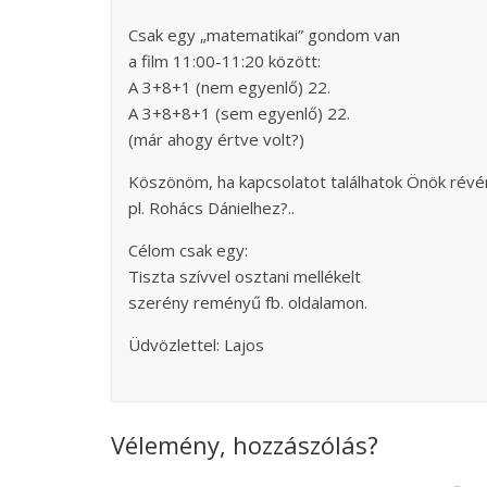
Csak egy „matematikai” gondom van
a film 11:00-11:20 között:
A 3+8+1 (nem egyenlő) 22.
A 3+8+8+1 (sem egyenlő) 22.
(már ahogy értve volt?)
Köszönöm, ha kapcsolatot találhatok Önök révé
pl. Rohács Dánielhez?..
Célom csak egy:
Tiszta szívvel osztani mellékelt
szerény reményű fb. oldalamon.
Üdvözlettel: Lajos
Vélemény, hozzászólás?