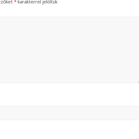
ezőket
*
karakterrel jelöltük