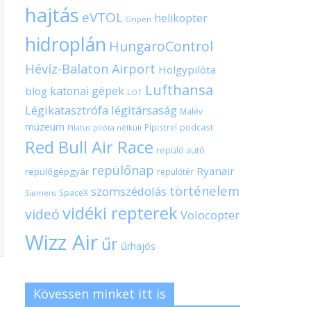
hajtás
eVTOL
helikopter
Gripen
hidroplán
HungaroControl
Hévíz-Balaton Airport
Hölgypilóta
Lufthansa
katonai gépek
blog
LOT
Légikatasztrófa
légitársaság
Malév
múzeum
Pipistrel
podcast
pilóta nélküli
Pilatus
Red Bull Air Race
repülő autó
repülőnap
Ryanair
repülőgépgyár
repülőtér
történelem
szomszédolás
SpaceX
Siemens
vidéki repterek
videó
Volocopter
Wizz Air
űr
űrhajós
Kövessen minket itt is