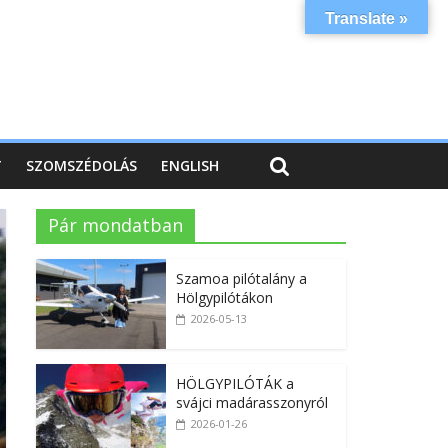
Translate »
T
SZOMSZÉDOLÁS
ENGLISH
Pár mondatban
Szamoa pilótalány a
Hölgypilótákon
2026-05-13
HÖLGYPILÓTÁK a
svájci madárasszonyról
2026-01-26