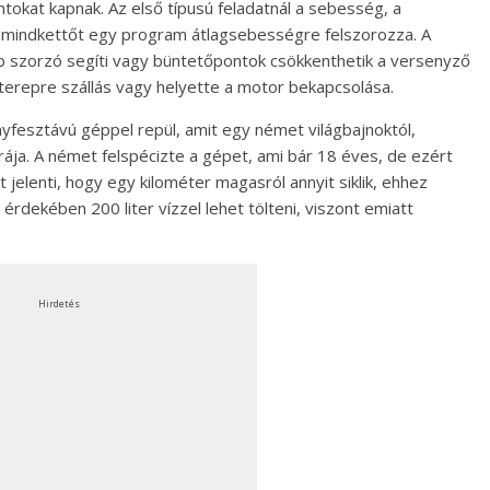
ontokat kapnak. Az első típusú feladatnál a sebesség, a
, mindkettőt egy program átlagsebességre felszorozza. A
p szorzó segíti vagy büntetőpontok csökkenthetik a versenyző
, terepre szállás vagy helyette a motor bekapcsolása.
yfesztávú géppel repül, amit egy német világbajnoktól,
urája. A német felspécizte a gépet, ami bár 18 éves, de ezért
t jelenti, hogy egy kilométer magasról annyit siklik, ehhez
s érdekében 200 liter vízzel lehet tölteni, viszont emiatt
Hirdetés