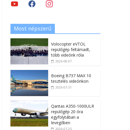
Most népszerű
Volocopter eVTOL
repülőgép feltámadt,
több videónk róla
2026-08-07
Boeing B737 MAX 10
tesztelés videónkon
2026-07-31
Qantas A350-1000ULR
repülőgép 20 óra
egyfolytában a
levegőben
2026-07-25