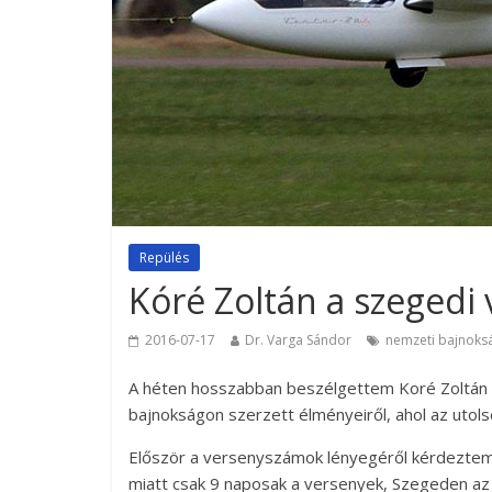
Repülés
Kóré Zoltán a szegedi 
2016-07-17
Dr. Varga Sándor
nemzeti bajnoks
A héten hosszabban beszélgettem Koré Zoltán pi
bajnokságon szerzett élményeiről, ahol az utols
Először a versenyszámok lényegéről kérdeztem 
miatt csak 9 naposak a versenyek, Szegeden az