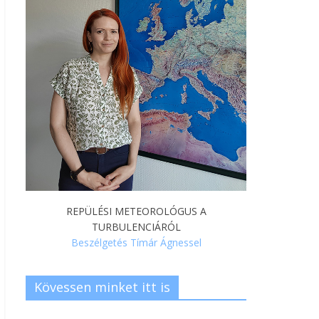
REPÜLÉSI METEOROLÓGUS A
TURBULENCIÁRÓL
Beszélgetés Tímár Ágnessel
Kövessen minket itt is