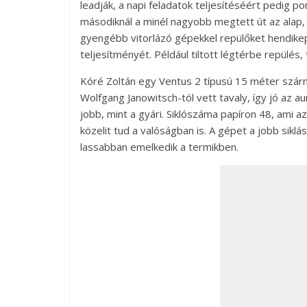
leadják, a napi feladatok teljesítéséért pedig p
másodiknál a minél nagyobb megtett út az alap
gyengébb vitorlázó gépekkel repülőket hendike
teljesítményét. Például tiltott légtérbe repülés
Kóré Zoltán egy Ventus 2 típusú 15 méter szárn
Wolfgang Janowitsch-tól vett tavaly, így jó az a
jobb, mint a gyári. Siklószáma papíron 48, ami az
közelit tud a valóságban is. A gépet a jobb siklá
lassabban emelkedik a termikben.