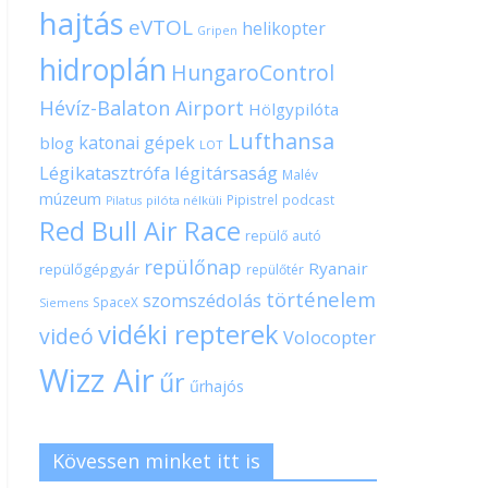
hajtás
eVTOL
helikopter
Gripen
hidroplán
HungaroControl
Hévíz-Balaton Airport
Hölgypilóta
Lufthansa
katonai gépek
blog
LOT
Légikatasztrófa
légitársaság
Malév
múzeum
Pipistrel
podcast
pilóta nélküli
Pilatus
Red Bull Air Race
repülő autó
repülőnap
Ryanair
repülőgépgyár
repülőtér
történelem
szomszédolás
SpaceX
Siemens
vidéki repterek
videó
Volocopter
Wizz Air
űr
űrhajós
Kövessen minket itt is