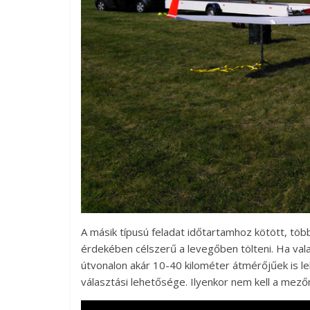
A másik típusú feladat időtartamhoz kötött, töb
érdekében célszerű a levegőben tölteni. Ha valak
útvonalon akár 10-40 kilométer átmérőjűek is le
választási lehetősége. Ilyenkor nem kell a mezőn