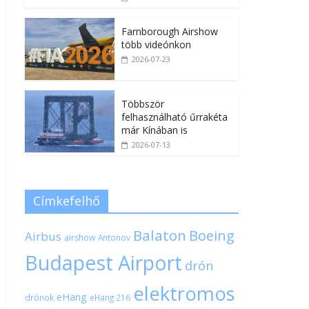
Farnborough Airshow
több videónkon
2026-07-23
Többször
felhasználható űrrakéta
már Kínában is
2026-07-13
Címkefelhő
Balaton
Boeing
Airbus
airshow
Antonov
Budapest Airport
drón
elektromos
eHang
drónok
eHang 216