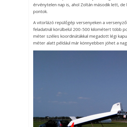
érvénytelen nap is, ahol Zoltán második lett, de
pontok.
A vitorlázó repülőgép versenyeken a versenyzők
feladatnál körülbelül 200-500 kilométert több po
méter széles koordinátákkal megadott légi kapun
méter alatt például már könnyebben jöhet a nag