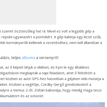
 szerint ösztönzőleg hat rá. Mivel ez volt a legjobb gép a
 repülni ugyanazért a pontokért. A gép kabinja egy kicsit szűk,
ebb kormányerők kellenek a vezetéséhez, nem kell állandóan a
lázs, teljes
albuma
a versenyről
 az ő képeit látjuk a cikkben, és írjon le egy általános
igazításon megkapták a napi feladatot, amit ő feltöltött a
et közben az autó GPS-hez hasonlóan a gépben neki mutatja a
reket. Közben a segítője, Cziráky Gergő gondoskodott a
rthelyre a Ventus 2-őt. Zoltán babonája, hogy mindig maga teszi
akkumulátort és az ivóvizet.