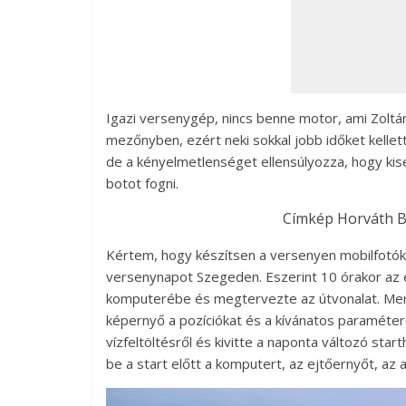
Igazi versenygép, nincs benne motor, ami Zoltán
mezőnyben, ezért neki sokkal jobb időket kellett
de a kényelmetlenséget ellensúlyozza, hogy kis
botot fogni.
Címkép Horváth Ba
Kértem, hogy készítsen a versenyen mobilfotókat,
versenynapot Szegeden. Eszerint 10 órakor az el
komputerébe és megtervezte az útvonalat. Men
képernyő a pozíciókat és a kívánatos paraméte
vízfeltöltésről és kivitte a naponta változó sta
be a start előtt a komputert, az ejtőernyőt, az 