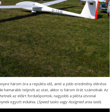
bnyire három óra a repülési idő, amit a jobb eredmény elérése
i hamarabb teljesíti az utat, akkor is három órát számolnak. Az
hetnek az előirt fordulópontok, nagyobb a pilóta útvonal
ynek együtt indulnia. (
Speed tasks vagy Assigned area task
)