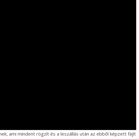
ek, ami mindent rögzít és a leszállás után az ebből képzett fájlt