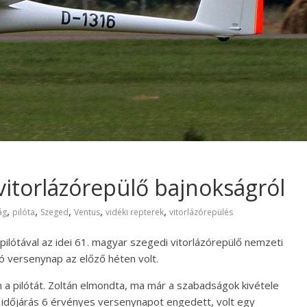
vitorlázórepülő bajnokságról
,
,
,
,
,
ág
pilóta
Szeged
Ventus
vidéki repterek
vitorlázórepülés
lótával az idei 61. magyar szegedi vitorlázórepülő nemzeti
ó versenynap az előző héten volt.
a pilótát. Zoltán elmondta, ma már a szabadságok kivétele
 időjárás 6 érvényes versenynapot engedett, volt egy