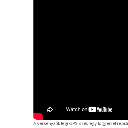
A versenyzők légi GPS-szel, egy loggerrel repüln