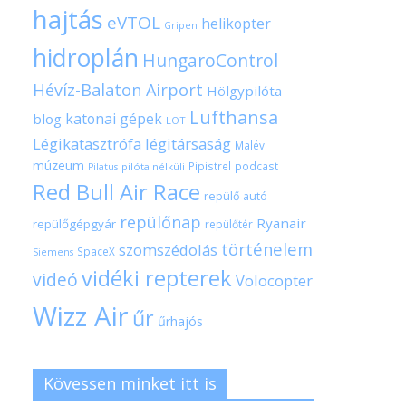
hajtás
eVTOL
helikopter
Gripen
hidroplán
HungaroControl
Hévíz-Balaton Airport
Hölgypilóta
Lufthansa
katonai gépek
blog
LOT
Légikatasztrófa
légitársaság
Malév
múzeum
Pipistrel
podcast
pilóta nélküli
Pilatus
Red Bull Air Race
repülő autó
repülőnap
Ryanair
repülőgépgyár
repülőtér
történelem
szomszédolás
SpaceX
Siemens
vidéki repterek
videó
Volocopter
Wizz Air
űr
űrhajós
Kövessen minket itt is