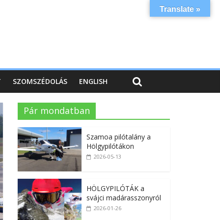
Translate »
T
SZOMSZÉDOLÁS
ENGLISH
Pár mondatban
Szamoa pilótalány a
Hölgypilótákon
2026-05-13
HÖLGYPILÓTÁK a
svájci madárasszonyról
2026-01-26