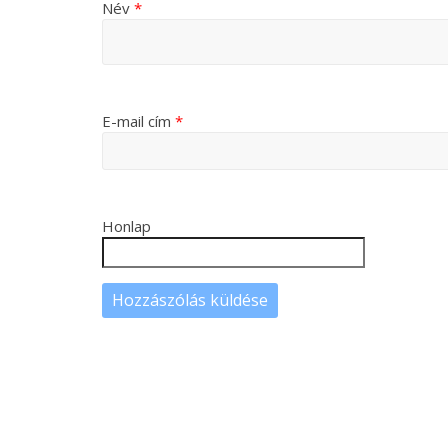
Név
*
E-mail cím
*
Honlap