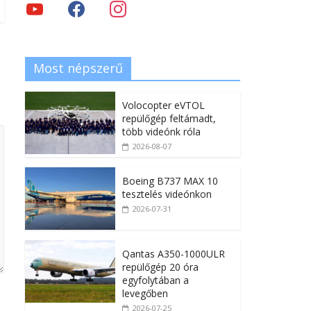
Most népszerű
Volocopter eVTOL
repülőgép feltámadt,
több videónk róla
2026-08-07
Boeing B737 MAX 10
tesztelés videónkon
2026-07-31
Qantas A350-1000ULR
repülőgép 20 óra
egyfolytában a
levegőben
2026-07-25