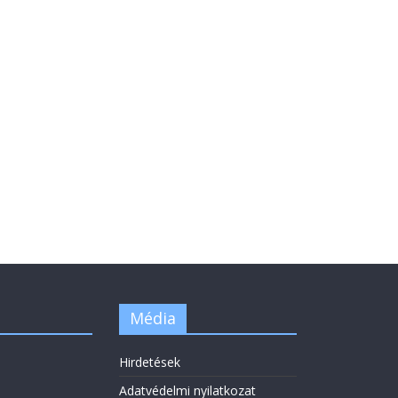
Média
Hirdetések
Adatvédelmi nyilatkozat