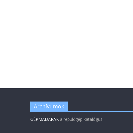
Archívumok
GÉPMADARAK
a repülőgép katalógus