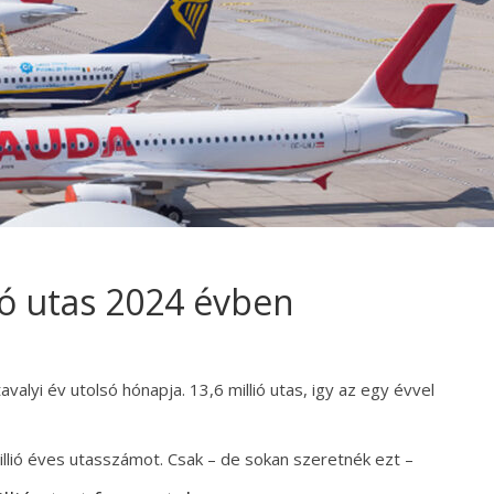
ió utas 2024 évben
tavalyi év utolsó hónapja. 13,6 millió utas, igy az egy évvel
illió éves utasszámot. Csak – de sokan szeretnék ezt –