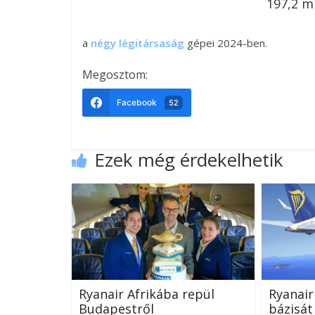
197,2 mi
a
négy légitársaság
gépei 2024-ben.
Megosztom:
Facebook
52
Ezek még érdekelhetik
Ryanair Afrikába repül
Ryanair
Budapestről
bázisát