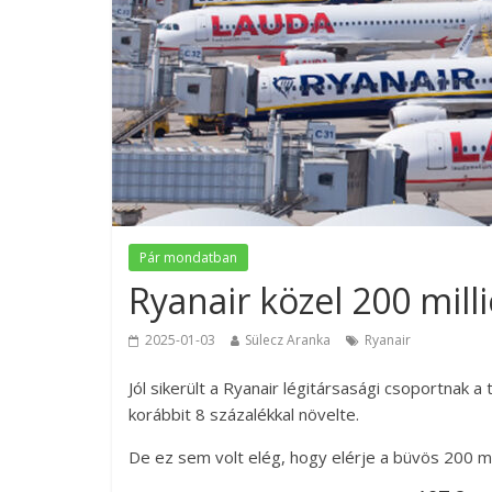
Pár mondatban
Ryanair közel 200 mill
2025-01-03
Sülecz Aranka
Ryanair
Jól sikerült a Ryanair légitársasági csoportnak a 
korábbit 8 százalékkal növelte.
De ez sem volt elég, hogy elérje a büvös 200 m