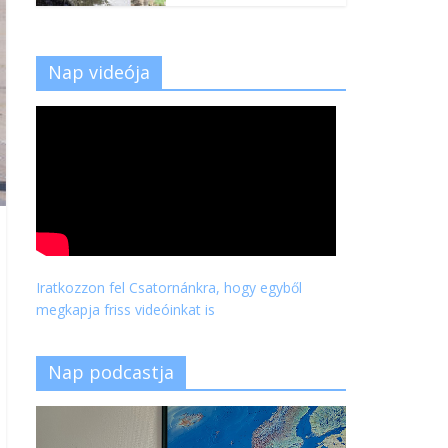
Nap videója
Iratkozzon fel Csatornánkra, hogy egyből
megkapja friss videóinkat is
Nap podcastja