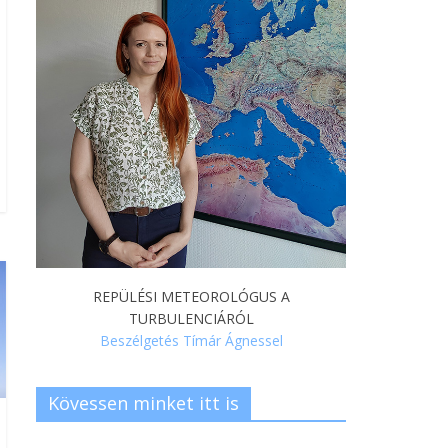
REPÜLÉSI METEOROLÓGUS A
TURBULENCIÁRÓL
Beszélgetés Tímár Ágnessel
Kövessen minket itt is