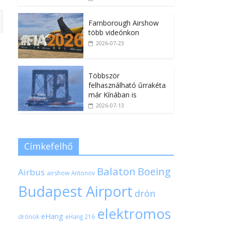
Farnborough Airshow
több videónkon
2026-07-23
Többször
felhasználható űrrakéta
már Kínában is
2026-07-13
Címkefelhő
Balaton
Boeing
Airbus
airshow
Antonov
Budapest Airport
drón
elektromos
eHang
drónok
eHang 216