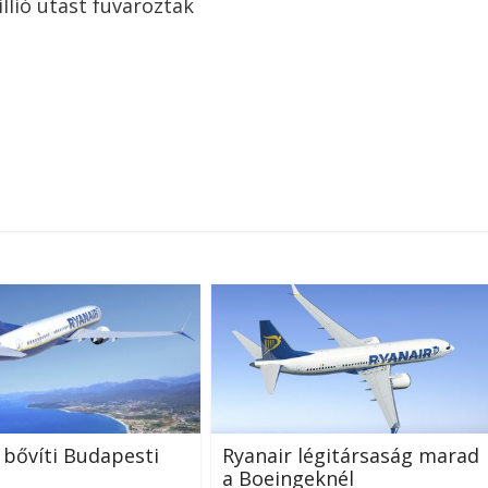
llió utast fuvaroztak
 bővíti Budapesti
Ryanair légitársaság marad
a Boeingeknél