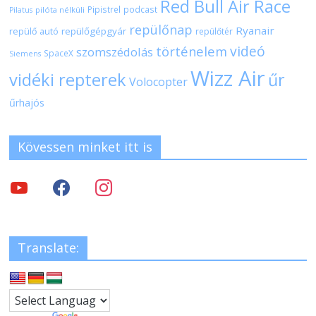
Red Bull Air Race
Pipistrel
podcast
pilóta nélküli
Pilatus
repülőnap
Ryanair
repülőgépgyár
repülő autó
repülőtér
videó
történelem
szomszédolás
SpaceX
Siemens
Wizz Air
vidéki repterek
űr
Volocopter
űrhajós
Kövessen minket itt is
Translate: