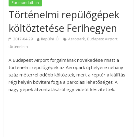
Pár mondatban
Történelmi repülőgépek
költöztetése Ferihegyen
,
,
2017-04-29
Repülni JÓ
Aeropark
Budapest Airport
történelem
A Budapest Airport forgalmának növekedése miatt a
történelmi repülőgépek az Aeropark új helyére néhány
száz méterrel odébb költöztek, mert a reptér a kiállítás
régi helyén bővíteni fogja a parkolási lehetőséget. A
nagy gépek átvontatásáról egy videót készítettek.