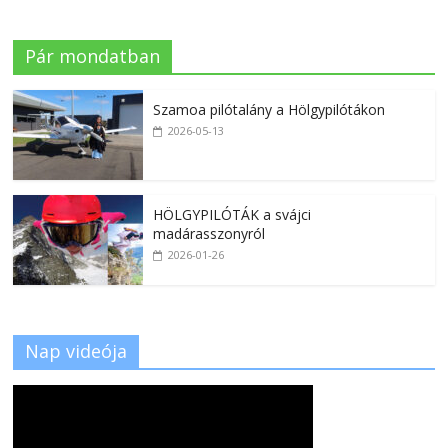
Pár mondatban
Szamoa pilótalány a Hölgypilótákon
2026-05-13
HÖLGYPILÓTÁK a svájci
madárasszonyról
2026-01-26
Nap videója