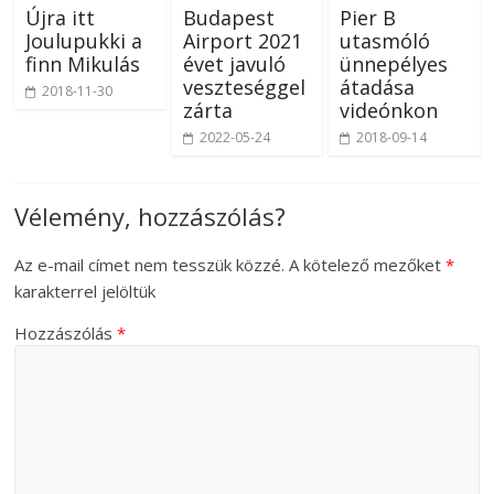
Újra itt
Budapest
Pier B
Joulupukki a
Airport 2021
utasmóló
finn Mikulás
évet javuló
ünnepélyes
veszteséggel
átadása
2018-11-30
zárta
videónkon
2022-05-24
2018-09-14
Vélemény, hozzászólás?
Az e-mail címet nem tesszük közzé.
A kötelező mezőket
*
karakterrel jelöltük
Hozzászólás
*