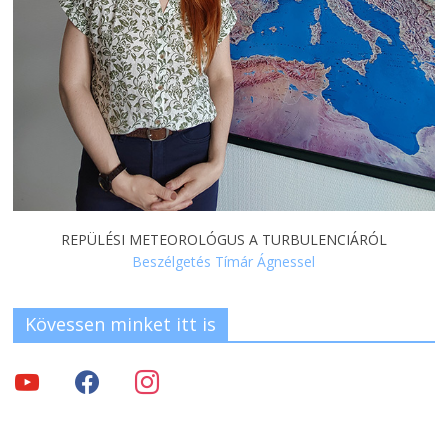
REPÜLÉSI METEOROLÓGUS A TURBULENCIÁRÓL
Beszélgetés Tímár Ágnessel
Kövessen minket itt is