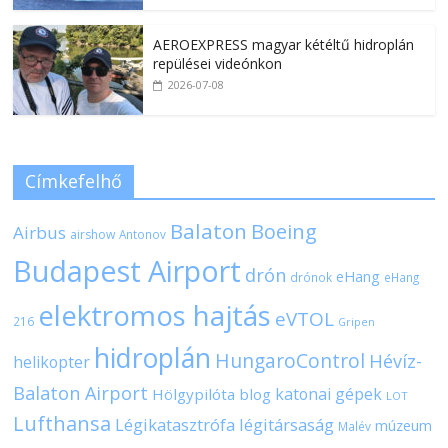
AEROEXPRESS magyar kétéltű hidroplán
repülései videónkon
2026-07-08
Címkefelhő
Balaton
Boeing
Airbus
airshow
Antonov
Budapest Airport
drón
eHang
drónok
eHang
elektromos hajtás
eVTOL
216
Gripen
hidroplán
HungaroControl
Hévíz-
helikopter
Balaton Airport
katonai gépek
Hölgypilóta blog
LOT
Lufthansa
Légikatasztrófa
légitársaság
múzeum
Malév