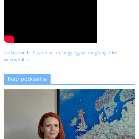
Iratkozzon fel Csatornánkra, hogy egyből megkapja friss
videóinkat is
Nap podcastja