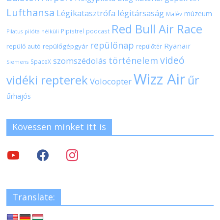
Lufthansa
Légikatasztrófa
légitársaság
múzeum
Malév
Red Bull Air Race
Pipistrel
podcast
pilóta nélküli
Pilatus
repülőnap
Ryanair
repülőgépgyár
repülő autó
repülőtér
videó
történelem
szomszédolás
SpaceX
Siemens
Wizz Air
vidéki repterek
űr
Volocopter
űrhajós
Kövessen minket itt is
Translate: