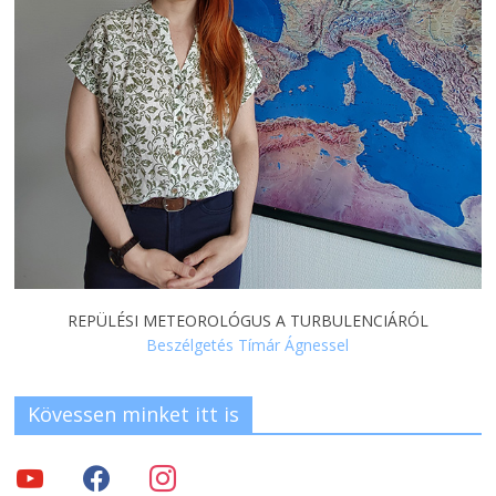
REPÜLÉSI METEOROLÓGUS A TURBULENCIÁRÓL
Beszélgetés Tímár Ágnessel
Kövessen minket itt is