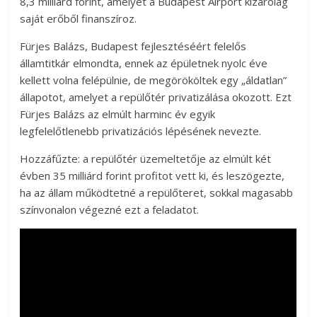
8,3 milliárd forint, amelyet a Budapest Airport kizárólag
saját erőből finanszíroz.
Fürjes Balázs, Budapest fejlesztéséért felelős
államtitkár elmondta, ennek az épületnek nyolc éve
kellett volna felépülnie, de megörököltek egy „áldatlan”
állapotot, amelyet a repülőtér privatizálása okozott. Ezt
Fürjes Balázs az elmúlt harminc év egyik
legfelelőtlenebb privatizációs lépésének nevezte.
Hozzáfűzte: a repülőtér üzemeltetője az elmúlt két
évben 35 milliárd forint profitot vett ki, és leszögezte,
ha az állam működtetné a repülőteret, sokkal magasabb
színvonalon végezné ezt a feladatot.