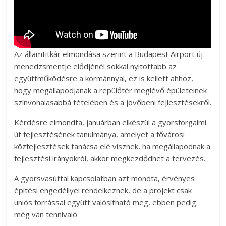
Az államtitkár elmondása szerint a Budapest Airport új
menedzsmentje elődjénél sokkal nyitottabb az
együttműködésre a kormánnyal, ez is kellett ahhoz,
hogy megállapodjanak a repülőtér meglévő épületeinek
színvonalasabbá tételében és a jövőbeni fejlesztésekről.
Kérdésre elmondta, januárban elkészül a gyorsforgalmi
út fejlesztésének tanulmánya, amelyet a fővárosi
közfejlesztések tanácsa elé visznek, ha megállapodnak a
fejlesztési irányokról, akkor megkezdődhet a tervezés.
A gyorsvasúttal kapcsolatban azt mondta, érvényes
építési engedéllyel rendelkeznek, de a projekt csak
uniós forrással együtt valósítható meg, ebben pedig
még van tennivaló.