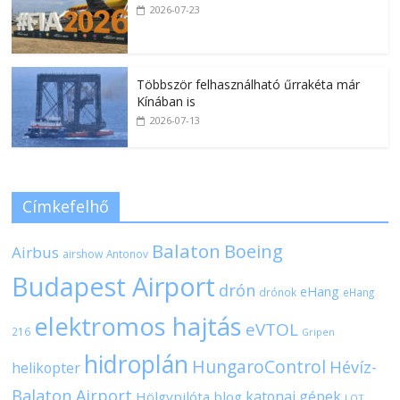
2026-07-23
Többször felhasználható űrrakéta már
Kínában is
2026-07-13
Címkefelhő
Balaton
Boeing
Airbus
airshow
Antonov
Budapest Airport
drón
eHang
drónok
eHang
elektromos hajtás
eVTOL
216
Gripen
hidroplán
HungaroControl
Hévíz-
helikopter
Balaton Airport
katonai gépek
Hölgypilóta blog
LOT