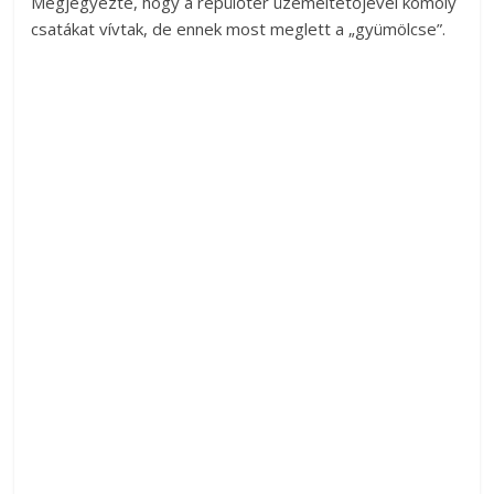
Megjegyezte, hogy a repülőtér üzemeltetőjével komoly
csatákat vívtak, de ennek most meglett a „gyümölcse”.