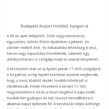
Budapest Airport fotóiból, hangot rá
A fél év alatt felépített, 5500 négyzetméteres,
egyszintes, hűtött-fűtött épületben a pihenő- és
várótér mellett étel- és italvásárlási lehetőség is lesz,
három nagy kapacitású mosdóblokk, valamint egy
dohányzóterasz is szolgálja majd az utasok kényelmét.
A tesztüzem után az új épület január 17-étől szolgálja ki
a forgalmat, a régi épület bontását azonnal megkezdik,
hogy a most átadott épület további bővítését is
elindíthassák. Ennek részeként a terület 11 500
négyzetméterre nő és a most meglévő 6 kapu mellé
további két gyalogos és hat, buszos beszállításra is
alkalmas kaput építenek fel. A beruházás teljes költsége