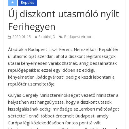
★
Repülés
Új diszkont utasmóló nyílt
Ferihegyen
2020-01-15
Repülni JÓ
Budapest Airport
Átadták a Budapest Liszt Ferenc Nemzetközi Repülőtér
új utasmólóját szerdán, ahol a diszkont légitársaságok
utasai kényelmesen várakozhatnak, amíg beszállhatnak
repülőgépeikbe; ezzel egy időben az eddigi,
kényelmetlen „bádogvárost” pedig elkezdi lebontani a
repülőtér üzemeltetője.
Gulyás Gergely Miniszterelnökséget vezető miniszter a
helyszínen azt hangsúlyozta, hogy a diszkont utasok
kiszolgálásának eddigi minősége az „emberi méltóságot
sértette”, ennél többet érdemelt Budapest, amely
Európa légi közlekedésében fontos ponttá vált.