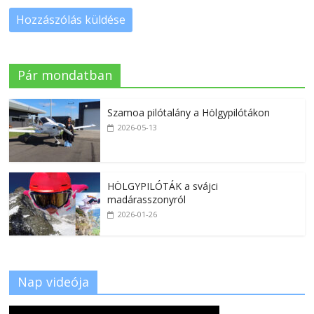
Pár mondatban
Szamoa pilótalány a Hölgypilótákon
2026-05-13
HÖLGYPILÓTÁK a svájci
madárasszonyról
2026-01-26
Nap videója