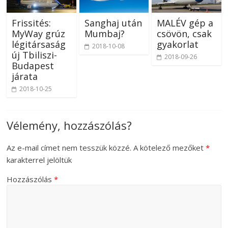
Frissités:
Sanghaj után
MALÉV gép a
MyWay grúz
Mumbaj?
csövön, csak
légitársaság
gyakorlat
2018-10-08
új Tbiliszi-
2018-09-26
Budapest
járata
2018-10-25
Vélemény, hozzászólás?
Az e-mail címet nem tesszük közzé.
A kötelező mezőket
*
karakterrel jelöltük
Hozzászólás
*