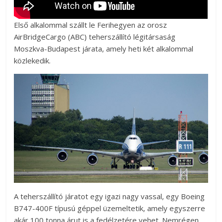
Első alkalommal szállt le Ferihegyen az orosz
AirBridgeCargo (ABC) teherszállító légitársaság
Moszkva-Budapest járata, amely heti két alkalommal
közlekedik.
A teherszállító járatot egy igazi nagy vassal, egy Boeing
B747-400F típusú géppel üzemeltetik, amely egyszerre
akár 100 tonna árut is a fedélzetére vehet. Nemrégen