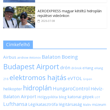
AEROEXPRESS magyar kétéltű hidroplán
repülései videónkon
2026-07-08
Címkefelhő
Balaton
Boeing
Airbus
airshow
Antonov
Budapest Airport
drón
eHang
drónok
eHang
elektromos hajtás
eVTOL
216
Gripen
hidroplán
HungaroControl
Hévíz-
helikopter
Balaton Airport
katonai gépek
Hölgypilóta blog
LOT
Lufthansa
Légikatasztrófa
légitársaság
múzeum
Malév