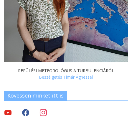
REPÜLÉSI METEOROLÓGUS A TURBULENCIÁRÓL
Beszélgetés Tímár Ágnessel
Kövessen minket itt is