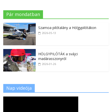
Pár mondatban
Szamoa pilótalány a Hölgypilótákon
2026-05-13
HÖLGYPILÓTÁK a svájci
madárasszonyról
2026-01-26
Nap videója