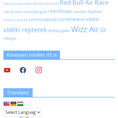
Red Bull Air Race
Pipistrel
podcast
pilóta nélküli
Pilatus
repülőnap
Ryanair
repülőgépgyár
repülő autó
repülőtér
videó
történelem
szomszédolás
SpaceX
Siemens
Wizz Air
vidéki repterek
űr
Volocopter
űrhajós
Kövessen minket itt is
Translate: