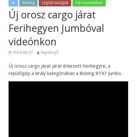
★
Boeing
Légitársaságok
Pár mondatban
Új orosz cargo járat
Ferihegyen Jumbóval
videónkon
2018-06-27
Repülni JÓ
Új orosz cargo járat járat érkezett Ferihegyre, a
repülőgép a király kategóriában a Boeing B747 Jumbo.