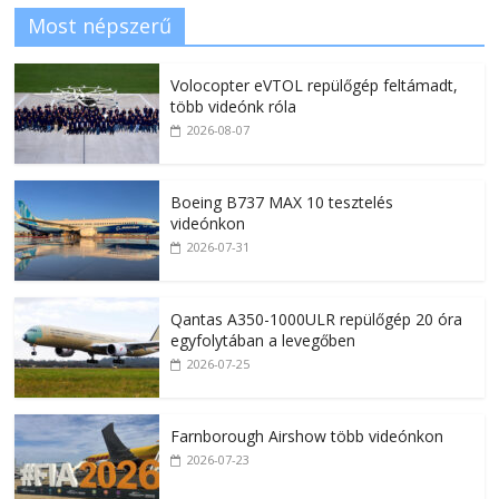
Most népszerű
Volocopter eVTOL repülőgép feltámadt,
több videónk róla
2026-08-07
Boeing B737 MAX 10 tesztelés
videónkon
2026-07-31
Qantas A350-1000ULR repülőgép 20 óra
egyfolytában a levegőben
2026-07-25
Farnborough Airshow több videónkon
2026-07-23