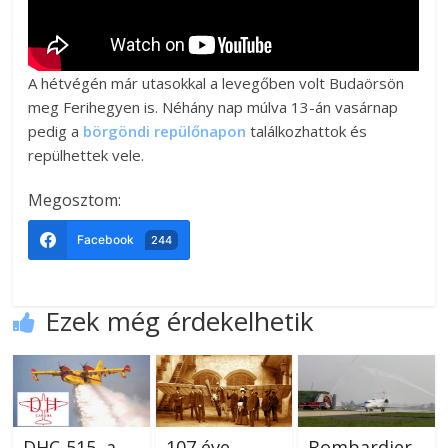
A hétvégén már utasokkal a levegőben volt Budaörsön
meg Ferihegyen is. Néhány nap múlva 13-án vasárnap
pedig a
börgöndi repülőnapon
találkozhattok és
repülhettek vele.
Megosztom:
Facebook
244
Ezek még érdekelhetik
DHC-515, a
107 éve
Bombardier