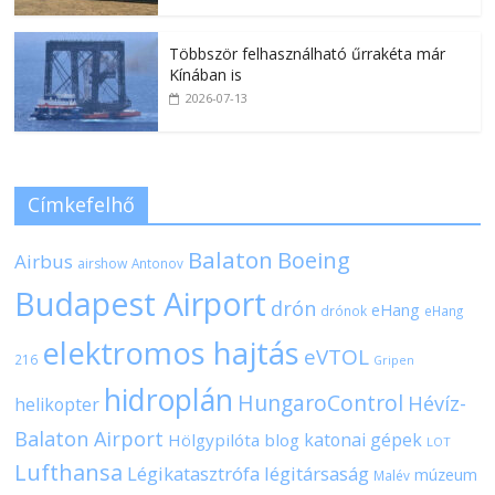
Többször felhasználható űrrakéta már
Kínában is
2026-07-13
Címkefelhő
Balaton
Boeing
Airbus
airshow
Antonov
Budapest Airport
drón
eHang
drónok
eHang
elektromos hajtás
eVTOL
216
Gripen
hidroplán
HungaroControl
Hévíz-
helikopter
Balaton Airport
katonai gépek
Hölgypilóta blog
LOT
Lufthansa
Légikatasztrófa
légitársaság
múzeum
Malév