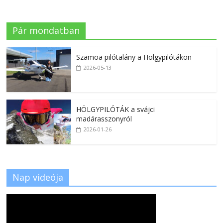
Pár mondatban
Szamoa pilótalány a Hölgypilótákon
2026-05-13
HÖLGYPILÓTÁK a svájci
madárasszonyról
2026-01-26
Nap videója