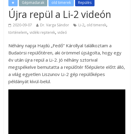
★
Gépmadarak
old timerek
Repülés
Újra repül a Li-2 videón
,
,
2020-09-07
Dr. Varga Sándor
Li-2
old timerek
,
,
történelem
vidéki repterek
videó
Néhány napja Hajdú „Fedő” Károllyal találkoztam a
Budaörsi repülőtéren, aki örömmel újságolta, hogy egy
év után újra repül a Li-2. Jó néhány sztorival
megspékelve bemutatta a repülőtér főépülete előtt álló,
a világ egyetlen Liszunov Li-2 gép repülőképes
példányát kívül-belül.