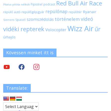
Red Bull Air Race
Pipistrel
podcast
pilóta nélküli
Pilatus
repülőnap
Ryanair
repülőgépgyár
repülő autó
repülőtér
videó
történelem
szomszédolás
SpaceX
Siemens
Wizz Air
vidéki repterek
űr
Volocopter
űrhajós
Kövessen minket itt is
Translate: