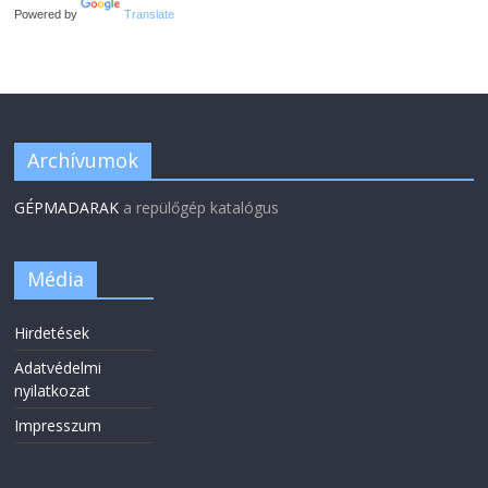
Powered by
Translate
Archívumok
GÉPMADARAK
a repülőgép katalógus
Média
Hirdetések
Adatvédelmi
nyilatkozat
Impresszum