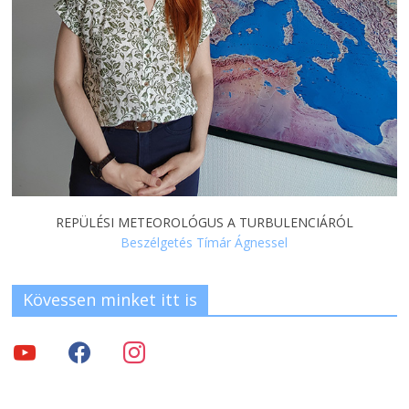
REPÜLÉSI METEOROLÓGUS A TURBULENCIÁRÓL
Beszélgetés Tímár Ágnessel
Kövessen minket itt is