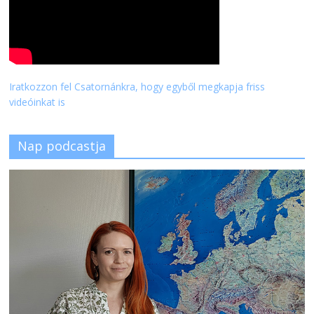
Iratkozzon fel Csatornánkra, hogy egyből megkapja friss
videóinkat is
Nap podcastja