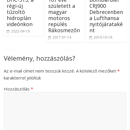
régi-új
született a
CRJ900
tűzoltó
magyar
Debrecenben
hidroplán
motoros
a Lufthansa
videónkon
repülés
nyitójárataké
Rákosmezőn
nt
2022-04-19
2017-01-14
2016-10-18
Vélemény, hozzászólás?
Az e-mail címet nem tesszük közzé.
A kötelező mezőket
*
karakterrel jelöltük
Hozzászólás
*