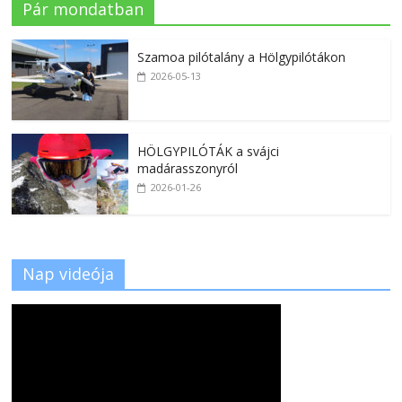
Pár mondatban
Szamoa pilótalány a Hölgypilótákon
2026-05-13
HÖLGYPILÓTÁK a svájci
madárasszonyról
2026-01-26
Nap videója