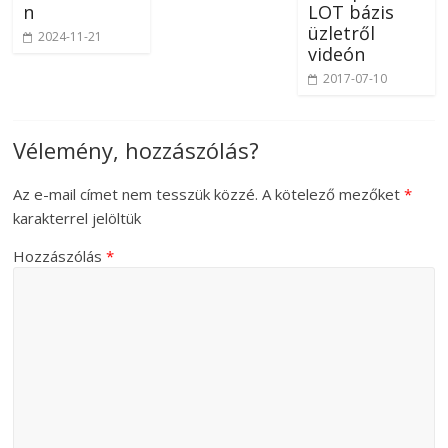
n
LOT bázis
üzletről
2024-11-21
videón
2017-07-10
Vélemény, hozzászólás?
Az e-mail címet nem tesszük közzé.
A kötelező mezőket
*
karakterrel jelöltük
Hozzászólás
*