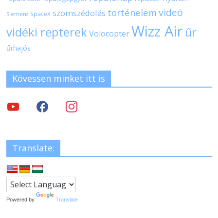
videó
történelem
szomszédolás
SpaceX
Siemens
Wizz Air
vidéki repterek
űr
Volocopter
űrhajós
Kövessen minket itt is
Translate:
Powered by
Translate