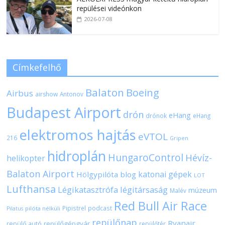
repülései videónkon
2026-07-08
Címkefelhő
Balaton
Boeing
Airbus
airshow
Antonov
Budapest Airport
drón
eHang
drónok
eHang
elektromos hajtás
eVTOL
216
Gripen
hidroplán
HungaroControl
Hévíz-
helikopter
Balaton Airport
katonai gépek
Hölgypilóta blog
LOT
Lufthansa
Légikatasztrófa
légitársaság
múzeum
Malév
Red Bull Air Race
Pipistrel
podcast
pilóta nélküli
Pilatus
repülőnap
Ryanair
repülőgépgyár
repülő autó
repülőtér