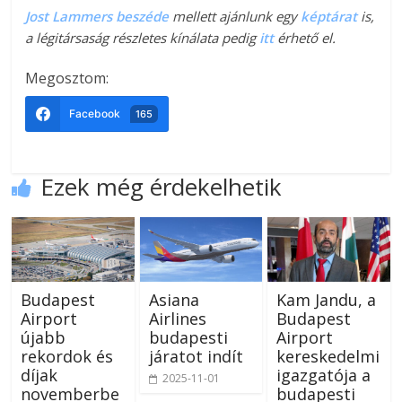
Jost Lammers beszéde
mellett ajánlunk egy
képtárat
is,
a légitársaság részletes kínálata pedig
itt
érhető el.
Megosztom:
Facebook
165
Ezek még érdekelhetik
Budapest
Asiana
Kam Jandu, a
Airport
Airlines
Budapest
újabb
budapesti
Airport
rekordok és
járatot indít
kereskedelmi
díjak
igazgatója a
2025-11-01
novemberbe
budapesti