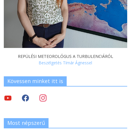
REPÜLÉSI METEOROLÓGUS A TURBULENCIÁRÓL
Beszélgetés Tímár Ágnessel
Kövessen minket itt is
Most népszerű