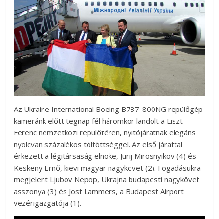
Az Ukraine International Boeing B737-800NG repülőgép
kameránk előtt tegnap fél háromkor landolt a Liszt
Ferenc nemzetközi repülőtéren, nyitójáratnak elegáns
nyolcvan százalékos töltöttséggel. Az első járattal
érkezett a légitársaság elnöke, Jurij Mirosnyikov (4) és
Keskeny Ernő, kievi magyar nagykövet (2). Fogadásukra
megjelent Ljubov Nepop, Ukrajna budapesti nagykövet
asszonya (3) és Jost Lammers, a Budapest Airport
vezérigazgatója (1).