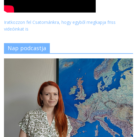
Iratkozzon fel Csatornánkra, hogy egyből megkapja friss
videóinkat is
Nap podcastja