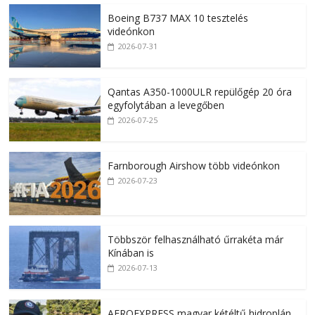
Boeing B737 MAX 10 tesztelés
videónkon
2026-07-31
Qantas A350-1000ULR repülőgép 20 óra
egyfolytában a levegőben
2026-07-25
Farnborough Airshow több videónkon
2026-07-23
Többször felhasználható űrrakéta már
Kínában is
2026-07-13
AEROEXPRESS magyar kétéltű hidroplán