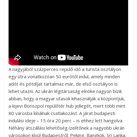
A nagyjából százperces repülő idő a turista osztályon
egy útra vonatkozóan 50 eurótól indul, amely minden
adót és pótdíjat tartalmaz már, de első osztályon is
lehet utazni. Az ukrán légitársaság elnöke nagyon bízik
abban, hogy a magyar utasok kihasználják a központjuk,
a kijevi Boriszpol repülőtér hub jellegét, mert több mint
80 városba kínálnak csatlakozást. A járat budapesti
indulási ideje – 15 óra 20 perc – is ehhez lett hangolva.
Néhány átszállási lehetőség ízelítőnek a nagyobb ukrán
városokon kívül Budapestről: Peking, Bangkok, Sri Lanka,