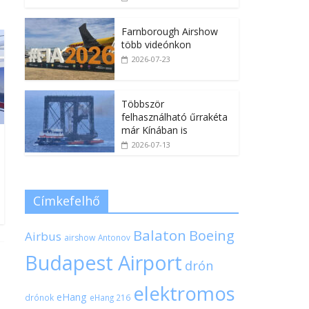
Farnborough Airshow
több videónkon
2026-07-23
Többször
felhasználható űrrakéta
már Kínában is
2026-07-13
Címkefelhő
Balaton
Boeing
Airbus
airshow
Antonov
Budapest Airport
drón
elektromos
eHang
drónok
eHang 216