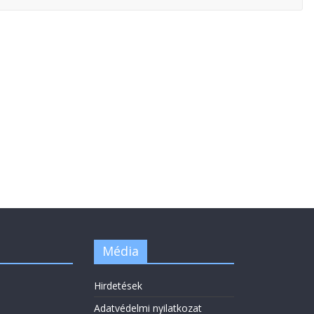
Média
Hirdetések
Adatvédelmi nyilatkozat