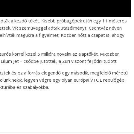
 adták a kezdő tőkét. Kisebb próbagépek után egy 11 méteres
tettek. VR szemüveggel adtak utasélményt, Csontváz néven
felhívták magukra a figyelmet. Közben nőtt a csapat is, ahogy
 eurós körrel közel 5 millióra növelni az alaptőkét. Miközben
ium Jet – csődbe jutottak, a Zuri viszont fejlődni tudott.
öztek és ez a forrás elegendő egy második, megfelelő méretű
lunk nekik, legyen végre egy olyan európai VTOL repülőgép,
ruktúrába és szabályokba.