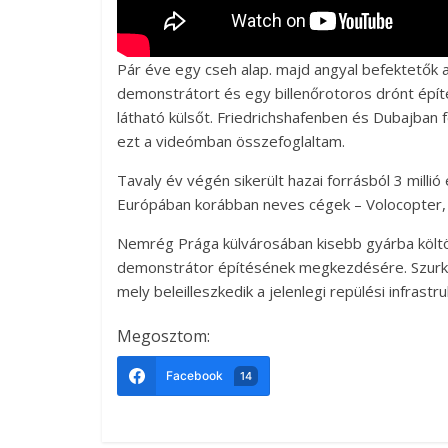
Pár éve egy cseh alap. majd angyal befektetők
demonstrátort és egy billenőrotoros drónt épí
látható külsőt. Friedrichshafenben és Dubajban 
ezt a videómban összefoglaltam.
Tavaly év végén sikerült hazai forrásból 3 millió
Európában korábban neves cégek – Volocopter, Lil
Nemrég Prága külvárosában kisebb gyárba költ
demonstrátor építésének megkezdésére. Szurko
mely beleilleszkedik a jelenlegi repülési infrast
Megosztom:
Facebook
14