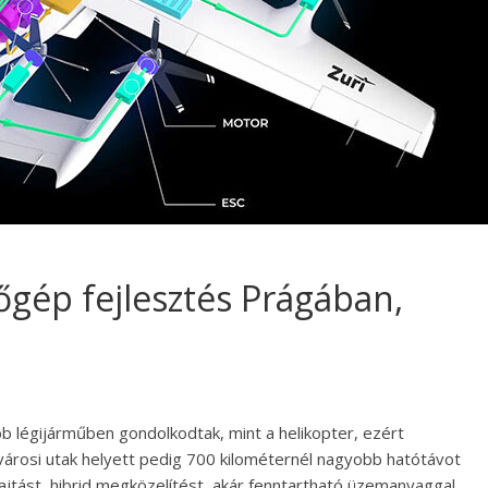
őgép fejlesztés Prágában,
b légijárműben gondolkodtak, mint a helikopter, ezért
 városi utak helyett pedig 700 kilométernél nagyobb hatótávot
ajtást, hibrid megközelítést, akár fenntartható üzemanyaggal