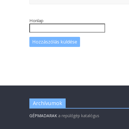
Honlap
Archívumok
GÉPMADARAK
a repülőgép katalógus