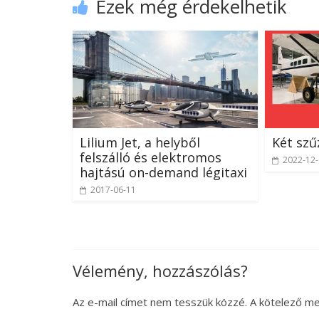
Ezek még érdekelhetik
Lilium Jet, a helyből
Két sz
felszálló és elektromos
2022-12
hajtású on-demand légitaxi
2017-06-11
Vélemény, hozzászólás?
Az e-mail címet nem tesszük közzé.
A kötelező m