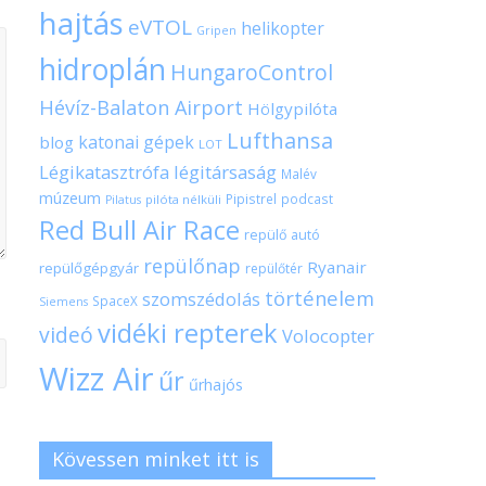
hajtás
eVTOL
helikopter
Gripen
hidroplán
HungaroControl
Hévíz-Balaton Airport
Hölgypilóta
Lufthansa
katonai gépek
blog
LOT
Légikatasztrófa
légitársaság
Malév
múzeum
Pipistrel
podcast
pilóta nélküli
Pilatus
Red Bull Air Race
repülő autó
repülőnap
Ryanair
repülőgépgyár
repülőtér
történelem
szomszédolás
SpaceX
Siemens
vidéki repterek
videó
Volocopter
Wizz Air
űr
űrhajós
Kövessen minket itt is