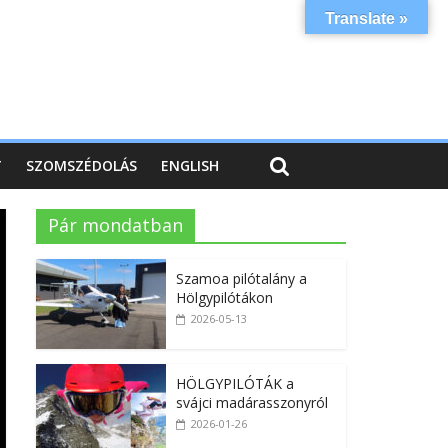
Translate »
T
SZOMSZÉDOLÁS
ENGLISH
Pár mondatban
Szamoa pilótalány a
Hölgypilótákon
2026-05-13
HÖLGYPILÓTÁK a
svájci madárasszonyról
2026-01-26