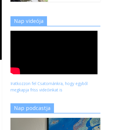
Nap videója
Iratkozzon fel Csatornánkra, hogy egyből
megkapja friss videóinkat is
Nap podcastja