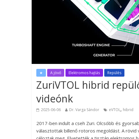
★
A jövő
Elektromos hajtás
Repülés
ZuriVTOL hibrid repül
videónk
,
2025-06-06
Dr. Varga Sándor
eVTOL
hibrid
2017-ben indult a cseh Zuri. Olcsóbb és gyorsab
választottak billenő rotoros megoldást. A rövid
céloztak meg. Elvetették a tisztán elektromos h