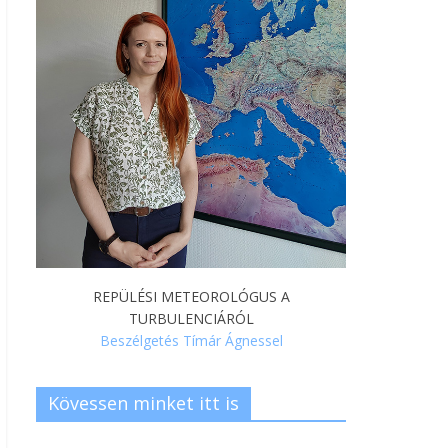
REPÜLÉSI METEOROLÓGUS A
TURBULENCIÁRÓL
Beszélgetés Tímár Ágnessel
Kövessen minket itt is