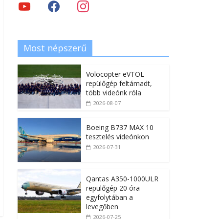
Most népszerű
Volocopter eVTOL
repülőgép feltámadt,
több videónk róla
2026-08-07
Boeing B737 MAX 10
tesztelés videónkon
2026-07-31
Qantas A350-1000ULR
repülőgép 20 óra
egyfolytában a
levegőben
2026-07-25