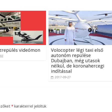
űzrepülés videómon
Volocopter légi taxi első
autonóm repülése
-02
Dubajban, még utasok
nélkül, de koronahercegi
indítással
2017-09-27
ezőket
*
karakterrel jelöltük