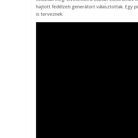
hajtott fedélzeti generátort választottak. Egy p
is terveznek.