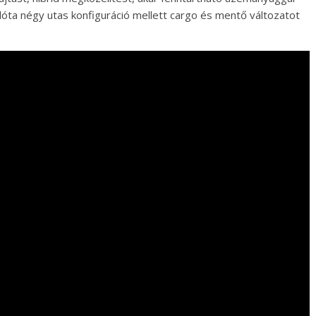
ilóta négy utas konfiguráció mellett cargo és mentő változatot