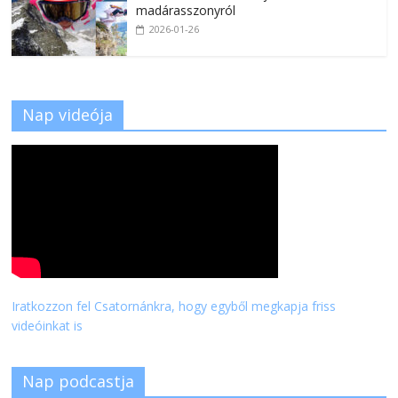
madárasszonyról
2026-01-26
Nap videója
Iratkozzon fel Csatornánkra, hogy egyből megkapja friss
videóinkat is
Nap podcastja