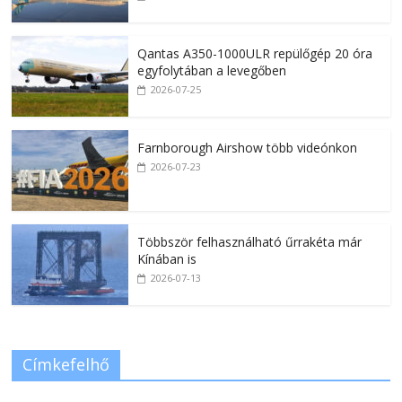
Qantas A350-1000ULR repülőgép 20 óra
egyfolytában a levegőben
2026-07-25
Farnborough Airshow több videónkon
2026-07-23
Többször felhasználható űrrakéta már
Kínában is
2026-07-13
Címkefelhő