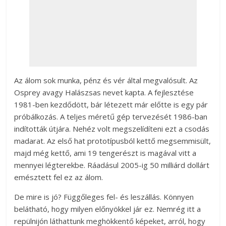
Az álom sok munka, pénz és vér által megvalósult. Az
Osprey avagy Halászsas nevet kapta. A fejlesztése
1981-ben kezdődött, bár létezett már előtte is egy pár
próbálkozás. A teljes méretű gép tervezését 1986-ban
indították útjára. Nehéz volt megszelídíteni ezt a csodás
madarat. Az első hat prototípusból kettő megsemmisült,
majd még kettő, ami 19 tengerészt is magával vitt a
mennyei légterekbe. Ráadásul 2005-ig 50 milliárd dollárt
emésztett fel ez az álom.
De mire is jó? Függőleges fel- és leszállás. Könnyen
belátható, hogy milyen előnyökkel jár ez. Nemrég itt a
repülnijón láthattunk meghökkentő képeket, arról, hogy