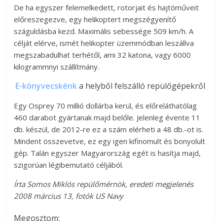
De ha egyszer felemelkedett, rotorjait és hajtóműveit
előreszegezve, egy helikoptert megszégyenítő
száguldásba kezd. Maximális sebessége 509 km/h. A
célját elérve, ismét helikopter üzemmódban leszállva
megszabadulhat terhétől, ami 32 katona, vagy 6000
kilogrammnyi szállítmány.
E-könyvecskénk
a helyből felszálló repülőgépekről
Egy Osprey 70 millió dollárba kerül, és előreláthatólag
460 darabot gyártanak majd belőle. Jelenleg évente 11
db. készül, de 2012-re ez a szám elérheti a 48 db.-ot is.
Mindent összevetve, ez egy igen kifinomult és bonyolult
gép. Talán egyszer Magyarország egét is hasítja majd,
szigorúan légibemutató céljából.
Írta Somos Miklós repülőmérnök, eredeti megjelenés
2008 március 13, fotók US Navy
Megosztom: