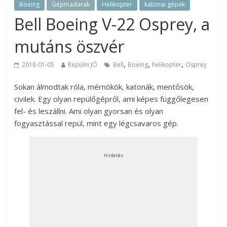
Boeing
Gépmadarak
Helikopter
katonai gépek
Bell Boeing V-22 Osprey, a
mutáns öszvér
,
,
,
2018-01-05
Repülni JÓ
Bell
Boeing
helikopter
Osprey
Sokan álmodtak róla, mérnökök, katonák, mentősök,
civilek. Egy olyan repülőgépről, ami képes függőlegesen
fel- és leszállni. Ami olyan gyorsan és olyan
fogyasztással repül, mint egy légcsavaros gép.
Hirdetés