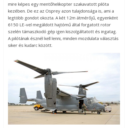
mire képes egy mentőhelikopter szakavatott pilóta
kezében. De ez az Osprey azon tulajdonsága is, ami a
legtöbb gondot okozta. A két 12m átmérőjű, egyenként
6150 LE-vel megáldott hajtómű által forgatott rotor
szelén támaszkodó gép igen kiszolgáltatott és ingatag.
A pilótának észnél kell lenni, minden mozdulata választás
siker és kudarc között.