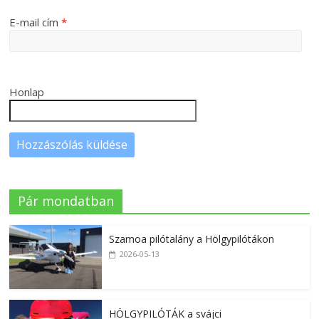
E-mail cím
*
Honlap
Pár mondatban
Szamoa pilótalány a Hölgypilótákon
2026-05-13
HÖLGYPILÓTÁK a svájci