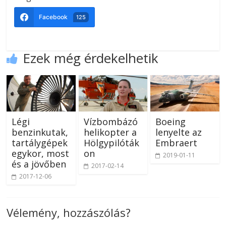
Facebook
125
Ezek még érdekelhetik
Légi
Vízbombázó
Boeing
benzinkutak,
helikopter a
lenyelte az
tartálygépek
Hölgypilóták
Embraert
egykor, most
on
2019-01-11
és a jövőben
2017-02-14
2017-12-06
Vélemény, hozzászólás?