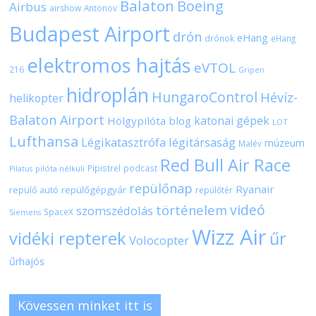
Balaton
Boeing
Airbus
airshow
Antonov
Budapest Airport
drón
eHang
drónok
eHang
elektromos hajtás
eVTOL
216
Gripen
hidroplán
HungaroControl
Hévíz-
helikopter
Balaton Airport
katonai gépek
Hölgypilóta blog
LOT
Lufthansa
Légikatasztrófa
légitársaság
múzeum
Malév
Red Bull Air Race
Pipistrel
podcast
pilóta nélküli
Pilatus
repülőnap
Ryanair
repülőgépgyár
repülő autó
repülőtér
videó
történelem
szomszédolás
SpaceX
Siemens
Wizz Air
vidéki repterek
űr
Volocopter
űrhajós
Kövessen minket itt is