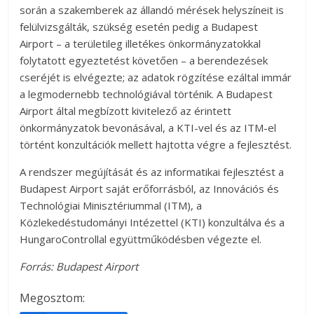
során a szakemberek az állandó mérések helyszíneit is
felülvizsgálták, szükség esetén pedig a Budapest
Airport – a területileg illetékes önkormányzatokkal
folytatott egyeztetést követően – a berendezések
cseréjét is elvégezte; az adatok rögzítése ezáltal immár
a legmodernebb technológiával történik. A Budapest
Airport által megbízott kivitelező az érintett
önkormányzatok bevonásával, a KTI-vel és az ITM-el
történt konzultációk mellett hajtotta végre a fejlesztést.
A rendszer megújítását és az informatikai fejlesztést a
Budapest Airport saját erőforrásból, az Innovációs és
Technológiai Minisztériummal (ITM), a
Közlekedéstudományi Intézettel (KTI) konzultálva és a
HungaroControllal együttműködésben végezte el.
Forrás: Budapest Airport
Megosztom: