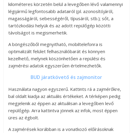
kilométeres körzetén belül a levegőben lévő valamennyi
légijármű legfontosabb adatairól (pl. azonosítójáról,
magasságáról, sebességéről, típusáról, stb.); sőt, a
tartózkodási helyük és az adott repülőgép közötti
távolságot is megismerhetik.
A böngészőből megnyitható, mobiltelefonra is
optimalizált felület felhasználóbarát és könnyen
kezelhető, melynek köszönhetően a repülési és
zajmérési adatok egyszerűen értelmezhetők.
BUD járatkövető és zajmonitor
Használata nagyon egyszerű. Kattints rá a zajmérőkre,
bal oldalt kiadja az aktuális értékeket. A térképen pedig
megjelenik az éppen az aktuálisan a levegőben levő
repülőgép. Arra kattintva jönnek az infok, most éppen
üres az égbolt.
A zajmérések korábban is a vonatkozó előírásoknak