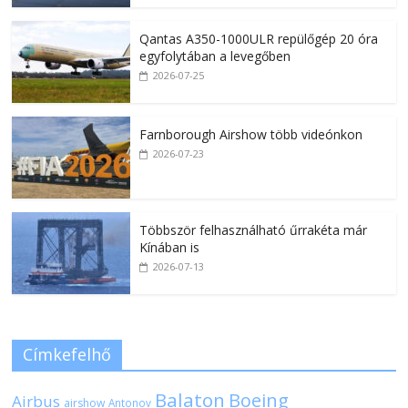
Qantas A350-1000ULR repülőgép 20 óra
egyfolytában a levegőben
2026-07-25
Farnborough Airshow több videónkon
2026-07-23
Többször felhasználható űrrakéta már
Kínában is
2026-07-13
Címkefelhő
Balaton
Boeing
Airbus
airshow
Antonov