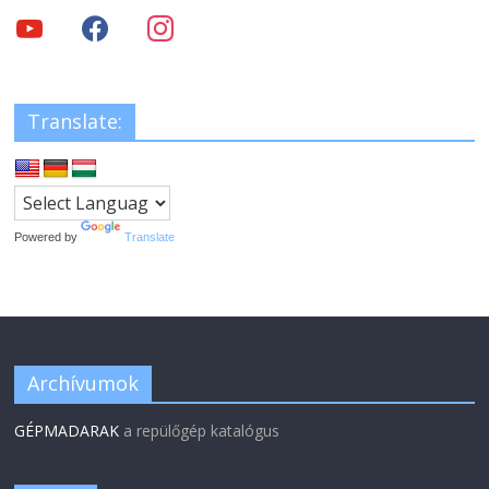
Translate:
Powered by
Translate
Archívumok
GÉPMADARAK
a repülőgép katalógus