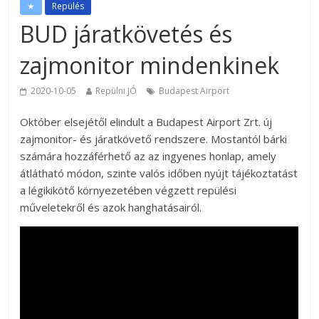
★
Repülés
BUD járatkövetés és
zajmonitor mindenkinek
2020-10-05
Repülni JÓ
Budapest Airport
Október elsejétől elindult a Budapest Airport Zrt. új
zajmonitor- és járatkövető rendszere. Mostantól bárki
számára hozzáférhető az az ingyenes honlap, amely
átlátható módon, szinte valós időben nyújt tájékoztatást
a légikikötő környezetében végzett repülési
műveletekről és azok hanghatásairól.