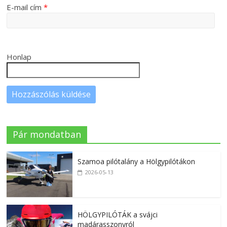
E-mail cím
*
Honlap
Pár mondatban
Szamoa pilótalány a Hölgypilótákon
2026-05-13
HÖLGYPILÓTÁK a svájci
madárasszonyról