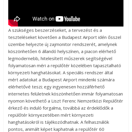
A szükséges beszerzéseket, a tervezést és a
teszteléseket követően a Budapest Airport idén ősszel
üzembe helyezte új zajmonitor rendszerét, amelynek
köszönhetően 6 állandó helyszínen, a piacon elérhető
legmodernebb, hitelesített műszerek segítségével
folyamatosan méri a repülőtér közelében tapasztalható
környezeti hanghatásokat. A speciális rendszer által
mért adatokat a Budapest Airport mindenki számára
elérhetővé teszi; egy ingyenesen hozzáférhető
internetes felületnek köszönhetően immár folyamatosan
nyomon követhető a Liszt Ferenc Nemzetközi Repülőtér
érkező és induló forgalma, továbbá az érdeklődők a
repülőtér környezetében mért környezeti
hanghatásokról is tájékozódhatnak. A felhasználók
pontos, animált képet kaphatnak a repülőtér 60