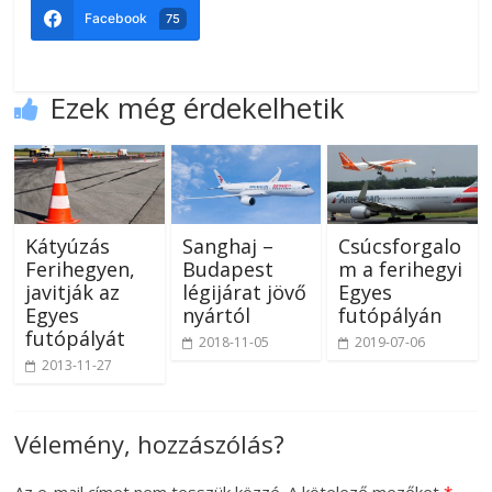
Facebook
75
Ezek még érdekelhetik
Kátyúzás
Sanghaj –
Csúcsforgalo
Ferihegyen,
Budapest
m a ferihegyi
javitják az
légijárat jövő
Egyes
Egyes
nyártól
futópályán
futópályát
2018-11-05
2019-07-06
2013-11-27
Vélemény, hozzászólás?