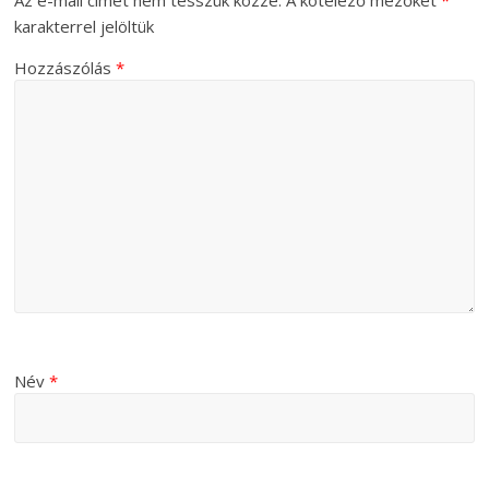
Az e-mail címet nem tesszük közzé.
A kötelező mezőket
*
karakterrel jelöltük
Hozzászólás
*
Név
*