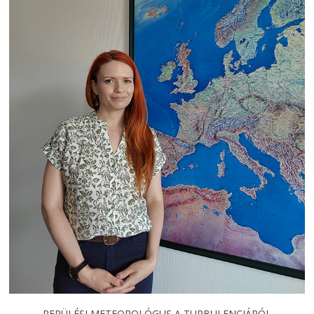
REPÜLÉSI METEOROLÓGUS A TURBULENCIÁRÓL