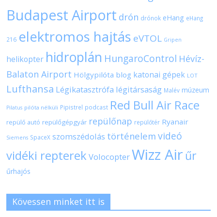
Budapest Airport
drón
eHang
drónok
eHang
elektromos hajtás
eVTOL
216
Gripen
hidroplán
HungaroControl
Hévíz-
helikopter
Balaton Airport
katonai gépek
Hölgypilóta blog
LOT
Lufthansa
Légikatasztrófa
légitársaság
múzeum
Malév
Red Bull Air Race
Pipistrel
podcast
pilóta nélküli
Pilatus
repülőnap
Ryanair
repülőgépgyár
repülő autó
repülőtér
videó
történelem
szomszédolás
SpaceX
Siemens
Wizz Air
vidéki repterek
űr
Volocopter
űrhajós
Kövessen minket itt is