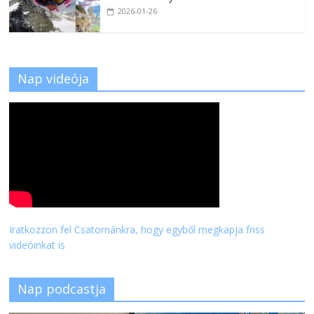
2026-01-26
Nap videója
Iratkozzon fel Csatornánkra, hogy egyből megkapja friss
videóinkat is
Nap podcastja