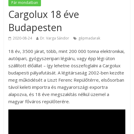
Pár mondatban
Cargolux 18 éve
Budapesten
2020-08-24
Dr. Varga Sándor
gépmadarak
18 év, 3500 járat, több, mint 200 000 tonna elektronikai,
autóipari, gyógyszeripari légiáru, vagy épp légi úton
szállított élőállat – így lehetne összefoglalni a Cargolux
budapesti pályafutását. A légitársaság 2002-ben kezdte
meg működését a Liszt Ferenc Repülőtérre, elsősorban
távol keleti importra és magyarországi exportra
alapozva, és 18 éve megszakítás nélkül üzemel a
magyar főváros repülőterére.