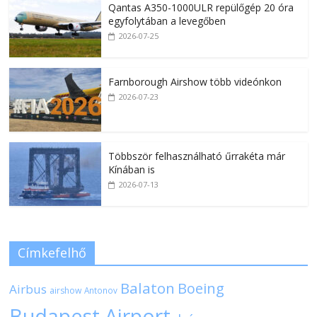
Qantas A350-1000ULR repülőgép 20 óra
egyfolytában a levegőben
2026-07-25
Farnborough Airshow több videónkon
2026-07-23
Többször felhasználható űrrakéta már
Kínában is
2026-07-13
Címkefelhő
Balaton
Boeing
Airbus
airshow
Antonov
Budapest Airport