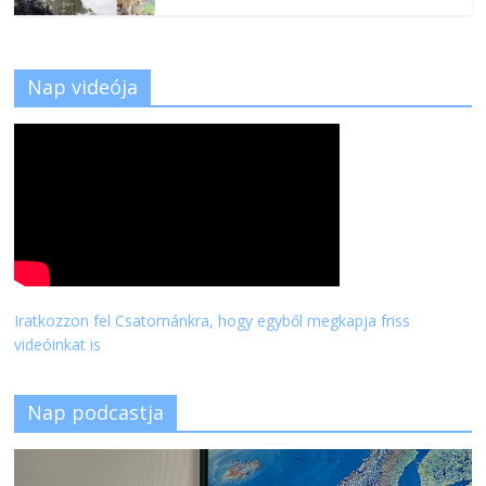
Nap videója
Iratkozzon fel Csatornánkra, hogy egyből megkapja friss
videóinkat is
Nap podcastja