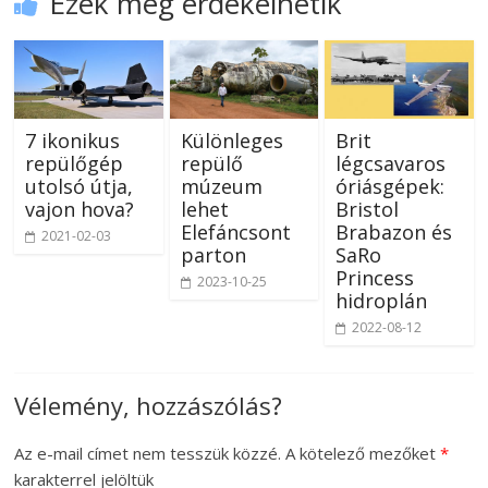
Ezek még érdekelhetik
7 ikonikus
Különleges
Brit
repülőgép
repülő
légcsavaros
utolsó útja,
múzeum
óriásgépek:
vajon hova?
lehet
Bristol
Elefáncsont
Brabazon és
2021-02-03
parton
SaRo
Princess
2023-10-25
hidroplán
2022-08-12
Vélemény, hozzászólás?
Az e-mail címet nem tesszük közzé.
A kötelező mezőket
*
karakterrel jelöltük