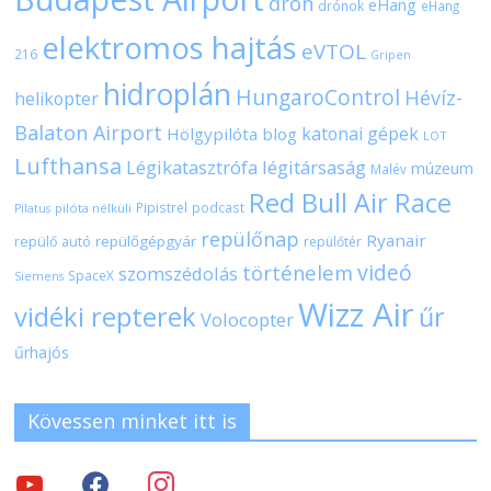
drón
eHang
drónok
eHang
elektromos hajtás
eVTOL
216
Gripen
hidroplán
HungaroControl
Hévíz-
helikopter
Balaton Airport
katonai gépek
Hölgypilóta blog
LOT
Lufthansa
Légikatasztrófa
légitársaság
múzeum
Malév
Red Bull Air Race
Pipistrel
podcast
pilóta nélküli
Pilatus
repülőnap
Ryanair
repülőgépgyár
repülő autó
repülőtér
videó
történelem
szomszédolás
SpaceX
Siemens
Wizz Air
vidéki repterek
űr
Volocopter
űrhajós
Kövessen minket itt is