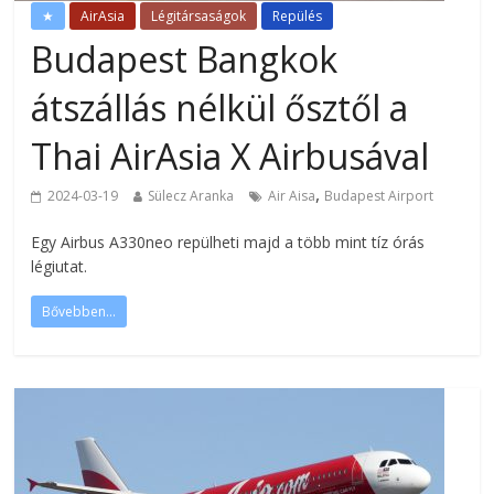
★
AirAsia
Légitársaságok
Repülés
Budapest Bangkok
átszállás nélkül ősztől a
Thai AirAsia X Airbusával
,
2024-03-19
Sülecz Aranka
Air Aisa
Budapest Airport
Egy Airbus A330neo repülheti majd a több mint tíz órás
légiutat.
Bővebben...