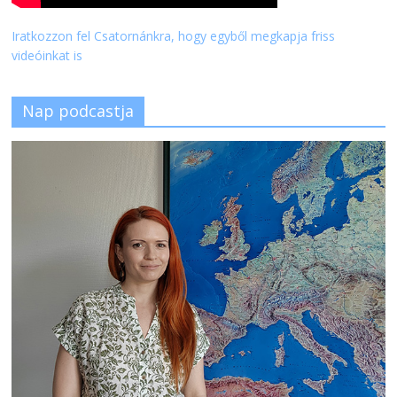
Iratkozzon fel Csatornánkra, hogy egyből megkapja friss
videóinkat is
Nap podcastja