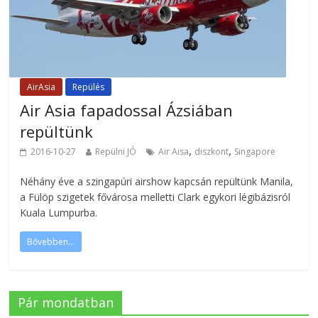
AirAsia
Repülés
Air Asia fapadossal Ázsiában
repültünk
,
,
2016-10-27
Repülni JÓ
Air Aisa
diszkont
Singapore
Néhány éve a szingapúri airshow kapcsán repültünk Manila,
a Fülöp szigetek fővárosa melletti Clark egykori légibázisról
Kuala Lumpurba.
Bővebben...
Pár mondatban