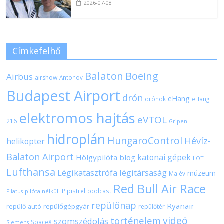
2026-07-08
Címkefelhő
Balaton
Boeing
Airbus
airshow
Antonov
Budapest Airport
drón
eHang
drónok
eHang
elektromos hajtás
eVTOL
216
Gripen
hidroplán
HungaroControl
Hévíz-
helikopter
Balaton Airport
katonai gépek
Hölgypilóta blog
LOT
Lufthansa
Légikatasztrófa
légitársaság
múzeum
Malév
Red Bull Air Race
Pipistrel
podcast
pilóta nélküli
Pilatus
repülőnap
Ryanair
repülőgépgyár
repülő autó
repülőtér
videó
történelem
szomszédolás
SpaceX
Siemens