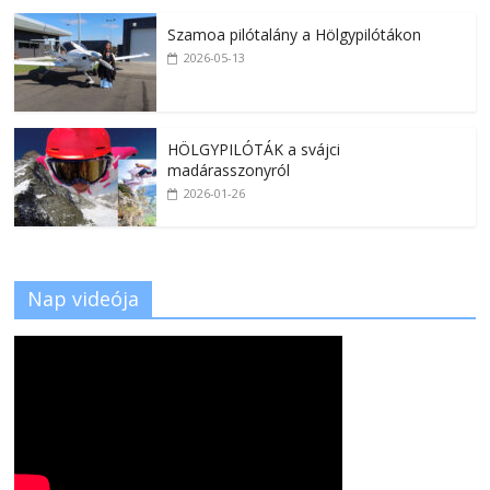
Szamoa pilótalány a Hölgypilótákon
2026-05-13
HÖLGYPILÓTÁK a svájci
madárasszonyról
2026-01-26
Nap videója