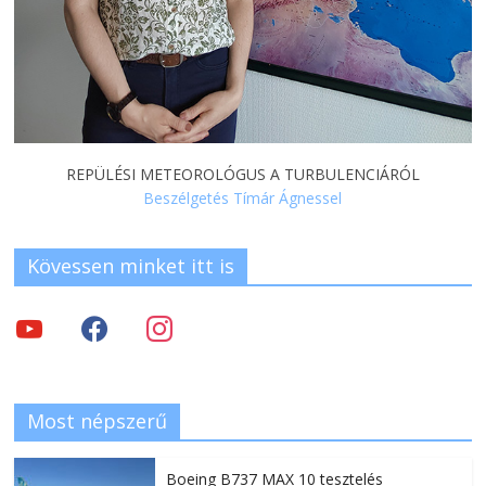
REPÜLÉSI METEOROLÓGUS A TURBULENCIÁRÓL
Beszélgetés Tímár Ágnessel
Kövessen minket itt is
Most népszerű
Boeing B737 MAX 10 tesztelés