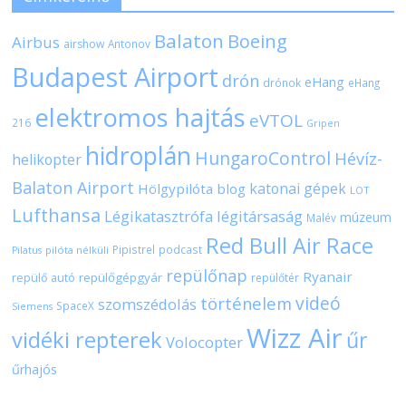
Balaton
Boeing
Airbus
airshow
Antonov
Budapest Airport
drón
eHang
drónok
eHang
elektromos hajtás
eVTOL
216
Gripen
hidroplán
HungaroControl
Hévíz-
helikopter
Balaton Airport
katonai gépek
Hölgypilóta blog
LOT
Lufthansa
Légikatasztrófa
légitársaság
múzeum
Malév
Red Bull Air Race
Pipistrel
podcast
pilóta nélküli
Pilatus
repülőnap
Ryanair
repülőgépgyár
repülő autó
repülőtér
videó
történelem
szomszédolás
SpaceX
Siemens
Wizz Air
vidéki repterek
űr
Volocopter
űrhajós