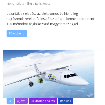
,
,
hibrid
pilóta nélküli
Rolls-Royce
Lezárták az eladást az elektromos és hibrid légi
hajtásrendszereket fejlesztő üzletágra, benne a több mint
100 mérnököt foglalkoztató magyar részleggel.
Bővebben...
★
A jövő
Elektromos hajtás
Repülés