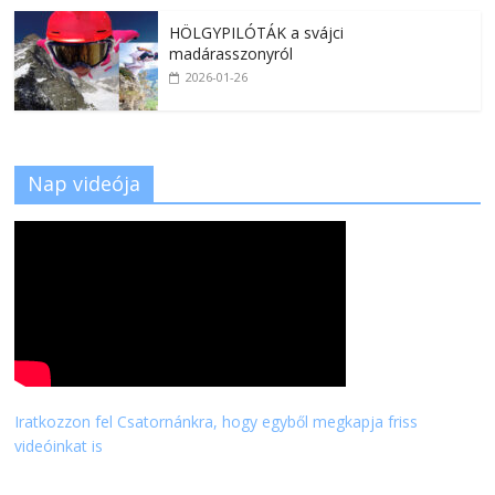
HÖLGYPILÓTÁK a svájci
madárasszonyról
2026-01-26
Nap videója
Iratkozzon fel Csatornánkra, hogy egyből megkapja friss
videóinkat is