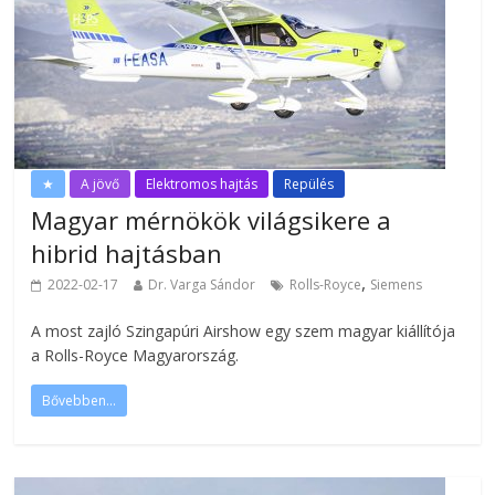
★
A jövő
Elektromos hajtás
Repülés
Magyar mérnökök világsikere a
hibrid hajtásban
,
2022-02-17
Dr. Varga Sándor
Rolls-Royce
Siemens
A most zajló Szingapúri Airshow egy szem magyar kiállítója
a Rolls-Royce Magyarország.
Bővebben...