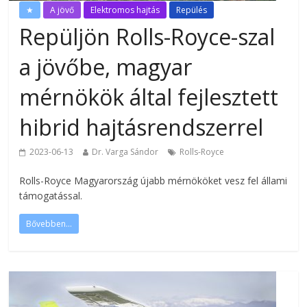
★
A jövő
Elektromos hajtás
Repülés
Repüljön Rolls-Royce-szal
a jövőbe, magyar
mérnökök által fejlesztett
hibrid hajtásrendszerrel
2023-06-13
Dr. Varga Sándor
Rolls-Royce
Rolls-Royce Magyarország újabb mérnököket vesz fel állami
támogatással.
Bővebben...