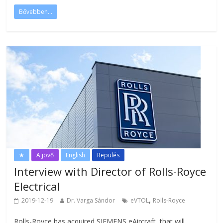
Bővebben...
★
A jövő
English
Repülés
Interview with Director of Rolls-Royce
Electrical
,
2019-12-19
Dr. Varga Sándor
eVTOL
Rolls-Royce
Rolls-Royce has acquired SIEMENS eAircraft, that will