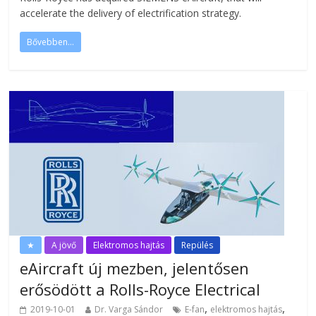
accelerate the delivery of electrification strategy.
Bővebben...
★
A jövő
Elektromos hajtás
Repülés
eAircraft új mezben, jelentősen
erősödött a Rolls-Royce Electrical
,
,
2019-10-01
Dr. Varga Sándor
E-fan
elektromos hajtás