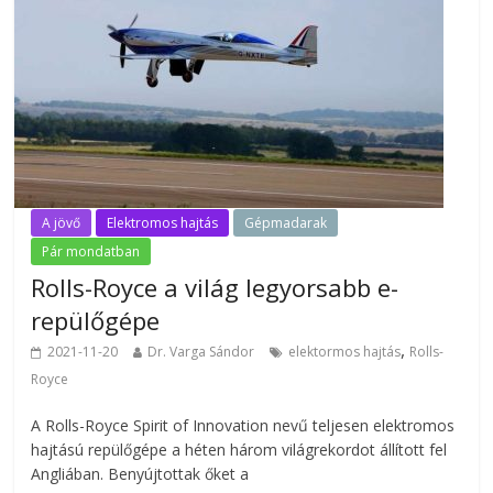
A jövő
Elektromos hajtás
Gépmadarak
Pár mondatban
Rolls-Royce a világ legyorsabb e-
repülőgépe
,
2021-11-20
Dr. Varga Sándor
elektormos hajtás
Rolls-
Royce
A Rolls-Royce Spirit of Innovation nevű teljesen elektromos
hajtású repülőgépe a héten három világrekordot állított fel
Angliában. Benyújtottak őket a