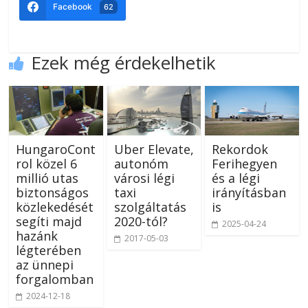
Facebook
62
Ezek még érdekelhetik
HungaroCont
Uber Elevate,
Rekordok
rol közel 6
autonóm
Ferihegyen
millió utas
városi légi
és a légi
biztonságos
taxi
irányításban
közlekedését
szolgáltatás
is
segíti majd
2020-tól?
2025-04-24
hazánk
2017-05-03
légterében
az ünnepi
forgalomban
2024-12-18