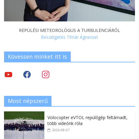
REPÜLÉSI METEOROLÓGUS A TURBULENCIÁRÓL
Beszélgetés Tímár Ágnessel
Kövessen minket itt is
Most népszerű
Volocopter eVTOL repülőgép feltámadt,
több videónk róla
2026-08-07