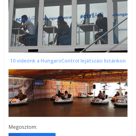
10 videónk a HungaroControl lejátszási listánkon
Megosztom: