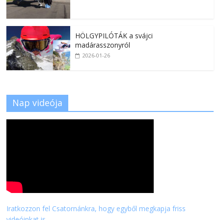
HÖLGYPILÓTÁK a svájci
madárasszonyról
2026-01-26
Nap videója
Iratkozzon fel Csatornánkra, hogy egyből megkapja friss
videóinkat is