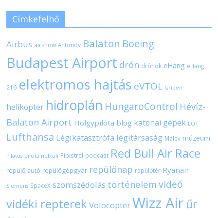
Címkefelhő
Balaton
Boeing
Airbus
airshow
Antonov
Budapest Airport
drón
eHang
drónok
eHang
elektromos hajtás
eVTOL
216
Gripen
hidroplán
HungaroControl
Hévíz-
helikopter
Balaton Airport
katonai gépek
Hölgypilóta blog
LOT
Lufthansa
Légikatasztrófa
légitársaság
múzeum
Malév
Red Bull Air Race
Pipistrel
podcast
pilóta nélküli
Pilatus
repülőnap
Ryanair
repülőgépgyár
repülő autó
repülőtér
videó
történelem
szomszédolás
SpaceX
Siemens
Wizz Air
vidéki repterek
űr
Volocopter