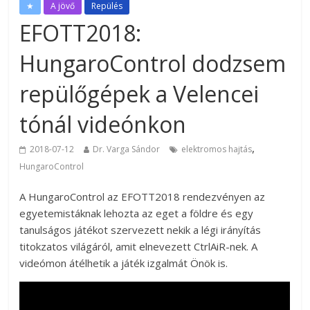
★
A jövő
Repülés
EFOTT2018:
HungaroControl dodzsem
repülőgépek a Velencei
tónál videónkon
,
2018-07-12
Dr. Varga Sándor
elektromos hajtás
HungaroControl
A HungaroControl az EFOTT2018 rendezvényen az
egyetemistáknak lehozta az eget a földre és egy
tanulságos játékot szervezett nekik a légi irányítás
titokzatos világáról, amit elnevezett CtrlAiR-nek. A
videómon átélhetik a játék izgalmát Önök is.