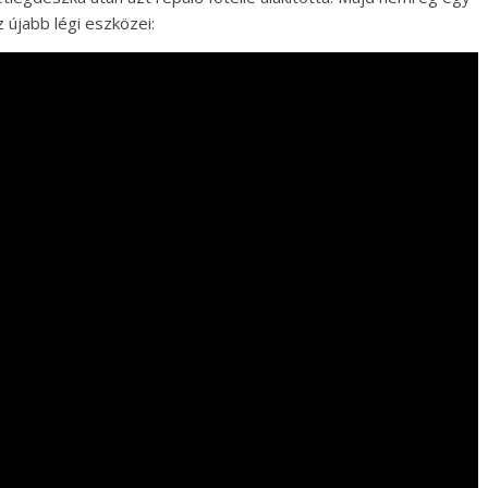
z újabb légi eszközei: