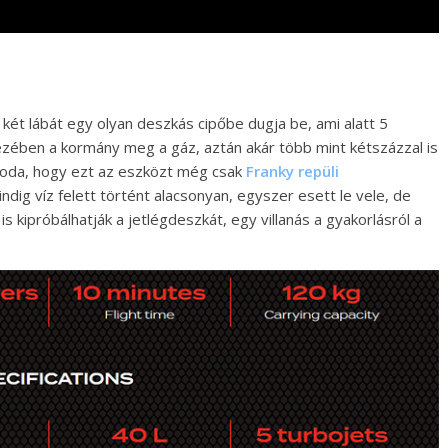
 a két lábát egy olyan deszkás cipőbe dugja be, ami alatt 5
zében a kormány meg a gáz, aztán akár több mint kétszázzal is
soda, hogy ezt az eszközt még csak
Franky repüli
ndig víz felett történt alacsonyan, egyszer esett le vele, de
 kipróbálhatják a jetlégdeszkát, egy villanás a gyakorlásról a