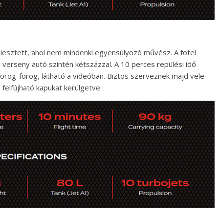
jlesztett, ahol nem mindenki egyensúlyozó művész. A fotel
 verseny autó szintén kétszázzal. A 10 perces repülési idő
 pörög-forog, látható a videóban. Biztos szerveznek majd vele
felfújható kapukat kerülgetve.