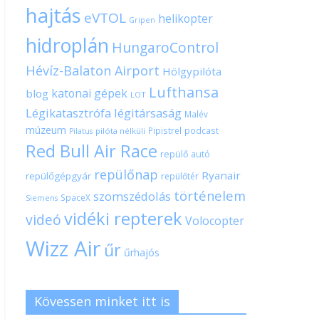
hajtás
eVTOL
helikopter
Gripen
hidroplán
HungaroControl
Hévíz-Balaton Airport
Hölgypilóta
Lufthansa
katonai gépek
blog
LOT
Légikatasztrófa
légitársaság
Malév
múzeum
Pipistrel
podcast
pilóta nélküli
Pilatus
Red Bull Air Race
repülő autó
repülőnap
Ryanair
repülőgépgyár
repülőtér
történelem
szomszédolás
SpaceX
Siemens
vidéki repterek
videó
Volocopter
Wizz Air
űr
űrhajós
Kövessen minket itt is