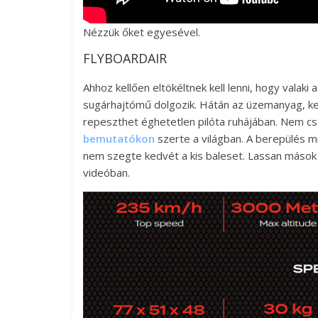
Nézzük őket egyesével.
FLYBOARDAIR
Ahhoz kellően eltökéltnek kell lenni, hogy valaki
sugárhajtómű dolgozik. Hátán az üzemanyag, ke
repeszthet éghetetlen pilóta ruhájában. Nem c
bemutatókon
szerte a világban. A berepülés mi
nem szegte kedvét a kis baleset. Lassan mások is
videóban.