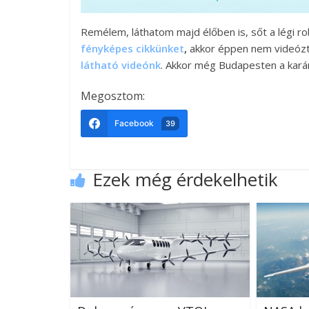
Remélem, láthatom majd élőben is, sőt a légi ro
fényképes cikkünket
,
akkor éppen nem videóztu
látható videónk
. Akkor még Budapesten a karámo
Megosztom:
Facebook
39
Ezek még érdekelhetik