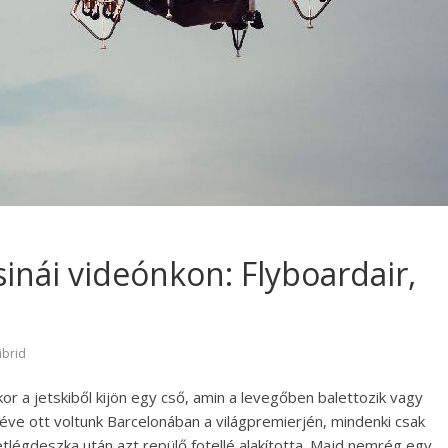
inái videónkon: Flyboardair,
ibrid
kor a jetskiből kijön egy cső, amin a levegőben balettozik vagy
 éve ott voltunk Barcelonában a világpremierjén, mindenki csak
etlégdeszka után azt repülő fotellé alakította. Majd nemrég egy