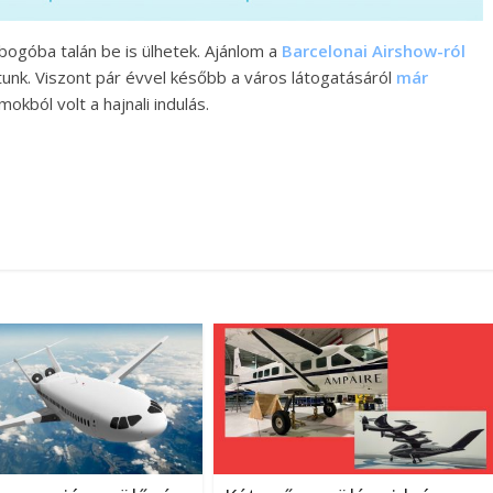
bogóba talán be is ülhetek. Ajánlom a
Barcelonai Airshow-ról
nk. Viszont pár évvel később a város látogatásáról
már
kból volt a hajnali indulás.