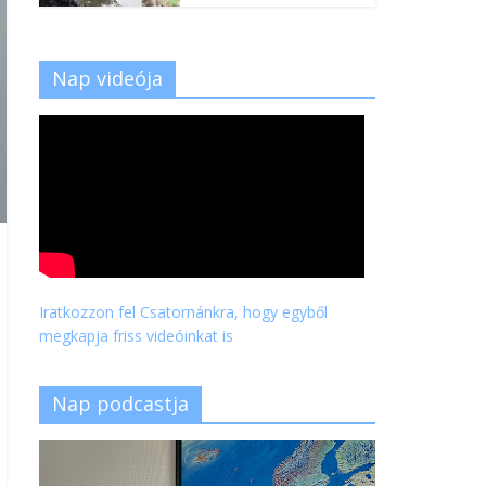
Nap videója
Iratkozzon fel Csatornánkra, hogy egyből
megkapja friss videóinkat is
Nap podcastja