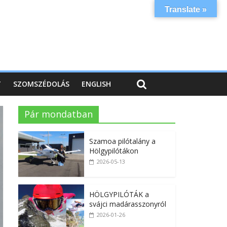
Translate »
T
SZOMSZÉDOLÁS
ENGLISH
Pár mondatban
Szamoa pilótalány a
Hölgypilótákon
2026-05-13
HÖLGYPILÓTÁK a
svájci madárasszonyról
2026-01-26