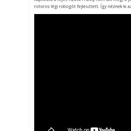
rotoros légi robogót fejlesztett. Így néznek ki a