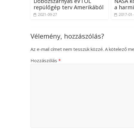
Dobozszárnyas eVTOL
NASA k
repülőgép terv Amerikából
a harmi
2021-09-27
2017-01
Vélemény, hozzászólás?
Az e-mail címet nem tesszük közzé.
A kötelező m
Hozzászólás
*