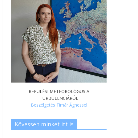
REPÜLÉSI METEOROLÓGUS A
TURBULENCIÁRÓL
Beszélgetés Tímár Ágnessel
Kövessen minket itt is