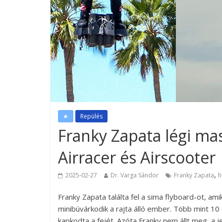
★
Repülés
Franky Zapata légi mas
Airracer és Airscooter
,
2025-02-27
Dr. Varga Sándor
Franky Zapata
h
Franky Zapata találta fel a sima flyboard-ot, ami
minibúvárkodik a rajta álló ember. Több mint 10
kapkodta a fejét. Azóta Franky nem állt meg, a j