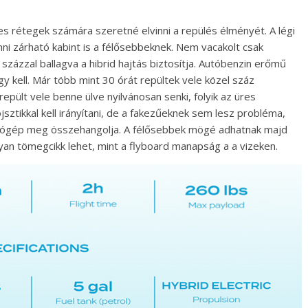
s rétegek számára szeretné elvinni a repülés élményét. A légi
nni zárható kabint is a félősebbeknek. Nem vacakolt csak
százzal ballagva a hibrid hajtás biztosítja. Autóbenzin erőmű
y kell. Már több mint 30 órát repültek vele közel száz
repült vele benne ülve nyilvánosan senki, folyik az üres
sztikkal kell irányítani, de a fakezűeknek sem lesz probléma,
mítógép meg összehangolja. A félősebbek mögé adhatnak majd
lyan tömegcikk lehet, mint a flyboard manapság a a vizeken.