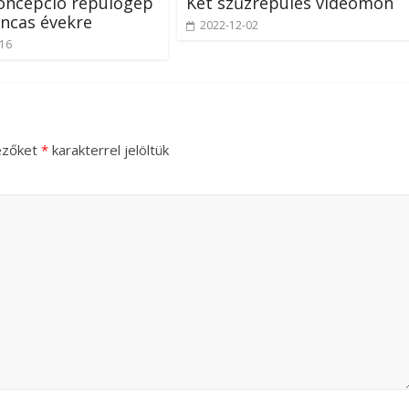
oncepció repülőgép
Két szűzrepülés videómon
ncas évekre
2022-12-02
-16
ezőket
*
karakterrel jelöltük