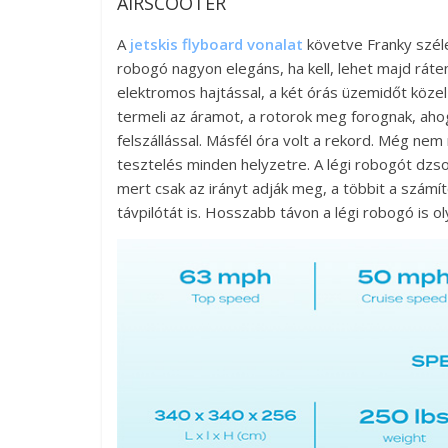
AIRSCOOTER
A
jetskis flyboard vonalat
követve Franky széle
robogó nagyon elegáns, ha kell, lehet majd ráte
elektromos hajtással, a két órás üzemidőt közel 
termeli az áramot, a rotorok meg forognak, ahog
felszállással. Másfél óra volt a rekord. Még nem 
tesztelés minden helyzetre. A légi robogót dzsoj
mert csak az irányt adják meg, a többit a szá
távpilótát is. Hosszabb távon a légi robogó is o