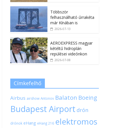
Többször
felhasználható űrrakéta
már Kínában is
2026-07-13
AEROEXPRESS magyar
kétéltű hidroplán
repülései videónkon
2026-07-08
Címkefelhő
Balaton
Boeing
Airbus
airshow
Antonov
Budapest Airport
drón
elektromos
eHang
drónok
eHang 216